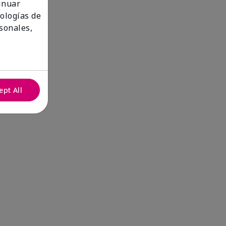
tinuar
nologías de
sonales,
ept All