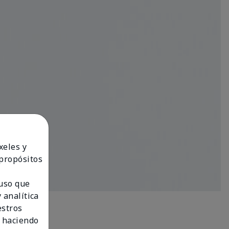
xeles y
 propósitos
 uso que
 analítica
estros
 haciendo