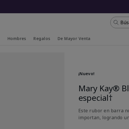
Bús
s
Hombres
Regalos
De Mayor Venta
Collapsed
Expanded
¡Nuevo!
Mary Kay® Bl
especial†
Este rubor en barra n
importan, logrando u