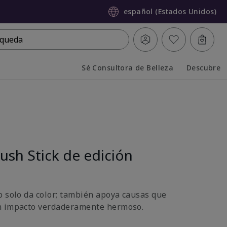
español (Estados Unidos)
queda
Sé Consultora de Belleza
Descubre
Collapsed
Expanded
ush Stick de edición
o solo da color; también apoya causas que
n impacto verdaderamente hermoso.