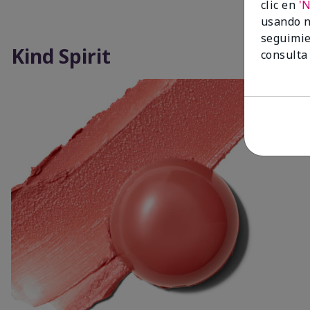
clic en
'
usando n
seguimie
Kind Spirit
consulta