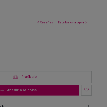
de 3,1 de 5
4 Reseñas
Escribir una opinión
Pruébalo
Añadir a la bolsa
cto