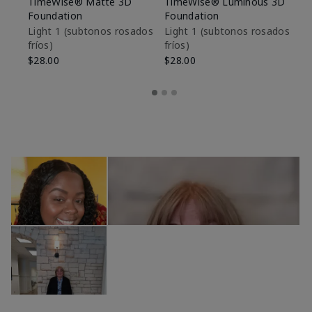
TimeWise® Matte 3D
TimeWise® Luminous 3D
Sk
Foundation
Foundation
De
es
Light 1​ (subtonos rosados
Light 1​ (subtonos rosados
fríos)
fríos)
$9
$28.00
$28.00