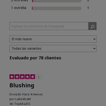
1 estrella
1
Evaluado por 78 clientes
5
Blushing
Enviado
Hace 4 meses
por
LaKeithaM
de
Topeka,KS