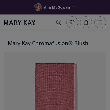
Ann McGowan
Mary Kay Chromafusion® Blush