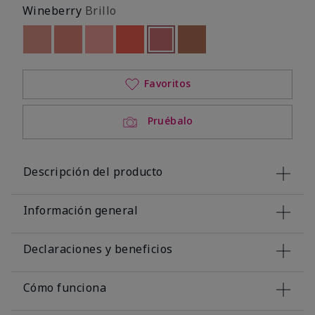
Wineberry
Brillo
Out of stock
Out of stock
Out of stock
Out of stock
seleccionado
Out of stock
Out of stock
Favoritos
Pruébalo
Descripción del producto
Información general
Declaraciones y beneficios
Cómo funciona