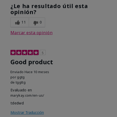
¿Le ha resultado útil esta
opinión?
11
0
Marcar esta opinión
5
Good product
Enviado
Hace 10 meses
por
ggtg
de
tggttg
Evaluado en
marykay.com/en-us/
tdedwd
Mostrar Traducción