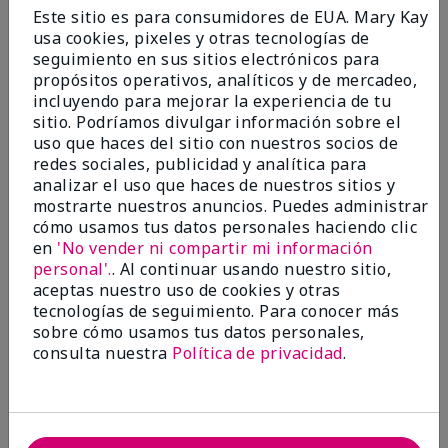
Enviado
Hace 9 meses
Este sitio es para consumidores de EUA. Mary Kay
por
Bette B.
usa cookies, pixeles y otras tecnologías de
de
Green Valley
seguimiento en sus sitios electrónicos para
Comprador verificado
propósitos operativos, analíticos y de mercadeo,
incluyendo para mejorar la experiencia de tu
Evaluado en
sitio. Podríamos divulgar información sobre el
marykay.com/en-us/
uso que haces del sitio con nuestros socios de
Comentarios sobre Mary Kay Chromafusion®
redes sociales, publicidad y analítica para
Blush
analizar el uso que haces de nuestros sitios y
The blush is hard to get used to - it goes on very
mostrarte nuestros anuncios. Puedes administrar
heavy and then needs to be softened. I think I will
cómo usamos tus datos personales haciendo clic
stick with my old brand for now.
en
'No vender ni compartir mi información
personal'.
. Al continuar usando nuestro sitio,
Mostrar Traducción
aceptas nuestro uso de cookies y otras
tecnologías de seguimiento. Para conocer más
Conclusión
No, no recomendaría a un amigo
sobre cómo usamos tus datos personales,
¿Le ha resultado útil esta
consulta nuestra
Política de privacidad
.
opinión?
16
5