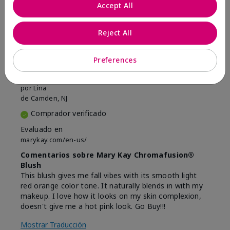
Marcar esta opinión
Accept All
Reject All
5
Beautiful
Preferences
Enviado
Hace 9 meses
por
Lina
de
Camden, NJ
Comprador verificado
Evaluado en
marykay.com/en-us/
Comentarios sobre Mary Kay Chromafusion®
Blush
This blush gives me fall vibes with its smooth light
red orange color tone. It naturally blends in with my
makeup. I love how it looks on my skin complexion,
doesn't give me a hot pink look. Go Buy!!!
Mostrar Traducción