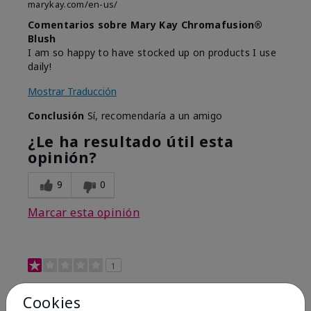
marykay.com/en-us/
Comentarios sobre Mary Kay Chromafusion®
Blush
I am so happy to have stocked up on products I use
daily!
Mostrar Traducción
Conclusión
Sí, recomendaría a un amigo
¿Le ha resultado útil esta
opinión?
9
0
Marcar esta opinión
1
Not a favorite
Cookies