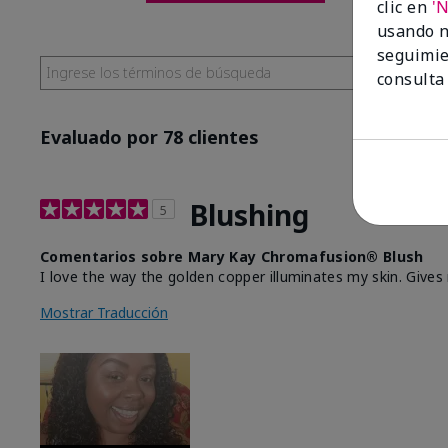
clic en
'
usando n
seguimie
consulta
Evaluado por 78 clientes
Blushing
5
Comentarios sobre Mary Kay Chromafusion® Blush
I love the way the golden copper illuminates my skin. Give
Mostrar Traducción