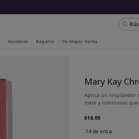
Bús
s
Hombres
Regalos
De Mayor Venta
Collapsed
Expanded
Mary Kay Ch
Aplica un resplandor n
mate y luminosos que 
$16.00
.14 de onza