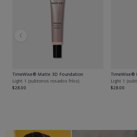
Previous
TimeWise® Matte 3D Foundation
TimeWise® 
Light 1​ (subtonos rosados fríos)
Light 1​ (su
$28.00
$28.00