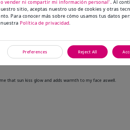
No vender ni compartir mi información personal'.
. Al con
uestro sitio, aceptas nuestro uso de cookies y otras tec
nto. Para conocer más sobre cómo usamos tus datos per
 nuestra
Política de privacidad
.
Preferences
Reject All
Acc
s me that sun kiss glow and adds warmth to my face aswell.