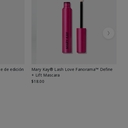
Next
e de edición
Mary Kay® Lash Love Fanorama™ Define
Ma
+ Lift Mascara
Ki
$18.00
$2