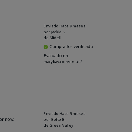
Enviado
Hace 9 meses
por
Jackie K
de
Slidell
Comprador verificado
Evaluado en
marykay.com/en-us/
Enviado
Hace 9 meses
for now.
por
Bette B.
de
Green Valley