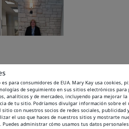
es
io es para consumidores de EUA. Mary Kay usa cookies, pi
cnologías de seguimiento en sus sitios electrónicos para
96%
os, analíticos y de mercadeo, incluyendo para mejorar la
cia de tu sitio. Podríamos divulgar información sobre el
de los encuestados
 sitio con nuestros socios de redes sociales, publicidad y
recomendaría a un
lizar el uso que haces de nuestros sitios y mostrarte nu
amigo.
. Puedes administrar cómo usamos tus datos personales