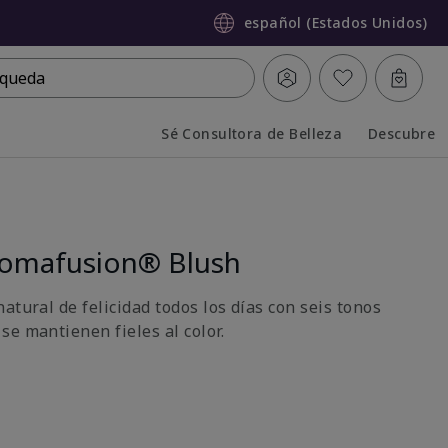
español (Estados Unidos)
queda
Sé Consultora de Belleza
Descubre
Collapsed
Expanded
romafusion® Blush
atural de felicidad todos los días con seis tonos
se mantienen fieles al color.