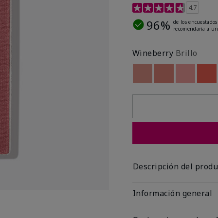
Calificación de clientes 
4.7
96%
de los encuestados
recomendaría a un
Wineberry
Brillo
Out of stock
Out of stock
Out of st
Out
Descripción del produ
Información general