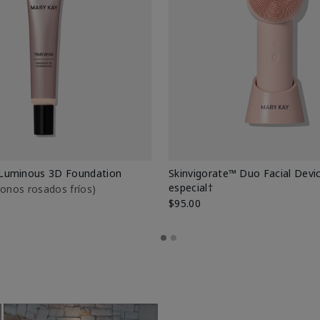
Luminous 3D Foundation
Skinvigorate™ Duo Facial Devic
especial†
btonos rosados fríos)
$95.00