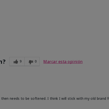
n?
9
0
Marcar esta opinión
 then needs to be softened. I think I will stick with my old brand 