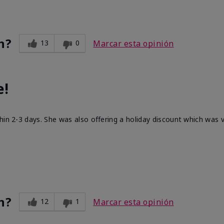
n?
13
0
Marcar esta opinión
e!
hin 2-3 days. She was also offering a holiday discount which was
n?
12
1
Marcar esta opinión