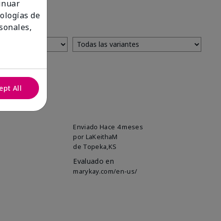
tinuar
nologías de
sonales,
ept All
Enviado
Hace 4 meses
por
LaKeithaM
de
Topeka,KS
Evaluado en
marykay.com/en-us/