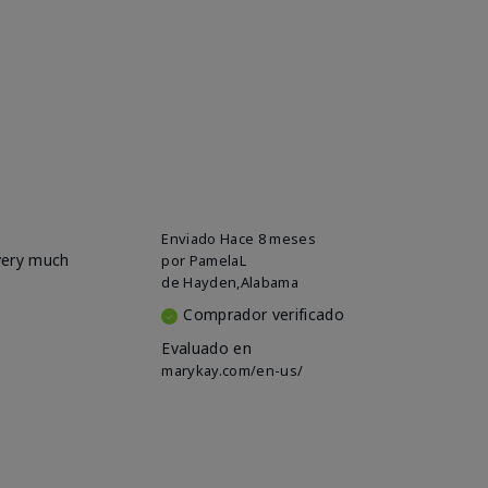
Enviado
Hace 8 meses
 very much
por
PamelaL
de
Hayden,Alabama
Comprador verificado
Evaluado en
marykay.com/en-us/