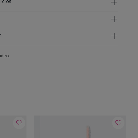
icios
n
udeo.