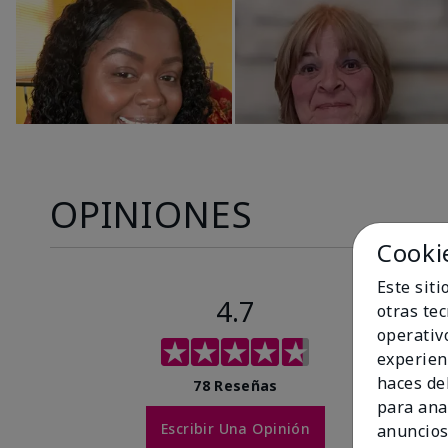
OPINIONES
Cooki
Este sit
4.7
otras te
operativ
experien
haces del
78 Reseñas
para ana
Escribir Una Opinión
anuncios