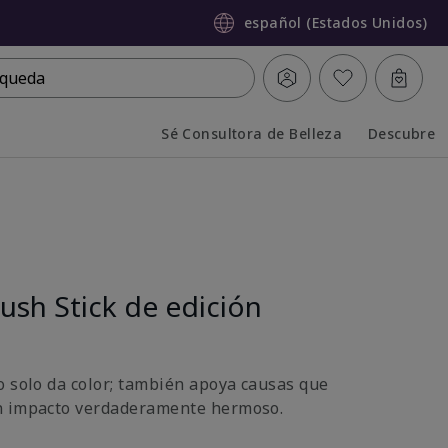
español (Estados Unidos)
queda
Sé Consultora de Belleza
Descubre
Collapsed
Expanded
ush Stick de edición
o solo da color; también apoya causas que
n impacto verdaderamente hermoso.