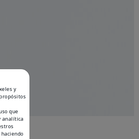
xeles y
 propósitos
 uso que
 analítica
estros
 haciendo