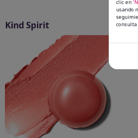
clic en
'
usando n
seguimie
Kind Spirit
consulta