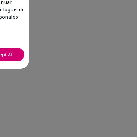
tinuar
nologías de
sonales,
ept All