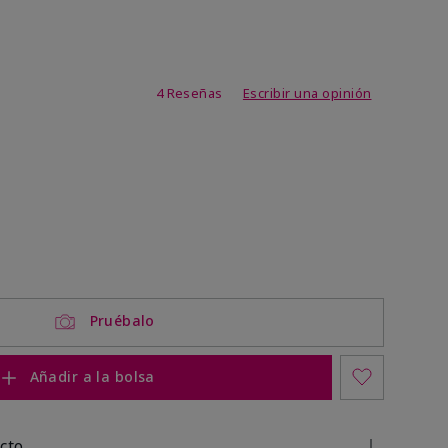
de 3,1 de 5
4 Reseñas
Escribir una opinión
Pruébalo
Añadir a la bolsa
cto