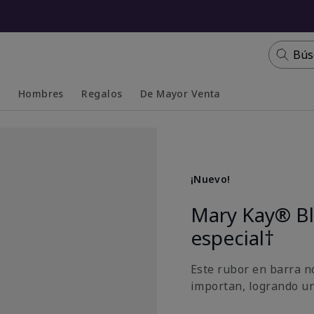
Bús
s
Hombres
Regalos
De Mayor Venta
Collapsed
Expanded
¡Nuevo!
Mary Kay® Bl
especial†
Este rubor en barra n
importan, logrando u