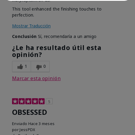
marykay.com/en-us/
This tool enhanced the finishing touches to
perfection.
Mostrar Traducción
Conclusión
Sí, recomendaría a un amigo
¿Le ha resultado útil esta
opinión?
1
0
Marcar esta opinión
5
OBSESSED
Enviado
Hace 3 meses
por
JessPDX