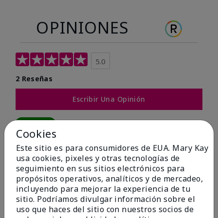
OPINIONES
5.0
2 Reseñas
Escribir Una Opinión
100%
Cookies
de los encuestados recomendaría a un amigo.
Este sitio es para consumidores de EUA. Mary Kay
usa cookies, pixeles y otras tecnologías de
seguimiento en sus sitios electrónicos para
5 estrellas
2
propósitos operativos, analíticos y de mercadeo,
4 estrellas
0
incluyendo para mejorar la experiencia de tu
sitio. Podríamos divulgar información sobre el
3 estrellas
0
uso que haces del sitio con nuestros socios de
2 estrellas
0