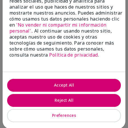
redes sociales, publicidad y analítica para
analizar el uso que haces de nuestros sitios y
1 estrella
0
mostrarte nuestros anuncios. Puedes administrar
cómo usamos tus datos personales haciendo clic
en
'No vender ni compartir mi información
personal'.
. Al continuar usando nuestro sitio,
aceptas nuestro uso de cookies y otras
tecnologías de seguimiento. Para conocer más
sobre cómo usamos tus datos personales,
consulta nuestra
Política de privacidad
.
Evaluado por 2 clientes
5
Accept All
MK completion sponge
Reject All
Enviado
Hace 1 mes
por
Shirley "Girl"
de
Riverside,Ca.
Preferences
Evaluado en