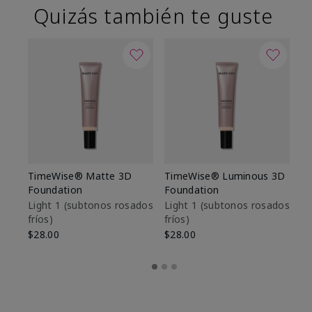
Quizás también te guste
TimeWise® Matte 3D
TimeWise® Luminous 3D
Sk
Foundation
Foundation
De
es
Light 1​ (subtonos rosados
Light 1​ (subtonos rosados
fríos)
fríos)
$9
$28.00
$28.00