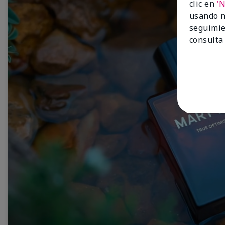
clic en
'
usando n
seguimie
consulta