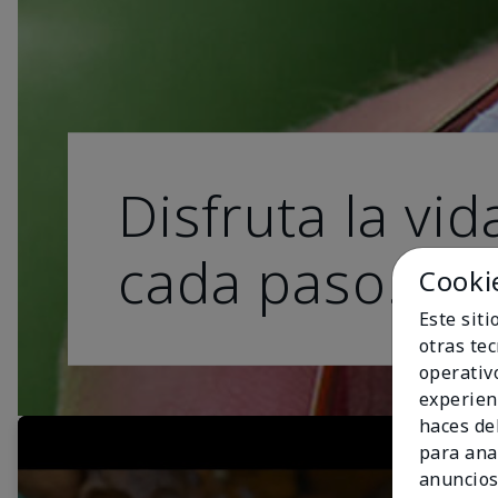
Disfruta la vid
cada paso.
Cooki
Este sit
otras te
operativ
experien
haces del
para ana
anuncios