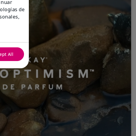
tinuar
nologías de
sonales,
ept All