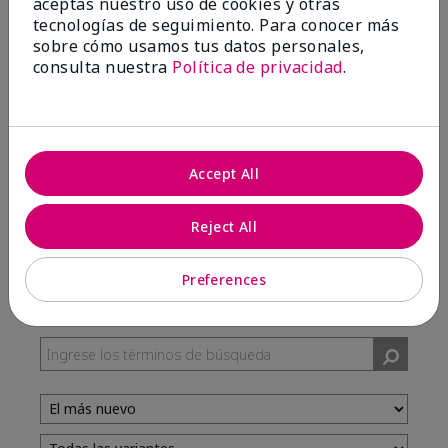
aceptas nuestro uso de cookies y otras
tecnologías de seguimiento. Para conocer más
sobre cómo usamos tus datos personales,
100%
consulta nuestra
Política de privacidad
.
de los encuestados recomendaría a un amigo.
5 estrellas
7
Accept All
4 estrellas
3
3 estrellas
0
Reject All
2 estrellas
0
1 estrella
0
Preferences