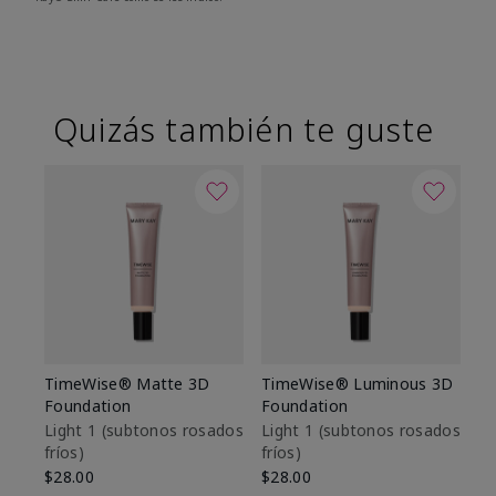
Quizás también te guste
TimeWise® Matte 3D
TimeWise® Luminous 3D
Sk
Foundation
Foundation
De
es
Light 1​ (subtonos rosados
Light 1​ (subtonos rosados
fríos)
fríos)
$9
$28.00
$28.00