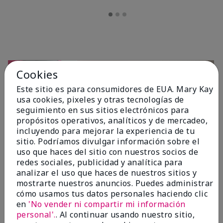
Cookies
Este sitio es para consumidores de EUA. Mary Kay
usa cookies, pixeles y otras tecnologías de
seguimiento en sus sitios electrónicos para
propósitos operativos, analíticos y de mercadeo,
incluyendo para mejorar la experiencia de tu
sitio. Podríamos divulgar información sobre el
OPINIONES
uso que haces del sitio con nuestros socios de
redes sociales, publicidad y analítica para
analizar el uso que haces de nuestros sitios y
mostrarte nuestros anuncios. Puedes administrar
4.7
cómo usamos tus datos personales haciendo clic
10 Reseñas
en
'No vender ni compartir mi información
personal'.
. Al continuar usando nuestro sitio,
Escribir Una Opinión