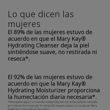
Lo que dicen las
mujeres
El 89% de las mujeres estuvo de
acuerdo en que el Mary Kay®
Hydrating Cleanser deja la piel
sintiéndose suave, no restirada ni
reseca*.
El 92% de las mujeres estuvo de
acuerdo en que la Mary Kay®
Hydrating Moisturizer proporciona
la humectación diaria necesaria*.
*Resultados según un estudio independiente con consumidores realizado
por terceros en el que por lo menos 99 mujeres usaron un producto Mary
Kay® Skin Care como se les indicó.