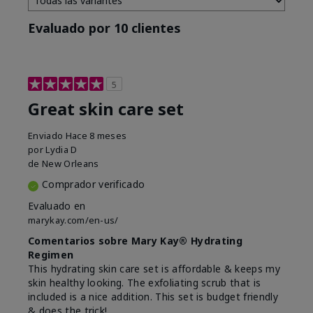
Evaluado por 10 clientes
5
Great skin care set
Enviado
Hace 8 meses
por
Lydia D
de
New Orleans
Comprador verificado
Evaluado en
marykay.com/en-us/
Comentarios sobre Mary Kay® Hydrating
Regimen
This hydrating skin care set is affordable & keeps my
skin healthy looking. The exfoliating scrub that is
included is a nice addition. This set is budget friendly
& does the trick!