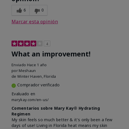
6
0
Marcar esta opinión
4
What an improvement!
Enviado
Hace 1 año
por
Meshaun
de
Winter Haven, Florida
Comprador verificado
Evaluado en
marykay.com/en-us/
Comentarios sobre Mary Kay® Hydrating
Regimen
My skin feels so much better & it's only been a few
days of use! Living in Florida heat means my skin