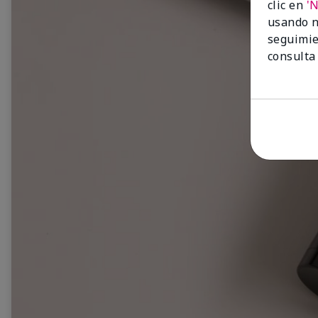
clic en
'
usando n
seguimie
consulta