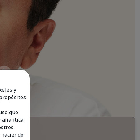
xeles y
 propósitos
 uso que
 analítica
estros
 haciendo