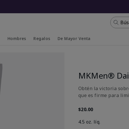
Bús
s
Hombres
Regalos
De Mayor Venta
Collapsed
Expanded
MKMen® Dail
Obtén la victoria sobr
que es firme para limi
$20.00
4.5 oz. líq.