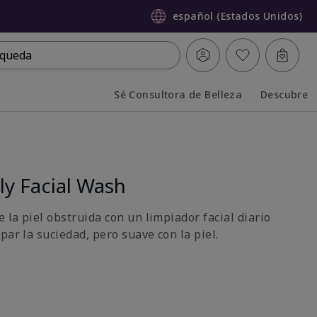
español (Estados Unidos)
queda
Sé Consultora de Belleza
Descubre
Collapsed
Expanded
y Facial Wash
e la piel obstruida con un limpiador facial diario
par la suciedad, pero suave con la piel.