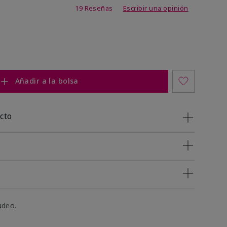
 de 5 de 5
19 Reseñas
Escribir una opinión
Añadir a la bolsa
cto
udeo.