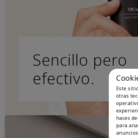
Sencillo pero
efectivo.
Cooki
Este sit
otras te
operativ
experien
haces del
para ana
anuncios