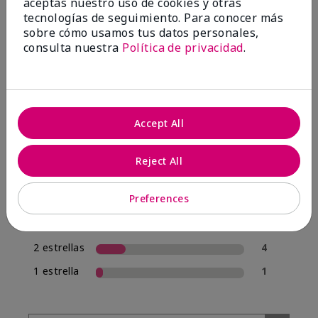
aceptas nuestro uso de cookies y otras
tecnologías de seguimiento. Para conocer más
sobre cómo usamos tus datos personales,
4.0
consulta nuestra
Política de privacidad
.
20 Reseñas
Escribir Una Opinión
Accept All
70%
de los encuestados recomendaría a un amigo.
Reject All
5 estrellas
12
Preferences
4 estrellas
1
3 estrellas
2
2 estrellas
4
1 estrella
1