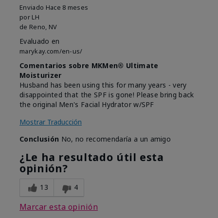
Enviado
Hace 8 meses
por
LH
de
Reno, NV
Evaluado en
marykay.com/en-us/
Comentarios sobre MKMen® Ultimate
Moisturizer
Husband has been using this for many years - very
disappointed that the SPF is gone! Please bring back
the original Men's Facial Hydrator w/SPF
Mostrar Traducción
Conclusión
No, no recomendaría a un amigo
¿Le ha resultado útil esta
opinión?
13
4
Marcar esta opinión