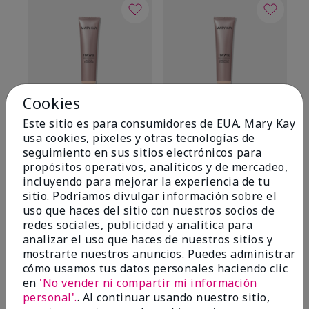
Cookies
Este sitio es para consumidores de EUA. Mary Kay
TimeWise® Matte 3D
TimeWise® Luminous 3D
Sk
usa cookies, pixeles y otras tecnologías de
Foundation
Foundation
De
seguimiento en sus sitios electrónicos para
es
Light 1​ (subtonos rosados
Light 1​ (subtonos rosados
propósitos operativos, analíticos y de mercadeo,
fríos)
fríos)
$9
incluyendo para mejorar la experiencia de tu
$28.00
$28.00
sitio. Podríamos divulgar información sobre el
uso que haces del sitio con nuestros socios de
redes sociales, publicidad y analítica para
analizar el uso que haces de nuestros sitios y
mostrarte nuestros anuncios. Puedes administrar
cómo usamos tus datos personales haciendo clic
en
'No vender ni compartir mi información
OPINIONES
personal'.
. Al continuar usando nuestro sitio,