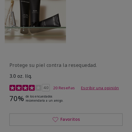
Protege su piel contra la resequedad.
3.0 oz. líq.
Calificación de clientes de 3,7 de 5
4.0
20 Reseñas
Escribir una opinión
70%
de los encuestados
recomendaría a un amigo.
Favoritos