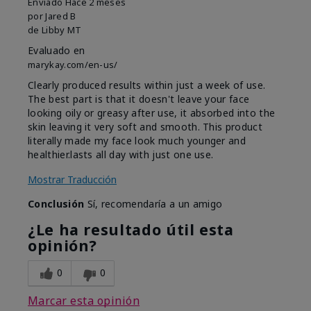
Enviado
Hace 2 meses
por
Jared B
de
Libby MT
Evaluado en
marykay.com/en-us/
Clearly produced results within just a week of use.
The best part is that it doesn't leave your face
looking oily or greasy after use, it absorbed into the
skin leaving it very soft and smooth. This product
literally made my face look much younger and
healthier.lasts all day with just one use.
Mostrar Traducción
Conclusión
Sí, recomendaría a un amigo
¿Le ha resultado útil esta
opinión?
0
0
Marcar esta opinión