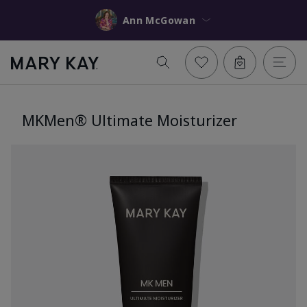
Ann McGowan
MKMen® Ultimate Moisturizer