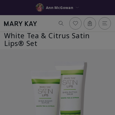
Ann McGowan
White Tea & Citrus Satin
Lips® Set