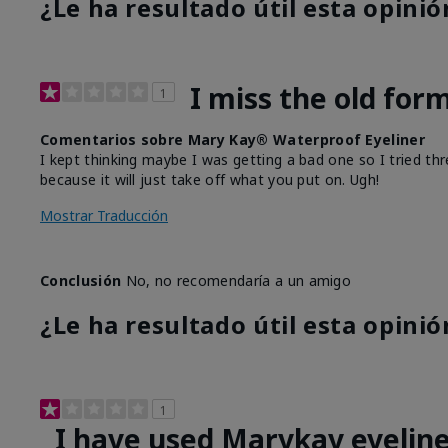
¿Le ha resultado útil esta opinió
I miss the old for
1
Comentarios sobre Mary Kay® Waterproof Eyeliner
I kept thinking maybe I was getting a bad one so I tried thr
because it will just take off what you put on. Ugh!
Mostrar Traducción
Conclusión
No, no recomendaría a un amigo
¿Le ha resultado útil esta opinió
1
I have used Marykay eyeline