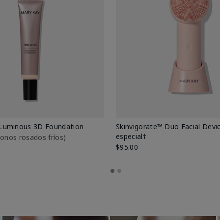
Luminous 3D Foundation
Skinvigorate™ Duo Facial Devic
especial†
btonos rosados fríos)
$95.00