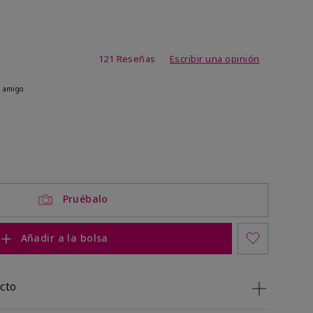
de 4,1 de 5
121 Reseñas
Escribir una opinión
 amigo.
ock
 of stock
Pruébalo
Añadir a la bolsa
cto