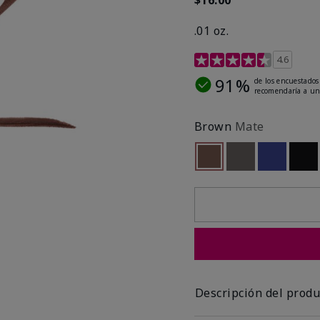
.01 oz.
Calificación de clientes 
4.6
91%
de los encuestados
recomendaría a un
Brown
Mate
seleccionado
Out of stock
Out of stock
Out of st
Out
Descripción del produ