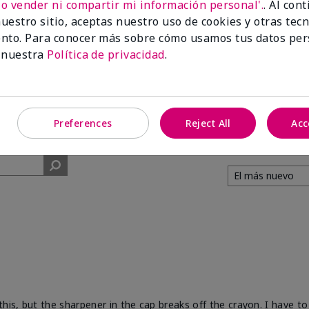
No vender ni compartir mi información personal'.
. Al con
uestro sitio, aceptas nuestro uso de cookies y otras tec
91%
nto. Para conocer más sobre cómo usamos tus datos per
 nuestra
Política de privacidad
.
de los encuestados
recomendaría a un
amigo.
Preferences
Reject All
Acc
his, but the sharpener in the cap breaks off the crayon. I have to