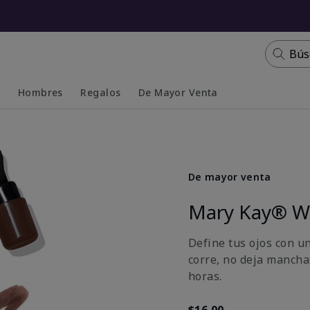
Bús
s
Hombres
Regalos
De Mayor Venta
Collapsed
Expanded
De mayor venta
Mary Kay® Wa
Define tus ojos con u
corre, no deja mancha
horas.
$16.00