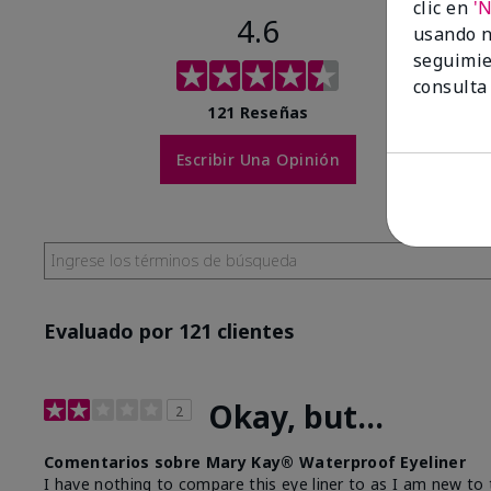
clic en
'
4.6
usando n
seguimie
consulta
121 Reseñas
Escribir Una Opinión
Evaluado por 121 clientes
Okay, but...
2
Comentarios sobre Mary Kay® Waterproof Eyeliner
I have nothing to compare this eye liner to as I am new to t