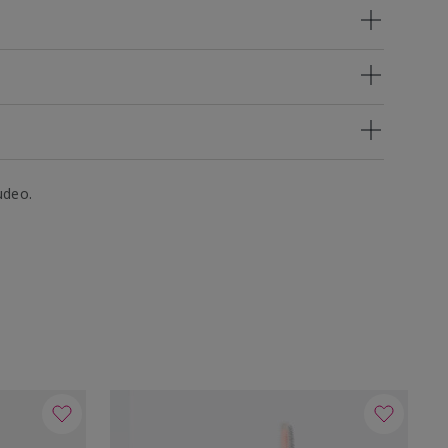
udeo.