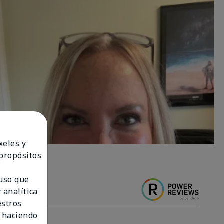
xeles y
 propósitos
 uso que
 analítica
estros
 haciendo