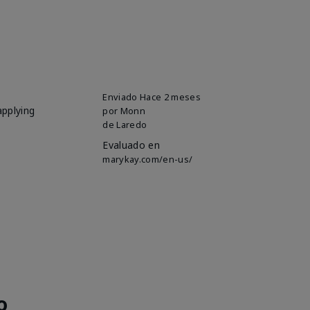
Enviado
Hace 2 meses
applying
por
Monn
de
Laredo
Evaluado en
marykay.com/en-us/
o