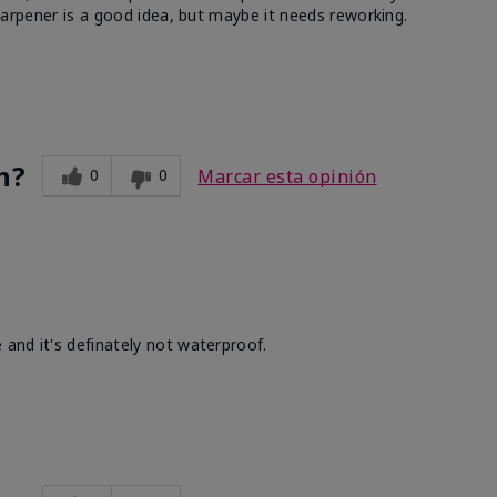
 sharpener is a good idea, but maybe it needs reworking.
n?
0
0
Marcar esta opinión
 and it's definately not waterproof.