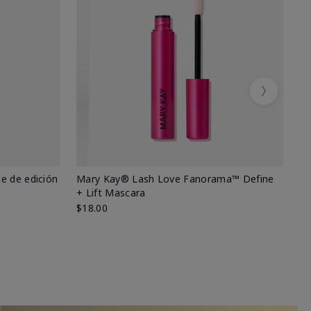
Next
e de edición
Mary Kay® Lash Love Fanorama™ Define
Ma
+ Lift Mascara
Ki
$18.00
$2