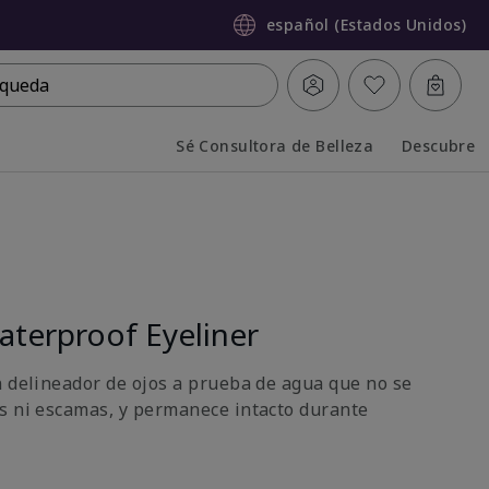
español (Estados Unidos)
queda
Sé Consultora de Belleza
Descubre
Collapsed
Expanded
terproof Eyeliner
n delineador de ojos a prueba de agua que no se
s ni escamas, y permanece intacto durante