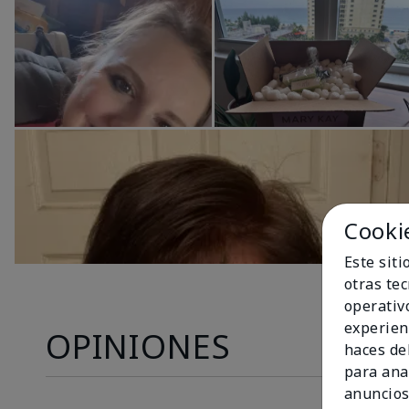
Cooki
Este sit
otras te
operativ
experien
OPINIONES
haces del
para ana
anuncios