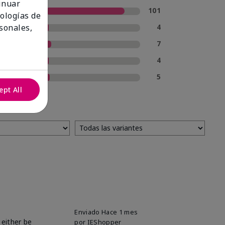
tinuar
5 estrellas
101
nologías de
4 estrellas
4
sonales,
3 estrellas
7
2 estrellas
4
1 estrella
5
ept All
Enviado
Hace 1 mes
 either be
por
IEShopper