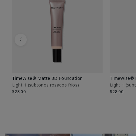
Previous
TimeWise® Matte 3D Foundation
TimeWise® 
Light 1​ (subtonos rosados fríos)
Light 1​ (su
$28.00
$28.00