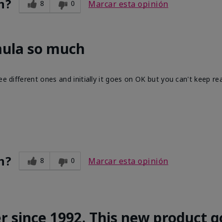
n?
8
0
Marcar esta opinión
mula so much
ee different ones and initially it goes on OK but you can't keep re
n?
8
0
Marcar esta opinión
r since 1992. This new product g