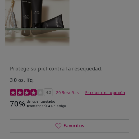
Protege su piel contra la resequedad.
3.0 oz. líq.
Calificación de clientes de 3,7 de 5
4.0
20 Reseñas
Escribir una opinión
70%
de los encuestados
recomendaría a un amigo.
Favoritos