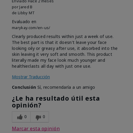
Enviado
Hace 2 meses
por
Jared B
de
Libby MT
Evaluado en
marykay.com/en-us/
Clearly produced results within just a week of use.
The best part is that it doesn't leave your face
looking oily or greasy after use, it absorbed into the
skin leaving it very soft and smooth. This product
literally made my face look much younger and
healthier.lasts all day with just one use.
Mostrar Traducción
Conclusión
Sí, recomendaría a un amigo
¿Le ha resultado útil esta
opinión?
0
0
Marcar esta opinión