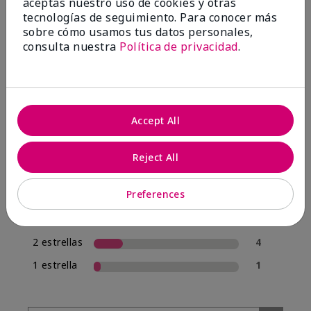
aceptas nuestro uso de cookies y otras
tecnologías de seguimiento. Para conocer más
sobre cómo usamos tus datos personales,
4.0
consulta nuestra
Política de privacidad
.
20 Reseñas
Escribir Una Opinión
Accept All
70%
de los encuestados recomendaría a un amigo.
Reject All
5 estrellas
12
Preferences
4 estrellas
1
3 estrellas
2
2 estrellas
4
1 estrella
1