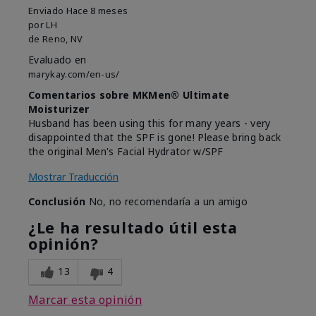
Enviado
Hace 8 meses
por
LH
de
Reno, NV
Evaluado en
marykay.com/en-us/
Comentarios sobre MKMen® Ultimate
Moisturizer
Husband has been using this for many years - very
disappointed that the SPF is gone! Please bring back
the original Men's Facial Hydrator w/SPF
Mostrar Traducción
Conclusión
No, no recomendaría a un amigo
¿Le ha resultado útil esta
opinión?
13
4
Marcar esta opinión