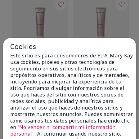
Cookies
Este sitio es para consumidores de EUA. Mary Kay
TimeWise® Matte 3D
TimeWise® Luminous 3D
Sk
usa cookies, pixeles y otras tecnologías de
Foundation
Foundation
De
seguimiento en sus sitios electrónicos para
es
Light 1​ (subtonos rosados
Light 1​ (subtonos rosados
propósitos operativos, analíticos y de mercadeo,
fríos)
fríos)
$9
incluyendo para mejorar la experiencia de tu
$28.00
$28.00
sitio. Podríamos divulgar información sobre el
uso que haces del sitio con nuestros socios de
redes sociales, publicidad y analítica para
analizar el uso que haces de nuestros sitios y
mostrarte nuestros anuncios. Puedes administrar
cómo usamos tus datos personales haciendo clic
en
'No vender ni compartir mi información
OPINIONES
personal'.
. Al continuar usando nuestro sitio,