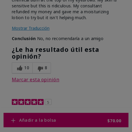
sensitive but this is ridiculous. My consultant
refunded my money and gave me a moisturizing
lotion to try but it isn't helping much.
Mostrar Traducción
Conclusión
No, no recomendaría a un amigo
¿Le ha resultado útil esta
opinión?
10
8
Marcar esta opinión
5
Retinol 0.3
Añadir a la bolsa
$70.00
Enviado
Hace 9 meses
por
Shelley