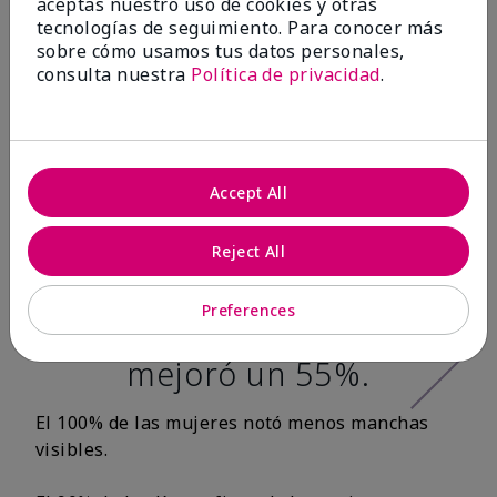
aceptas nuestro uso de cookies y otras
tecnologías de seguimiento. Para conocer más
Después de 12
sobre cómo usamos tus datos personales,
consulta nuestra
Política de privacidad
.
semanas:*
100% de las
mujeres tuvo una
Accept All
apariencia más
Reject All
tersa en la textura
de la piel y la
Preferences
suavidad de la piel
mejoró un 55%.
El 100% de las mujeres notó menos manchas
visibles.