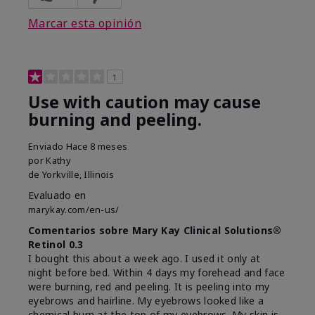
Marcar esta opinión
1
Use with caution may cause
burning and peeling.
Enviado
Hace 8 meses
por
Kathy
de
Yorkville, Illinois
Evaluado en
marykay.com/en-us/
Comentarios sobre Mary Kay Clinical Solutions®
Retinol 0.3
I bought this about a week ago. I used it only at
night before bed. Within 4 days my forehead and face
were burning, red and peeling. It is peeling into my
eyebrows and hairline. My eyebrows looked like a
chemical burn at the top of my eyebrows. My skin is