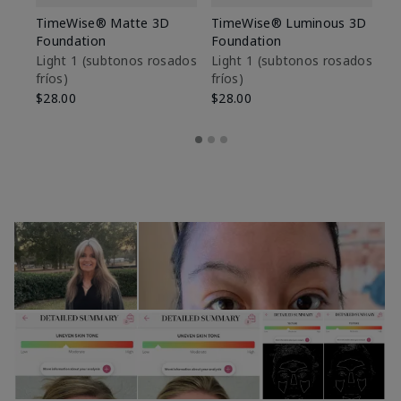
TimeWise® Matte 3D
TimeWise® Luminous 3D
Sk
Foundation
Foundation
De
es
Light 1​ (subtonos rosados
Light 1​ (subtonos rosados
fríos)
fríos)
$9
$28.00
$28.00