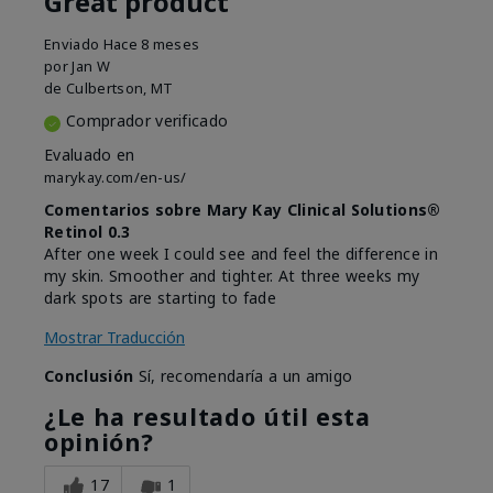
Great product
Enviado
Hace 8 meses
por
Jan W
de
Culbertson, MT
Comprador verificado
Evaluado en
marykay.com/en-us/
Comentarios sobre Mary Kay Clinical Solutions®
Retinol 0.3
After one week I could see and feel the difference in
my skin. Smoother and tighter. At three weeks my
dark spots are starting to fade
Mostrar Traducción
Conclusión
Sí, recomendaría a un amigo
¿Le ha resultado útil esta
opinión?
17
1