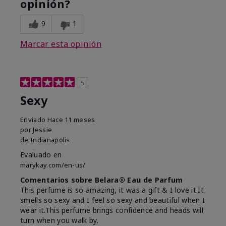
opinión?
9
1
Marcar esta opinión
5
Sexy
Enviado
Hace 11 meses
por
Jessie
de
Indianapolis
Evaluado en
marykay.com/en-us/
Comentarios sobre Belara® Eau de Parfum
This perfume is so amazing, it was a gift & I love it.It
smells so sexy and I feel so sexy and beautiful when I
wear it.This perfume brings confidence and heads will
turn when you walk by.