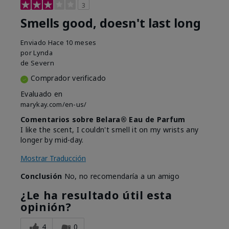
3
Smells good, doesn't last long
Enviado
Hace 10 meses
por
Lynda
de
Severn
Comprador verificado
Evaluado en
marykay.com/en-us/
Comentarios sobre Belara® Eau de Parfum
I like the scent, I couldn't smell it on my wrists any
longer by mid-day.
Mostrar Traducción
Conclusión
No, no recomendaría a un amigo
¿Le ha resultado útil esta
opinión?
4
0