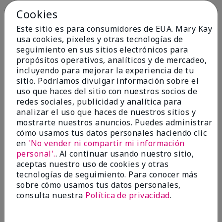
Cookies
Conclusión
Sí, recomendaría a un amigo
Este sitio es para consumidores de EUA. Mary Kay
¿Le ha resultado útil esta
usa cookies, pixeles y otras tecnologías de
opinión?
seguimiento en sus sitios electrónicos para
propósitos operativos, analíticos y de mercadeo,
4
0
incluyendo para mejorar la experiencia de tu
sitio. Podríamos divulgar información sobre el
Marcar esta opinión
uso que haces del sitio con nuestros socios de
redes sociales, publicidad y analítica para
analizar el uso que haces de nuestros sitios y
5
mostrarte nuestros anuncios. Puedes administrar
cómo usamos tus datos personales haciendo clic
Kristen
en
'No vender ni compartir mi información
personal'.
. Al continuar usando nuestro sitio,
Enviado
Hace 10 meses
aceptas nuestro uso de cookies y otras
por
Jennifer
tecnologías de seguimiento. Para conocer más
de
MECHANCSBRG
sobre cómo usamos tus datos personales,
Comprador verificado
consulta nuestra
Política de privacidad
.
Evaluado en
marykay.com/en-us/