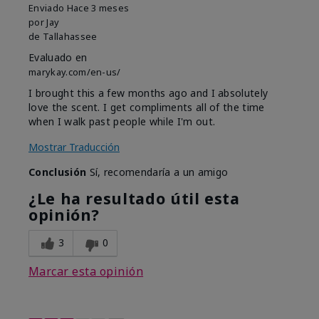
Enviado
Hace 3 meses
por
Jay
de
Tallahassee
Evaluado en
marykay.com/en-us/
I brought this a few months ago and I absolutely
love the scent. I get compliments all of the time
when I walk past people while I'm out.
Mostrar Traducción
Conclusión
Sí, recomendaría a un amigo
¿Le ha resultado útil esta
opinión?
3
0
Marcar esta opinión