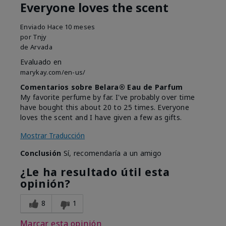
Everyone loves the scent
Enviado
Hace 10 meses
por
Tnjy
de
Arvada
Evaluado en
marykay.com/en-us/
Comentarios sobre Belara® Eau de Parfum
My favorite perfume by far. I've probably over time
have bought this about 20 to 25 times. Everyone
loves the scent and I have given a few as gifts.
Mostrar Traducción
Conclusión
Sí, recomendaría a un amigo
¿Le ha resultado útil esta
opinión?
8
1
Marcar esta opinión