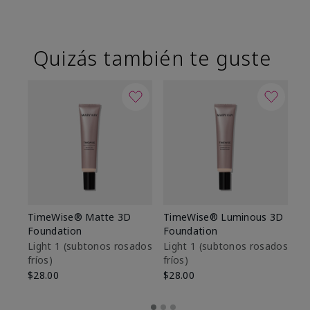
Quizás también te guste
TimeWise® Matte 3D
TimeWise® Luminous 3D
Sk
Foundation
Foundation
De
es
Light 1​ (subtonos rosados
Light 1​ (subtonos rosados
fríos)
fríos)
$9
$28.00
$28.00