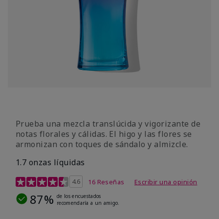
Prueba una mezcla translúcida y vigorizante de
notas florales y cálidas. El higo y las flores se
armonizan con toques de sándalo y almizcle.
1.7 onzas líquidas
Calificación de clientes de 4,5 de 5
4.6
16 Reseñas
Escribir una opinión
87%
de los encuestados
recomendaría a un amigo.