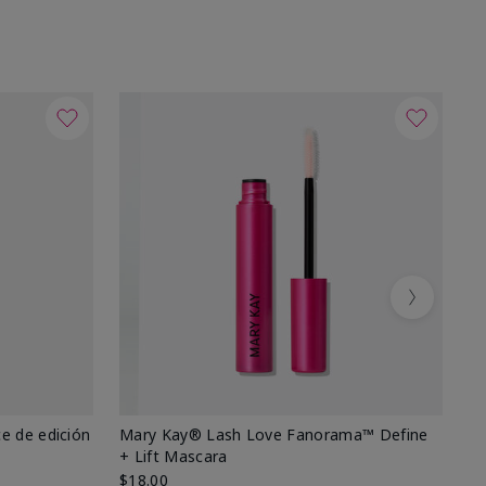
Next
e de edición
Mary Kay® Lash Love Fanorama™ Define
Ma
+ Lift Mascara
Ki
$18.00
$2