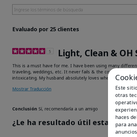
Evaluado por 25 clientes
Light, Clean & OH
5
This is a must have for me. I have been using many differe
traveling, weddings, etc. It never fails & the compliments of
Cooki
intoxicating. My husband absolutely loves whenever I wear t
Este sit
Mostrar Traducción
otras te
operativ
Conclusión
Sí, recomendaría a un amigo
experien
haces del
¿Le ha resultado útil esta opinió
para ana
anuncios