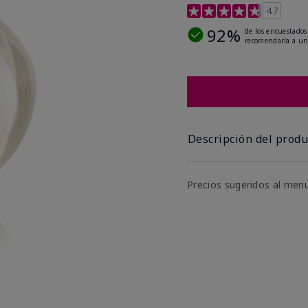
Calificación de clientes 
4.7
92%
de los encuestados
recomendaría a un
Descripción del produ
Precios sugeridos al men