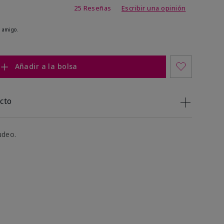
de 3,8 de 5
25 Reseñas
Escribir una opinión
 amigo.
Añadir a la bolsa
cto
udeo.