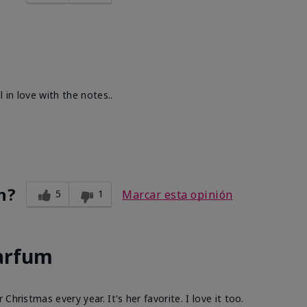
 in love with the notes..
n?
5
1
Marcar esta opinión
Parfum
hristmas every year. It's her favorite. I love it too.