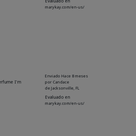
Evaluado en
marykay.com/en-us/
Enviado
Hace 8 meses
perfume I'm
por
Candace
de
Jacksonville, FL
Evaluado en
marykay.com/en-us/