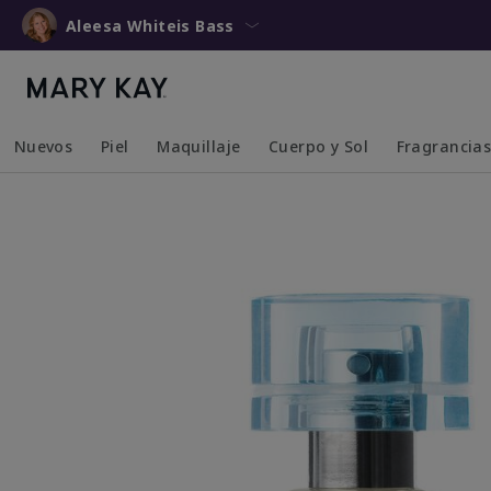
Aleesa Whiteis Bass
Nuevos
Piel
Maquillaje
Cuerpo y Sol
Fragrancia
Collapsed
Expanded
Collapsed
Expanded
Collapsed
Expanded
Collapsed
Expanded