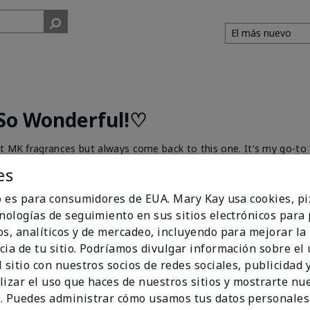
 So Wonderful!♡
nt MK fragrances but always come back to this one. It's my go-to 
 "You snell so good!" never stop. It's light, clean & fresh fragranc
es
his too! ❤️
io es para consumidores de EUA. Mary Kay usa cookies, pi
cnologías de seguimiento en sus sitios electrónicos para
os, analíticos y de mercadeo, incluyendo para mejorar la
cia de tu sitio. Podríamos divulgar información sobre el
 sitio con nuestros socios de redes sociales, publicidad y
n?
0
0
Marcar esta opinión
lizar el uso que haces de nuestros sitios y mostrarte nu
. Puedes administrar cómo usamos tus datos personales