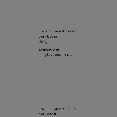
Enviado
Hace 8 meses
por
Nadine
de
NJ
Evaluado en
marykay.com/en-us/
Enviado
Hace 9 meses
por
Love it