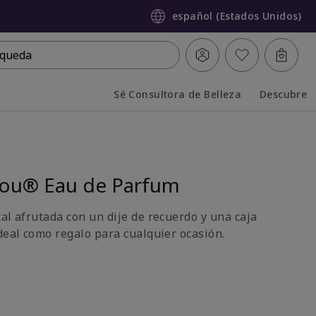
español (Estados Unidos)
queda
Sé Consultora de Belleza
Descubre
Collapsed
Expanded
You® Eau de Parfum
al afrutada con un dije de recuerdo y una caja
deal como regalo para cualquier ocasión.