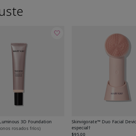
uste
Luminous 3D Foundation
Skinvigorate™ Duo Facial Devic
especial†
btonos rosados fríos)
$95.00