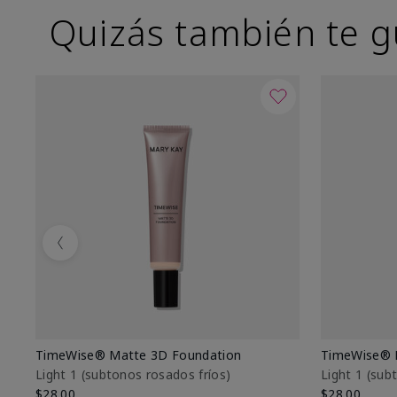
Quizás también te g
Previous
TimeWise® Matte 3D Foundation
TimeWise® 
Light 1​ (subtonos rosados fríos)
Light 1​ (su
$28.00
$28.00