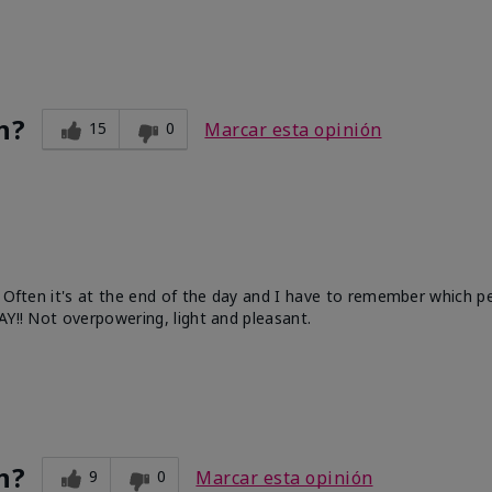
n?
15
0
Marcar esta opinión
. Often it's at the end of the day and I have to remember which 
AY!! Not overpowering, light and pleasant.
n?
9
0
Marcar esta opinión