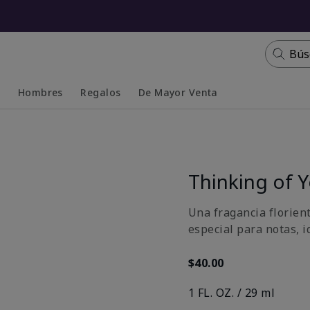
Bús
s
Hombres
Regalos
De Mayor Venta
Collapsed
Expanded
Thinking of 
Una fragancia florient
especial para notas, i
$40.00
1 FL. OZ. / 29 ml