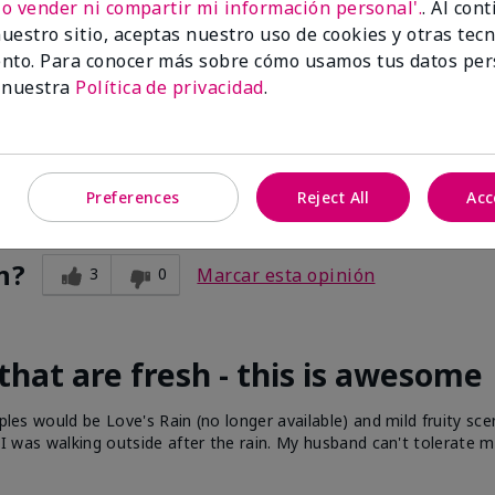
No vender ni compartir mi información personal'.
. Al con
uestro sitio, aceptas nuestro uso de cookies y otras tec
nto. Para conocer más sobre cómo usamos tus datos per
 nuestra
Política de privacidad
.
. My daughter gave me this perfume for Mother's Day and I absolu
 You scent?
Preferences
Reject All
Acc
n?
3
0
Marcar esta opinión
 that are fresh - this is awesome
ples would be Love's Rain (no longer available) and mild fruity sce
if I was walking outside after the rain. My husband can't tolerate