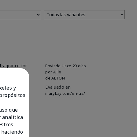
fragrance for
Enviado
Hace 29 días
e are
por
Allie
de
ALTON
Evaluado en
xeles y
marykay.com/en-us/
 propósitos
 uso que
 analítica
estros
 haciendo