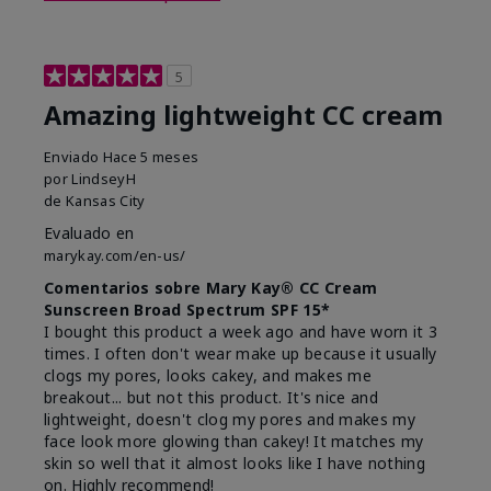
5
Amazing lightweight CC cream
Enviado
Hace 5 meses
por
LindseyH
de
Kansas City
Evaluado en
marykay.com/en-us/
Comentarios sobre Mary Kay® CC Cream
Sunscreen Broad Spectrum SPF 15*
I bought this product a week ago and have worn it 3
times. I often don't wear make up because it usually
clogs my pores, looks cakey, and makes me
breakout... but not this product. It's nice and
lightweight, doesn't clog my pores and makes my
face look more glowing than cakey! It matches my
skin so well that it almost looks like I have nothing
on. Highly recommend!