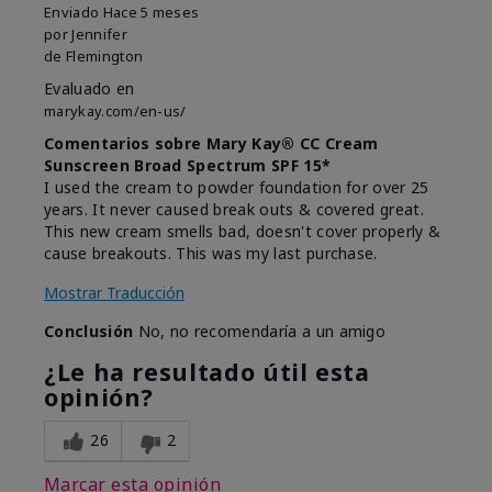
Enviado
Hace 5 meses
por
Jennifer
de
Flemington
Evaluado en
marykay.com/en-us/
Comentarios sobre Mary Kay® CC Cream
Sunscreen Broad Spectrum SPF 15*
I used the cream to powder foundation for over 25
years. It never caused break outs & covered great.
This new cream smells bad, doesn't cover properly &
cause breakouts. This was my last purchase.
Mostrar Traducción
Conclusión
No, no recomendaría a un amigo
¿Le ha resultado útil esta
opinión?
26
2
Marcar esta opinión