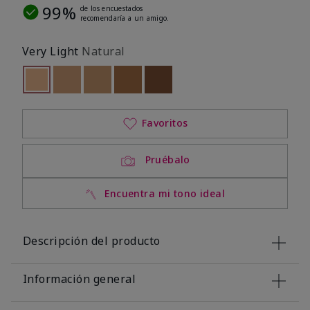
99%
de los encuestados
recomendaría a un amigo.
Very Light
Natural
seleccionado
Out of stock
Out of stock
Out of stock
Out of stock
Out of stock
Favoritos
Pruébalo
Encuentra mi tono ideal
Descripción del producto
Información general