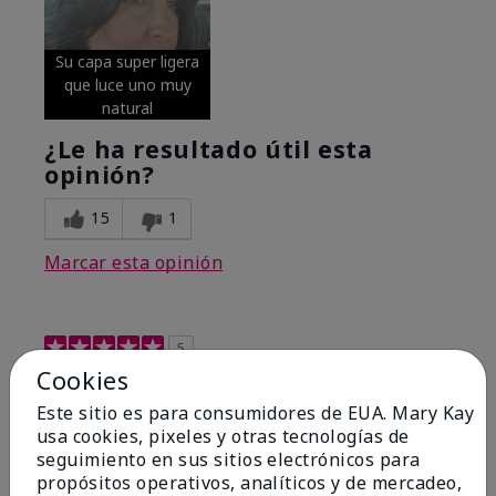
Su capa super ligera
que luce uno muy
natural
¿Le ha resultado útil esta
opinión?
15
1
Marcar esta opinión
5
Cookies
Excellent
Este sitio es para consumidores de EUA. Mary Kay
Enviado
Hace 4 meses
usa cookies, pixeles y otras tecnologías de
por
Coverly
seguimiento en sus sitios electrónicos para
de
Columbia Missouri
propósitos operativos, analíticos y de mercadeo,