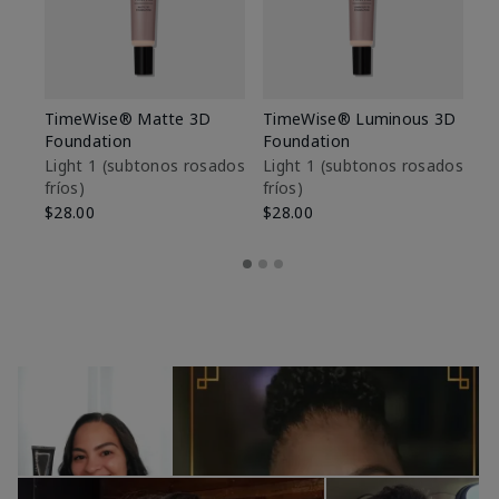
TimeWise® Matte 3D
TimeWise® Luminous 3D
Sk
Foundation
Foundation
De
es
Light 1​ (subtonos rosados
Light 1​ (subtonos rosados
fríos)
fríos)
$9
$28.00
$28.00