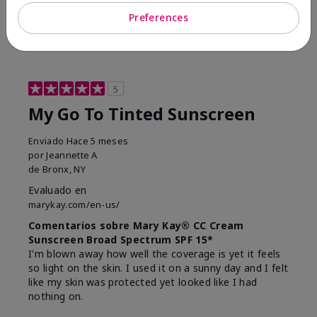
23
0
Preferences
Marcar esta opinión
5
My Go To Tinted Sunscreen
Enviado
Hace 5 meses
por
Jeannette A
de
Bronx, NY
Evaluado en
marykay.com/en-us/
Comentarios sobre Mary Kay® CC Cream
Sunscreen Broad Spectrum SPF 15*
I'm blown away how well the coverage is yet it feels
so light on the skin. I used it on a sunny day and I felt
like my skin was protected yet looked like I had
nothing on.