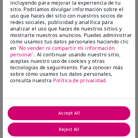
incluyendo para mejorar la experiencia de tu
Evaluado en
sitio. Podríamos divulgar información sobre el
marykay.com/en-us/
uso que haces del sitio con nuestros socios de
Comentarios sobre Mary Kay® CC Cream
redes sociales, publicidad y analítica para
Sunscreen Broad Spectrum SPF 15*
analizar el uso que haces de nuestros sitios y
I have been wearing the cc cream for 8 years now. I
mostrarte nuestros anuncios. Puedes administrar
absolutely love it. Its not cakey it's not heavy and it
cómo usamos tus datos personales haciendo clic
blends effortlessly. I get compliments all the time.
en
'No vender ni compartir mi información
10/10 I definitely recommend.
personal'.
. Al continuar usando nuestro sitio,
Mostrar Traducción
aceptas nuestro uso de cookies y otras
tecnologías de seguimiento. Para conocer más
sobre cómo usamos tus datos personales,
consulta nuestra
Política de privacidad
.
Walking in victory
Conclusión
Sí, recomendaría a un amigo
Accept All
¿Le ha resultado útil esta
opinión?
Reject All