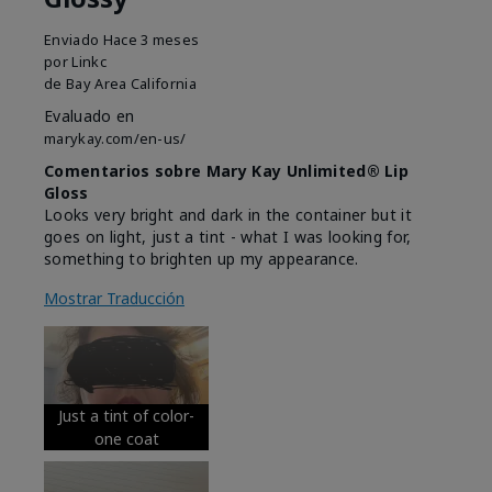
Enviado
Hace 3 meses
por
Linkc
de
Bay Area California
Evaluado en
marykay.com/en-us/
Comentarios sobre Mary Kay Unlimited® Lip
Gloss
Looks very bright and dark in the container but it
goes on light, just a tint - what I was looking for,
something to brighten up my appearance.
Mostrar Traducción
Just a tint of color-
one coat