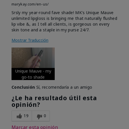
marykay.com/en-us/
Srsly my year-round fave shade! MK's Unique Mauve
unlimited lipgloss is bringing me that naturally flushed
lip vibe &, as I tell all clients, is gorgeous on every
skin tone and a staple in my purse 24/7.
Mostrar Traducción
Unique Mauve - my
go-to shade
Conclusión
Sí, recomendaría a un amigo
¿Le ha resultado útil esta
opinión?
19
0
Marcar esta opinión