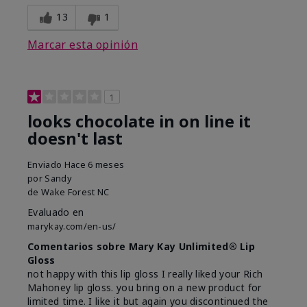
13
1
Marcar esta opinión
1
looks chocolate in on line it
doesn't last
Enviado
Hace 6 meses
por
Sandy
de
Wake Forest NC
Evaluado en
marykay.com/en-us/
Comentarios sobre Mary Kay Unlimited® Lip
Gloss
not happy with this lip gloss I really liked your Rich
Mahoney lip gloss. you bring on a new product for
limited time. I like it but again you discontinued the