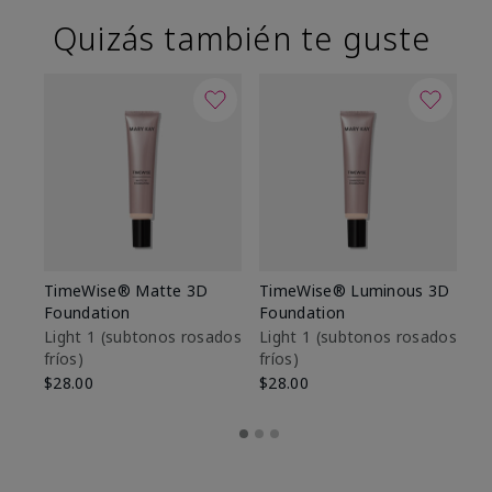
Quizás también te guste
TimeWise® Matte 3D
TimeWise® Luminous 3D
Sk
Foundation
Foundation
De
es
Light 1​ (subtonos rosados
Light 1​ (subtonos rosados
fríos)
fríos)
$9
$28.00
$28.00