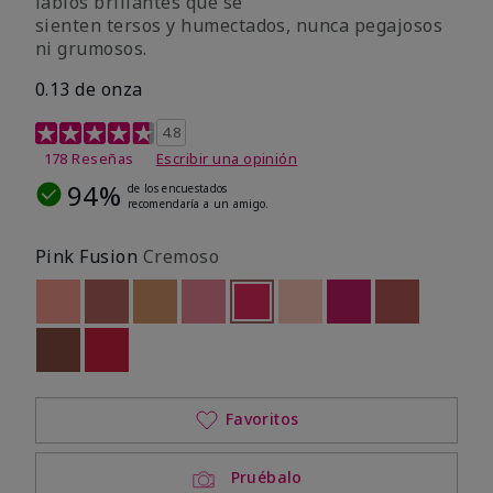
labios brillantes que se
sienten tersos y humectados, nunca pegajosos
ni grumosos.
0.13 de onza
Calificación de clientes de 4,8 de 5
4.8
178 Reseñas
Escribir una opinión
94%
de los encuestados
recomendaría a un amigo.
Pink Fusion
Cremoso
Out of stock
Out of stock
Out of stock
Out of stock
seleccionado
Out of stock
Out of stock
Out of stock
Out of stoc
Out of stock
Out of stock
Favoritos
Pruébalo