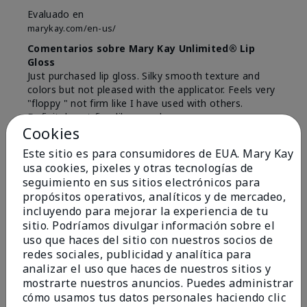
Evaluado en
marykay.com/en-us/
Comentarios sobre Mary Kay Unlimited® Lip
Gloss
Just purchased lip gloss. Silky smooth texture and
colors but not pleased with the applicator. Feels very
"floppy " not firm like I have used with others.
Definitely not firm like samples were.
Cookies
Mostrar Traducción
Este sitio es para consumidores de EUA. Mary Kay
Conclusión
Sí, recomendaría a un amigo
usa cookies, pixeles y otras tecnologías de
seguimiento en sus sitios electrónicos para
¿Le ha resultado útil esta
propósitos operativos, analíticos y de mercadeo,
opinión?
incluyendo para mejorar la experiencia de tu
sitio. Podríamos divulgar información sobre el
8
1
uso que haces del sitio con nuestros socios de
redes sociales, publicidad y analítica para
Marcar esta opinión
analizar el uso que haces de nuestros sitios y
mostrarte nuestros anuncios. Puedes administrar
cómo usamos tus datos personales haciendo clic