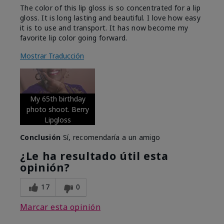
The color of this lip gloss is so concentrated for a lip
gloss. It is long lasting and beautiful. I love how easy
it is to use and transport. It has now become my
favorite lip color going forward.
Mostrar Traducción
My 65th birthday
photo shoot. Berry
Lipgloss
Conclusión
Sí, recomendaría a un amigo
¿Le ha resultado útil esta
opinión?
17
0
Marcar esta opinión