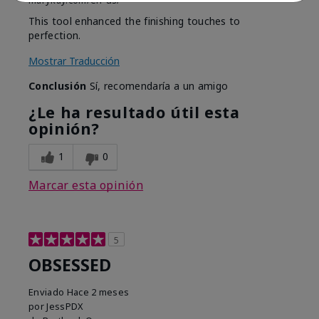
marykay.com/en-us/
This tool enhanced the finishing touches to
perfection.
Mostrar Traducción
Conclusión
Sí, recomendaría a un amigo
¿Le ha resultado útil esta
opinión?
1
0
Marcar esta opinión
5
OBSESSED
Enviado
Hace 2 meses
por
JessPDX