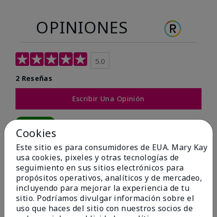
OPINIONES
5.0
2 Reseñas
Escribir Una Opinión
100%
Cookies
de los encuestados recomendaría a un amigo.
Este sitio es para consumidores de EUA. Mary Kay
usa cookies, pixeles y otras tecnologías de
seguimiento en sus sitios electrónicos para
5 estrellas
2
propósitos operativos, analíticos y de mercadeo,
4 estrellas
0
incluyendo para mejorar la experiencia de tu
sitio. Podríamos divulgar información sobre el
3 estrellas
0
uso que haces del sitio con nuestros socios de
2 estrellas
0