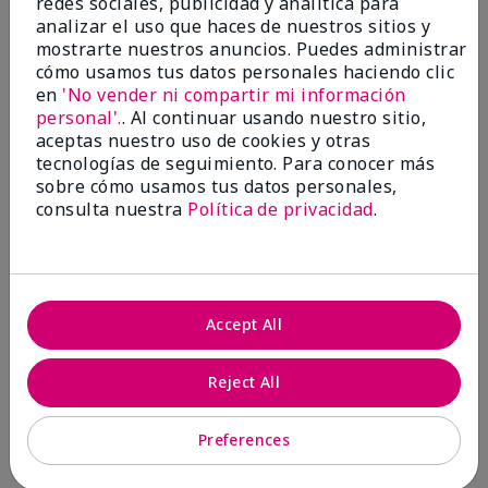
redes sociales, publicidad y analítica para
analizar el uso que haces de nuestros sitios y
1 estrella
0
mostrarte nuestros anuncios. Puedes administrar
cómo usamos tus datos personales haciendo clic
en
'No vender ni compartir mi información
personal'.
. Al continuar usando nuestro sitio,
aceptas nuestro uso de cookies y otras
tecnologías de seguimiento. Para conocer más
sobre cómo usamos tus datos personales,
consulta nuestra
Política de privacidad
.
Evaluado por 2 clientes
5
Accept All
MK completion sponge
Reject All
Enviado
Hace 1 mes
por
Shirley "Girl"
de
Riverside,Ca.
Preferences
Evaluado en