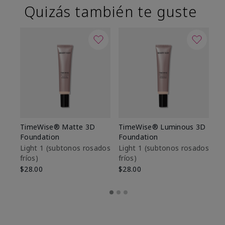
Quizás también te guste
TimeWise® Matte 3D
TimeWise® Luminous 3D
Sk
Foundation
Foundation
De
es
Light 1​ (subtonos rosados
Light 1​ (subtonos rosados
fríos)
fríos)
$9
$28.00
$28.00