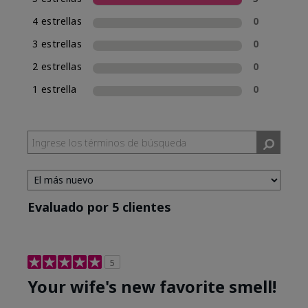
una experiencia de compra de fragancias
4 estrellas
0
consistente, Mary Kay incluirá la clasificación
de fragancia en el nombre de las nuevas
3 estrellas
0
fragancias. Mary Kay® True Optimism™ está
2 estrellas
0
clasificada como Eau de Parfum (EDP), lo cual se
incluye en su nombre.
1 estrella
0
Evaluado por 5 clientes
5
Your wife's new favorite smell!