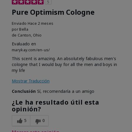
5
Pure Optimism Cologne
Enviado
Hace 2 meses
por
Bella
de
Canton, Ohio
Evaluado en
marykay.com/en-us/
This scent is amazing. An absolutely fabulous men's
cologne that I would buy for all the men and boys in
my life
Mostrar Traducción
Conclusión
Sí, recomendaría a un amigo
¿Le ha resultado útil esta
opinión?
5
0