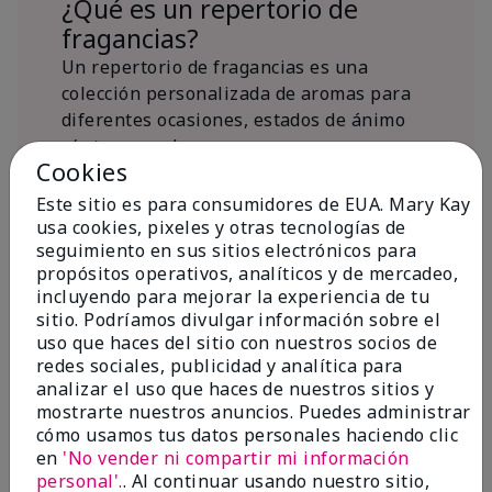
¿Qué es un repertorio de
fragancias?
Un repertorio de fragancias es una
colección personalizada de aromas para
diferentes ocasiones, estados de ánimo
y/o temporadas.
Cookies
¿Dónde encaja la fragancia Mary
Kay® True Optimism™ Eau de
Este sitio es para consumidores de EUA. Mary Kay
Parfum?
usa cookies, pixeles y otras tecnologías de
seguimiento en sus sitios electrónicos para
propósitos operativos, analíticos y de mercadeo,
incluyendo para mejorar la experiencia de tu
sitio. Podríamos divulgar información sobre el
uso que haces del sitio con nuestros socios de
redes sociales, publicidad y analítica para
Inspiración de la
analizar el uso que haces de nuestros sitios y
mostrarte nuestros anuncios. Puedes administrar
fragancia
cómo usamos tus datos personales haciendo clic
en
'No vender ni compartir mi información
Sobre Mary Kay® True Optimism™
personal'.
. Al continuar usando nuestro sitio,