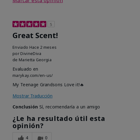
Marcar esta opinión
5
Great Scent!
Enviado
Hace 2 meses
por
DivineDiva
de
Marietta Georgia
Evaluado en
marykay.com/en-us/
My Teenage Grandsons Love it!🔥
Mostrar Traducción
Conclusión
Sí, recomendaría a un amigo
¿Le ha resultado útil esta
opinión?
4
0