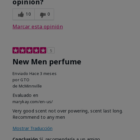
opinión?
10
0
Marcar esta opinión
5
New Men perfume
Enviado
Hace 3 meses
por
GTO
de
McMinnville
Evaluado en
marykay.com/en-us/
Very good scent not over powering, scent last long.
Recommend to any men
Mostrar Traducción
Conclusión
Sí, recomendaría a un amigo