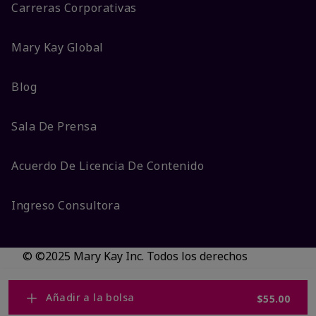
Carreras Corporativas
Mary Kay Global
Blog
Sala De Prensa
Acuerdo De Licencia De Contenido
Ingreso Consultora
© ©2025 Mary Kay Inc. Todos los derechos
reservados.
No vender/Preferencias de cookies
Añadir a la bolsa
$55.00
Código DSA/Queja al Código
Términos
Privacidad