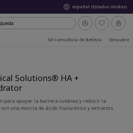
español (Estados Unidos)
queda
Sé Consultora de Belleza
Descubre
Collapsed
Expanded
ical Solutions® HA +
drator
n para apoyar la barrera cutánea y reducir la
 con una mezcla de ácido hialurónico y extractos