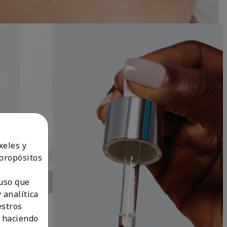
xeles y
 propósitos
 uso que
 analítica
estros
 haciendo