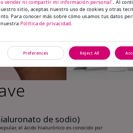
No vender ni compartir mi información personal'.
. Al con
uestro sitio, aceptas nuestro uso de cookies y otras tec
nto. Para conocer más sobre cómo usamos tus datos per
 nuestra
Política de privacidad
.
Preferences
Reject All
Acc
lave
hialuronato de sodio)
pular, el ácido hialurónico es conocido por