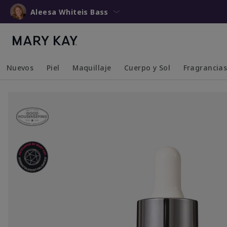
Aleesa Whiteis Bass
Nuevos
Piel
Maquillaje
Cuerpo y Sol
Fragrancia
Collapsed
Expanded
Collapsed
Expanded
Collapsed
Expanded
Collapsed
Expanded