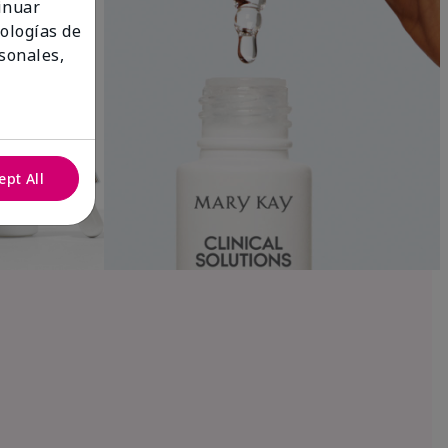
tinuar
nologías de
sonales,
ept All