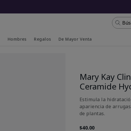
Bús
s
Hombres
Regalos
De Mayor Venta
Collapsed
Expanded
Mary Kay Clin
Ceramide Hy
Estimula la hidratació
apariencia de arrugas
de plantas.
$40.00