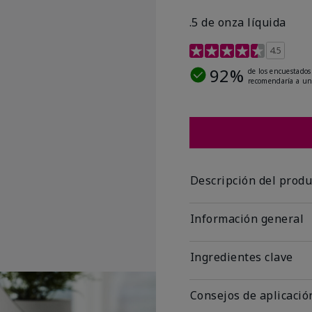
.5 de onza líquida
Calificación de clientes 
4.5
92%
de los encuestados
recomendaría a un
Descripción del produ
Información general
Ingredientes clave
Consejos de aplicació