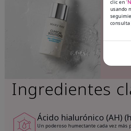
clic en
'
usando n
seguimie
consulta
Ingredientes c
Ácido hialurónico (AH) (
Un poderoso humectante cada vez más po