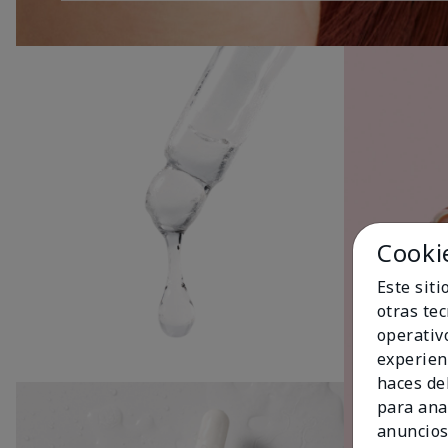
Cooki
Este sit
otras te
operativ
experien
haces del
para ana
anuncios