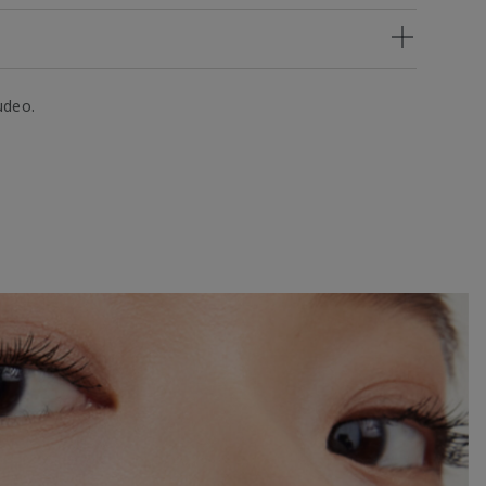
udeo.