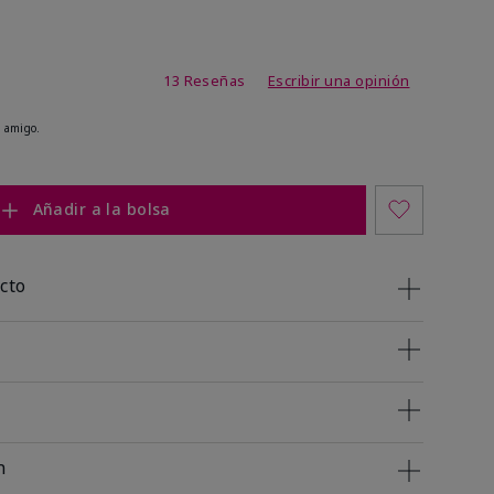
de 3,2 de 5
13 Reseñas
Escribir una opinión
 amigo.
Añadir a la bolsa
cto
n