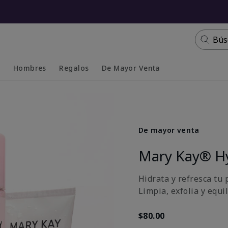
Bús
s
Hombres
Regalos
De Mayor Venta
Collapsed
Expanded
De mayor venta
Mary Kay® H
Hidrata y refresca tu p
Limpia, exfolia y equi
$80.00