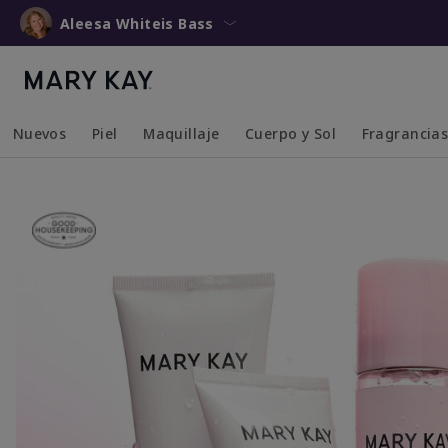
Aleesa Whiteis Bass
Nuevos
Piel
Maquillaje
Cuerpo y Sol
Fragrancia
Collapsed
Expanded
Collapsed
Expanded
Collapsed
Expanded
Collapsed
Expanded