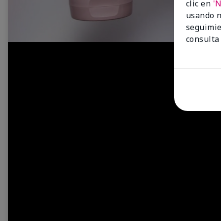
clic en
'
usando n
seguimie
consulta