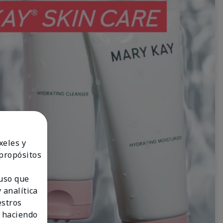
xeles y
 propósitos
 uso que
 analítica
estros
 haciendo