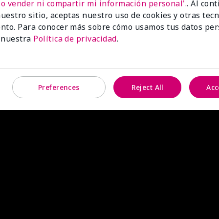
No vender ni compartir mi información personal'.
. Al con
uestro sitio, aceptas nuestro uso de cookies y otras tec
nto. Para conocer más sobre cómo usamos tus datos per
 nuestra
Política de privacidad
.
Preferences
Reject All
Acc