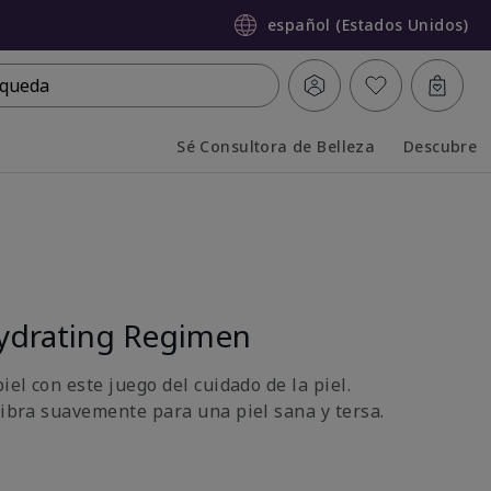
español (Estados Unidos)
queda
Sé Consultora de Belleza
Descubre
Collapsed
Expanded
ydrating Regimen
iel con este juego del cuidado de la piel.
libra suavemente para una piel sana y tersa.