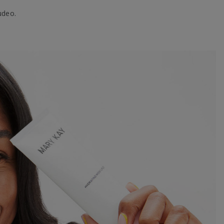
udeo.