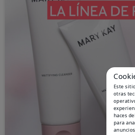
Cooki
Este sit
otras te
operativ
experien
haces del
para ana
anuncios