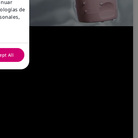
tinuar
nologías de
sonales,
ept All