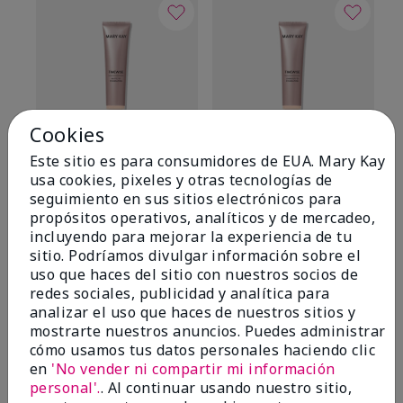
Cookies
Este sitio es para consumidores de EUA. Mary Kay
TimeWise® Matte 3D
TimeWise® Luminous 3D
Sk
usa cookies, pixeles y otras tecnologías de
Foundation
Foundation
De
seguimiento en sus sitios electrónicos para
es
Light 1​ (subtonos rosados
Light 1​ (subtonos rosados
propósitos operativos, analíticos y de mercadeo,
fríos)
fríos)
$9
incluyendo para mejorar la experiencia de tu
$28.00
$28.00
sitio. Podríamos divulgar información sobre el
uso que haces del sitio con nuestros socios de
redes sociales, publicidad y analítica para
analizar el uso que haces de nuestros sitios y
mostrarte nuestros anuncios. Puedes administrar
cómo usamos tus datos personales haciendo clic
en
'No vender ni compartir mi información
OPINIONES
personal'.
. Al continuar usando nuestro sitio,