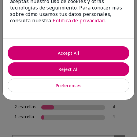
aceptas nuestro uso de cookies y otras
tecnologías de seguimiento. Para conocer más
sobre cómo usamos tus datos personales,
4.0
consulta nuestra
Política de privacidad
.
20 Reseñas
Escribir Una Opinión
Accept All
70%
de los encuestados recomendaría a un amigo.
Reject All
5 estrellas
12
Preferences
4 estrellas
1
3 estrellas
2
2 estrellas
4
1 estrella
1