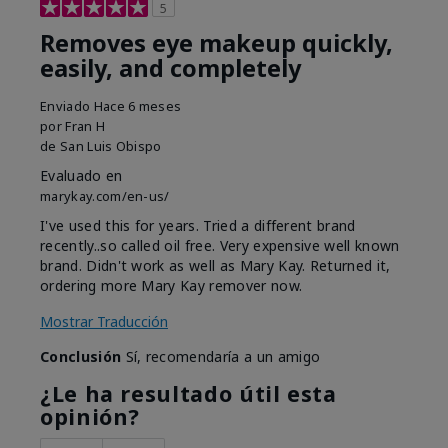
5
Removes eye makeup quickly,
easily, and completely
Enviado
Hace 6 meses
por
Fran H
de
San Luis Obispo
Evaluado en
marykay.com/en-us/
I've used this for years. Tried a different brand
recently..so called oil free. Very expensive well known
brand. Didn't work as well as Mary Kay. Returned it,
ordering more Mary Kay remover now.
Mostrar Traducción
Conclusión
Sí, recomendaría a un amigo
¿Le ha resultado útil esta
opinión?