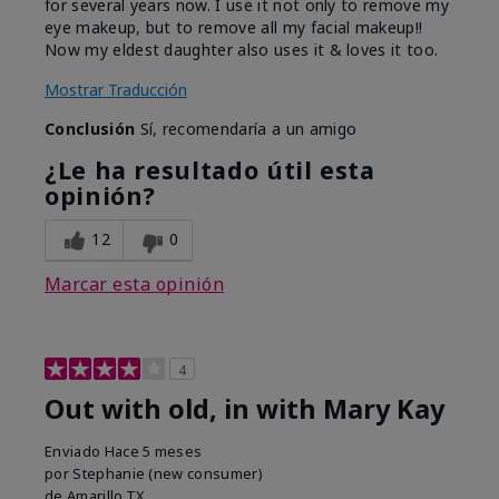
for several years now. I use it not only to remove my
eye makeup, but to remove all my facial makeup!!
Now my eldest daughter also uses it & loves it too.
Mostrar Traducción
Conclusión
Sí, recomendaría a un amigo
¿Le ha resultado útil esta
opinión?
12
0
Marcar esta opinión
4
Out with old, in with Mary Kay
Enviado
Hace 5 meses
por
Stephanie (new consumer)
de
Amarillo,TX