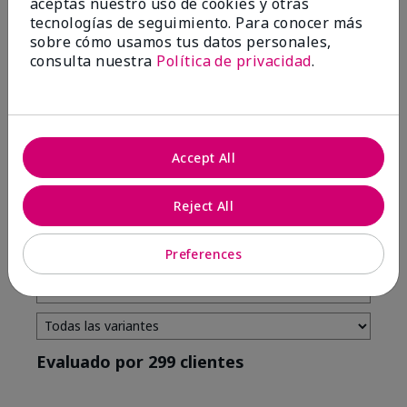
aceptas nuestro uso de cookies y otras
tecnologías de seguimiento. Para conocer más
4 estrellas
7
sobre cómo usamos tus datos personales,
3 estrellas
2
consulta nuestra
Política de privacidad
.
2 estrellas
0
1 estrella
3
Accept All
Tono De Piel
Filtrar
Reject All
reseñas
por
Tono
Preferences
de
piel
Evaluado por 299 clientes