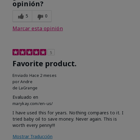
opinión?
5
0
Marcar esta opinión
5
Favorite product.
Enviado
Hace 2 meses
por
Andre
de
LaGrange
Evaluado en
marykay.com/en-us/
I have used this for years. Nothing compares to it. I
tried baby oil to save money. Never again. This is
worth every penny!!!
Mostrar Traducción