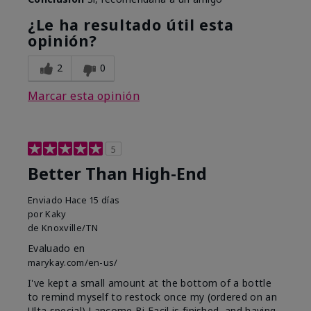
¿Le ha resultado útil esta
opinión?
2
0
Marcar esta opinión
5
Better Than High-End
Enviado
Hace 15 días
por
Kaky
de
Knoxville/TN
Evaluado en
marykay.com/en-us/
I've kept a small amount at the bottom of a bottle
to remind myself to restock once my (ordered on an
Ulta special) Lancome Bi Facil is finished, and having