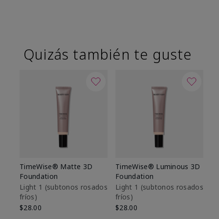
Quizás también te guste
TimeWise® Matte 3D
TimeWise® Luminous 3D
Sk
Foundation
Foundation
De
es
Light 1​ (subtonos rosados
Light 1​ (subtonos rosados
fríos)
fríos)
$9
$28.00
$28.00