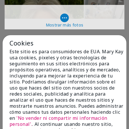
Mostrar más fotos
OPINIONES
Cookies
Este sitio es para consumidores de EUA. Mary Kay
usa cookies, pixeles y otras tecnologías de
4.9
seguimiento en sus sitios electrónicos para
propósitos operativos, analíticos y de mercadeo,
299 Reseñas
incluyendo para mejorar la experiencia de tu
sitio. Podríamos divulgar información sobre el
Escribir Una Opinión
uso que haces del sitio con nuestros socios de
redes sociales, publicidad y analítica para
99%
analizar el uso que haces de nuestros sitios y
mostrarte nuestros anuncios. Puedes administrar
de los encuestados recomendaría a un amigo.
cómo usamos tus datos personales haciendo clic
en
'No vender ni compartir mi información
personal'.
. Al continuar usando nuestro sitio,
5 estrellas
287