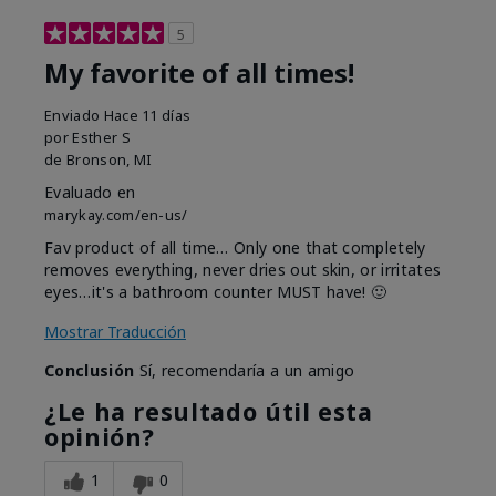
5
My favorite of all times!
Enviado
Hace 11 días
por
Esther S
de
Bronson, MI
Evaluado en
marykay.com/en-us/
Fav product of all time… Only one that completely
removes everything, never dries out skin, or irritates
eyes…it's a bathroom counter MUST have! 🙂
Mostrar Traducción
Conclusión
Sí, recomendaría a un amigo
¿Le ha resultado útil esta
opinión?
1
0