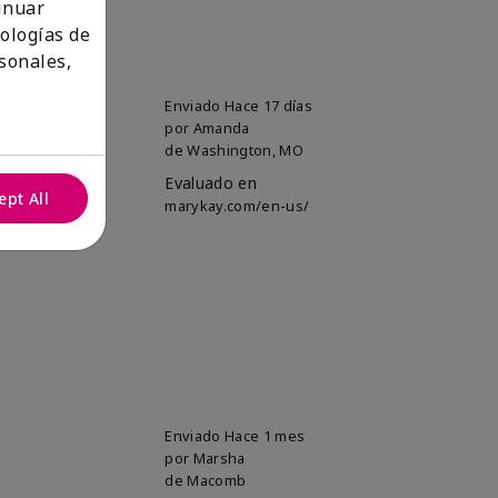
tinuar
nologías de
sonales,
 And the smell
Enviado
Hace 17 días
por
Amanda
de
Washington, MO
Evaluado en
ept All
marykay.com/en-us/
Enviado
Hace 1 mes
por
Marsha
de
Macomb