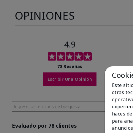
OPINIONES
4.9
78 Reseñas
Cooki
Escribir Una Opinión
Este sit
otras te
operativ
experien
haces del
para ana
Evaluado por 78 clientes
anuncios