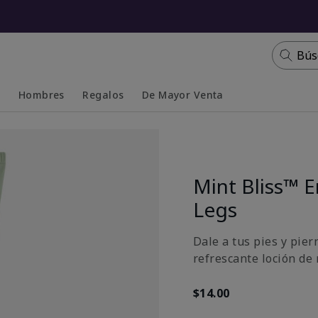
Bús
s
Hombres
Regalos
De Mayor Venta
Collapsed
Expanded
Mint Bliss™ E
Legs
Dale a tus pies y pie
refrescante loción de 
$14.00