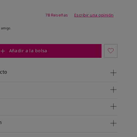
de 3,4 de 5
78 Reseñas
Escribir una opinión
 amigo.
Añadir a la bolsa
cto
n