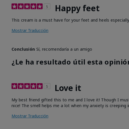
Happy feet
5
This cream is a must have for your feet and heels especiall
Mostrar Traducción
Conclusión
Sí, recomendaría a un amigo
¿Le ha resultado útil esta opinió
Love it
5
My best friend gifted this to me and I love it! Though I must
nice! The smell helps me a lot when my anxiety is creeping i
Mostrar Traducción