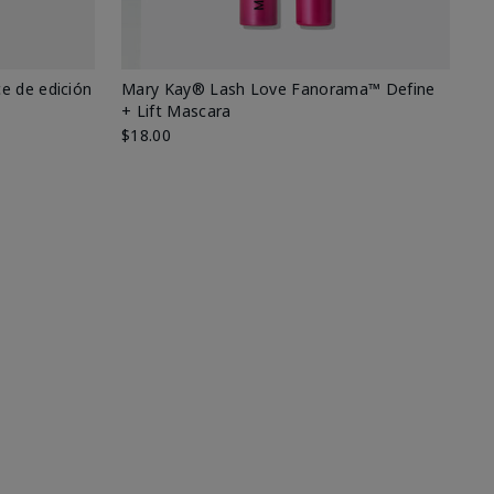
e de edición
Mary Kay® Lash Love Fanorama™ Define
Ma
+ Lift Mascara
Ki
$18.00
$2