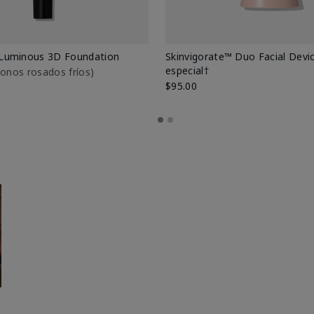
Luminous 3D Foundation
Skinvigorate™ Duo Facial Devic
especial†
btonos rosados fríos)
$95.00