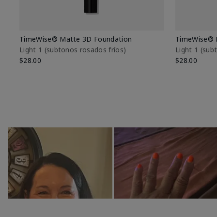
TimeWise® Matte 3D Foundation
TimeWise® 
Light 1​ (subtonos rosados fríos)
Light 1​ (su
$28.00
$28.00