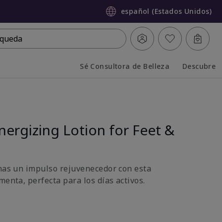
español (Estados Unidos)
queda
Sé Consultora de Belleza
Descubre
Collapsed
Expanded
nergizing Lotion for Feet &
rnas un impulso rejuvenecedor con esta
menta, perfecta para los días activos.