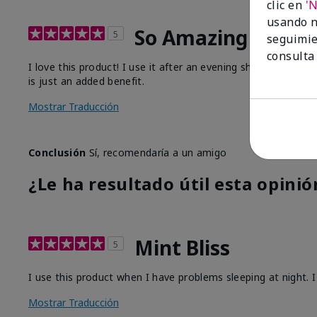
clic en
'
usando n
So Amazing
5
seguimie
consulta
I love this product! I use it after an evening shower, slathe
is just an added benefit.
Mostrar Traducción
Conclusión
Sí, recomendaría a un amigo
¿Le ha resultado útil esta opinió
Mint Bliss
5
I use this product when I have problems sleeping at night. I
Mostrar Traducción