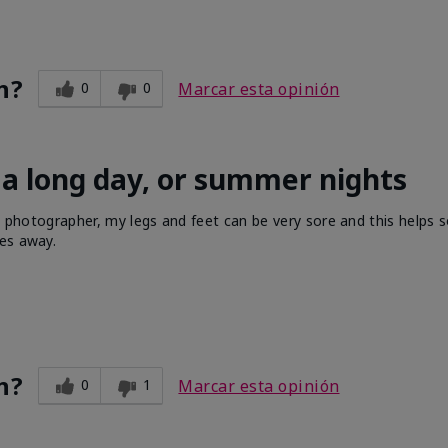
n?
0
0
Marcar esta opinión
 a long day, or summer nights
s a photographer, my legs and feet can be very sore and this helps 
es away.
n?
0
1
Marcar esta opinión