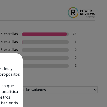
5 estrellas
75
4 estrellas
1
3 estrellas
0
2 estrellas
0
1 estrella
2
xeles y
 propósitos
 uso que
 analítica
estros
 haciendo