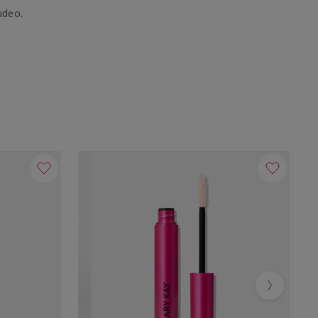
udeo.
Next