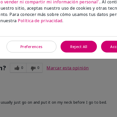
No vender ni compartir mi información personal'.
. Al con
uestro sitio, aceptas nuestro uso de cookies y otras tec
nto. Para conocer más sobre cómo usamos tus datos per
 nuestra
Política de privacidad
.
r my lotion on and put cozy socks and let it hydrate all night long.
Preferences
Reject All
Acc
n?
0
0
Marcar esta opinión
 usually just go on and put it on my neck before I go to bed.