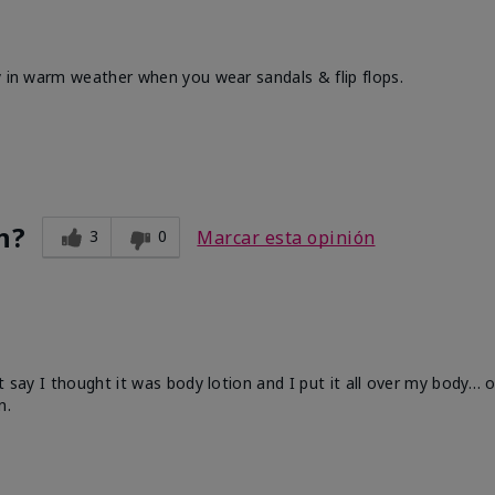
y in warm weather when you wear sandals & flip flops.
n?
3
0
Marcar esta opinión
 say I thought it was body lotion and I put it all over my body… oh
n.