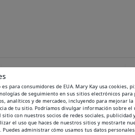
es
100%
io es para consumidores de EUA. Mary Kay usa cookies, pi
cnologías de seguimiento en sus sitios electrónicos para
de los encuestados
os, analíticos y de mercadeo, incluyendo para mejorar la
recomendaría a un
cia de tu sitio. Podríamos divulgar información sobre el
amigo.
 sitio con nuestros socios de redes sociales, publicidad y
lizar el uso que haces de nuestros sitios y mostrarte nu
. Puedes administrar cómo usamos tus datos personales