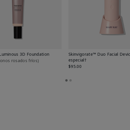
Luminous 3D Foundation
Skinvigorate™ Duo Facial Devic
especial†
btonos rosados fríos)
$95.00