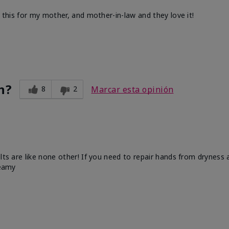
d this for my mother, and mother-in-law and they love it!
n?
8
2
Marcar esta opinión
ults are like none other! If you need to repair hands from dryness
reamy