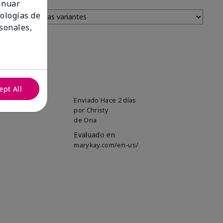
tinuar
nologías de
sonales,
ept All
uper soft!
Enviado
Hace 2 días
por
Christy
de
Ona
Evaluado en
marykay.com/en-us/