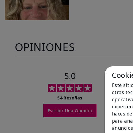
OPINIONES
5.0
Cooki
Este sit
otras te
54 Reseñas
operativ
experien
Escribir Una Opinión
haces del
para ana
anuncios