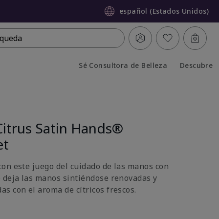
español (Estados Unidos)
queda
Sé Consultora de Belleza
Descubre
Collapsed
Expanded
Citrus Satin Hands®
et
on este juego del cuidado de las manos con
 deja las manos sintiéndose renovadas y
s con el aroma de cítricos frescos.