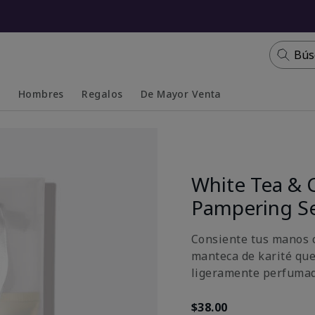
Bús
s
Hombres
Regalos
De Mayor Venta
Collapsed
Expanded
White Tea & 
Pampering S
Consiente tus manos c
manteca de karité que
ligeramente perfumada
$38.00