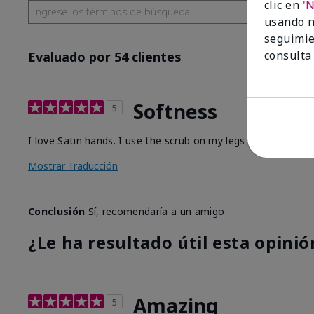
clic en
'
usando n
seguimie
consulta
Evaluado por 54 clientes
Softness
5
I love Satin hands. I use the scrub on my legs before I sha
Mostrar Traducción
Conclusión
Sí, recomendaría a un amigo
¿Le ha resultado útil esta opinió
Amazing
5