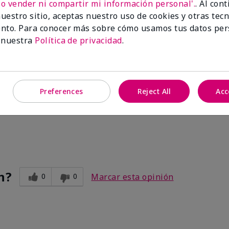
No vender ni compartir mi información personal'.
. Al con
uestro sitio, aceptas nuestro uso de cookies y otras tec
nto. Para conocer más sobre cómo usamos tus datos per
 nuestra
Política de privacidad
.
Preferences
Reject All
Acc
ve. After I use the other two products. Makes my legs and hands s
n?
0
0
Marcar esta opinión