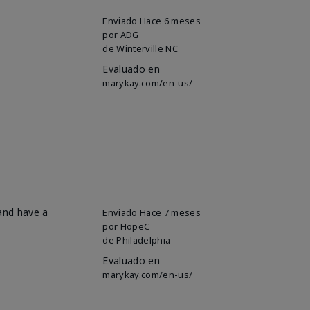
Enviado
Hace 6 meses
por
ADG
de
Winterville NC
Evaluado en
marykay.com/en-us/
 and have a
Enviado
Hace 7 meses
por
HopeC
de
Philadelphia
Evaluado en
marykay.com/en-us/