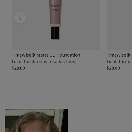
Previous
TimeWise® Matte 3D Foundation
TimeWise® 
Light 1​ (subtonos rosados fríos)
Light 1​ (su
$28.00
$28.00