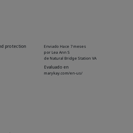
and protection
Enviado
Hace 7 meses
por
Lea Ann S
de
Natural Bridge Station VA
Evaluado en
marykay.com/en-us/