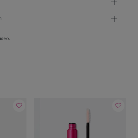
n
udeo.