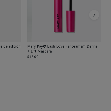
Next
e de edición
Mary Kay® Lash Love Fanorama™ Define
Ma
+ Lift Mascara
Ki
$18.00
$2