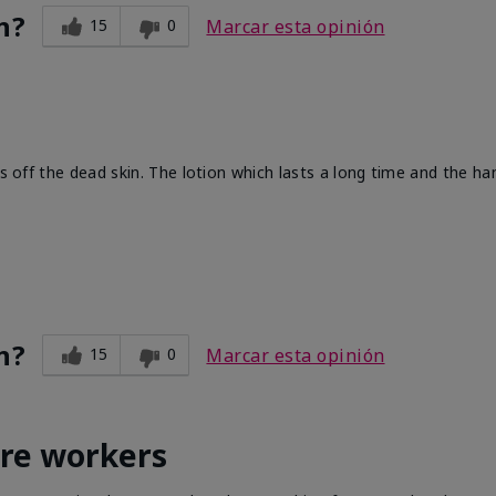
n?
15
0
Marcar esta opinión
ts off the dead skin. The lotion which lasts a long time and the h
n?
15
0
Marcar esta opinión
are workers