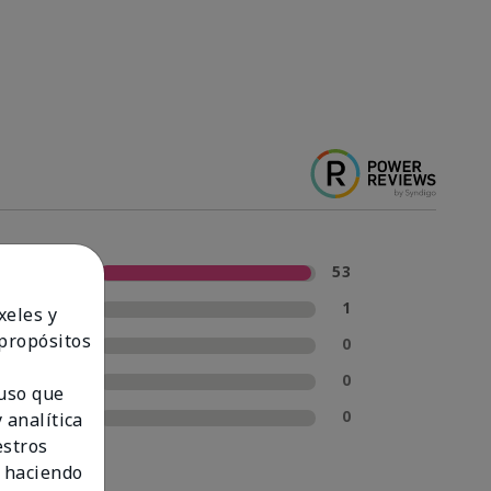
5 estrellas
53
4 estrellas
1
xeles y
 propósitos
3 estrellas
0
2 estrellas
0
 uso que
1 estrella
0
 analítica
estros
 haciendo