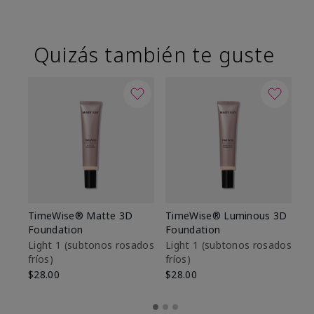
Quizás también te guste
TimeWise® Matte 3D
TimeWise® Luminous 3D
Sk
Foundation
Foundation
De
es
Light 1​ (subtonos rosados
Light 1​ (subtonos rosados
fríos)
fríos)
$9
$28.00
$28.00