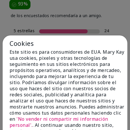
93%
de los encuestados recomendaría a un amigo.
5 estrellas
24
4 estrellas
4
Cookies
3 estrellas
0
Este sitio es para consumidores de EUA. Mary Kay
usa cookies, pixeles y otras tecnologías de
2 estrellas
2
seguimiento en sus sitios electrónicos para
1 estrella
0
propósitos operativos, analíticos y de mercadeo,
incluyendo para mejorar la experiencia de tu
sitio. Podríamos divulgar información sobre el
uso que haces del sitio con nuestros socios de
Tipo De Piel
Filtrar
redes sociales, publicidad y analítica para
reseñas
analizar el uso que haces de nuestros sitios y
por
mostrarte nuestros anuncios. Puedes administrar
Tipo
cómo usamos tus datos personales haciendo clic
de
en
'No vender ni compartir mi información
piel
personal'.
. Al continuar usando nuestro sitio,