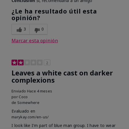
Conclusión
Sí, recomendaría a un amigo
¿Le ha resultado útil esta
opinión?
3
0
Marcar esta opinión
2
Leaves a white cast on darker
complexions
Enviado
Hace 4 meses
por
Coco
de
Somewhere
Evaluado en
marykay.com/en-us/
I look like I'm part of blue man group. I have to wear