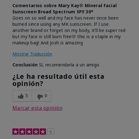
Comentarios sobre Mary Kay® Mineral Facial
Sunscreen Broad Spectrum SPF 30*
Goes on so well and my face has never once been
burned since using any MK sunscreen. If I use
another brand or forget on my body, it'll be super red
but my face is still burn free🩷 this is a staple in my
makeup bag! And Josh is amazing
Mostrar Traducción
Conclusión
Sí, recomendaría a un amigo
¿Le ha resultado útil esta
opinión?
5
0
Marcar esta opinión
5