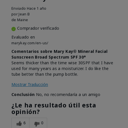
Enviado
Hace 1 año
por
Jean B
de
Maine
Comprador verificado
Evaluado en
marykay.com/en-us/
Comentarios sobre Mary Kay® Mineral Facial
Sunscreen Broad Spectrum SPF 30*
Seems thicker than the time wise 30SPF that I have
used for many years as a moisturizer. I do like the
tube better than the pump bottle.
Mostrar Traducción
Conclusión
No, no recomendaría a un amigo
¿Le ha resultado útil esta
opinión?
6
0