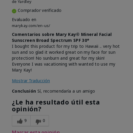
de
Yardley
Comprador verificado
Evaluado en
marykay.com/en-us/
Comentarios sobre Mary Kay® Mineral Facial
Sunscreen Broad Spectrum SPF 30*
I bought this product for my trip to Hawaii .. very hot
sun and so glad it worked great on my face for sun
protection! No sunburn and great for my skin!
Everyone I was vacationing with wanted to use my
Mary Kay!
Mostrar Traducción
Conclusión
Sí, recomendaría a un amigo
¿Le ha resultado útil esta
opinión?
9
0
Marcar esta opinión