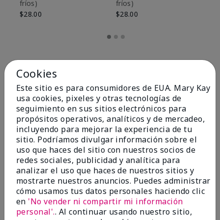
fríos)
fríos)
$9
$28.00
$28.00
Cookies
Este sitio es para consumidores de EUA. Mary Kay
usa cookies, pixeles y otras tecnologías de
seguimiento en sus sitios electrónicos para
propósitos operativos, analíticos y de mercadeo,
incluyendo para mejorar la experiencia de tu
sitio. Podríamos divulgar información sobre el
uso que haces del sitio con nuestros socios de
redes sociales, publicidad y analítica para
OPINIONES
analizar el uso que haces de nuestros sitios y
mostrarte nuestros anuncios. Puedes administrar
cómo usamos tus datos personales haciendo clic
en
'No vender ni compartir mi información
4.8
personal'.
. Al continuar usando nuestro sitio,