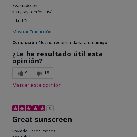
Evaluado en
marykay.com/en-us/
Liked It
Mostrar Traducción
Conclusión
No, no recomendaría a un amigo
¿Le ha resultado útil esta
opinión?
9
18
Marcar esta opinión
5
Great sunscreen
Enviado
Hace 9 meses
por
Judy k