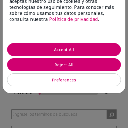
aceptas nuestro uso de cookies y otras
57 Reseñas
tecnologías de seguimiento. Para conocer más
sobre cómo usamos tus datos personales,
Escribir Una Opinión
consulta nuestra
Política de privacidad
.
95%
de los encuestados recomendaría a un amigo.
Accept All
5 estrellas
54
4 estrellas
0
Reject All
3 estrellas
1
Preferences
2 estrellas
0
1 estrella
2