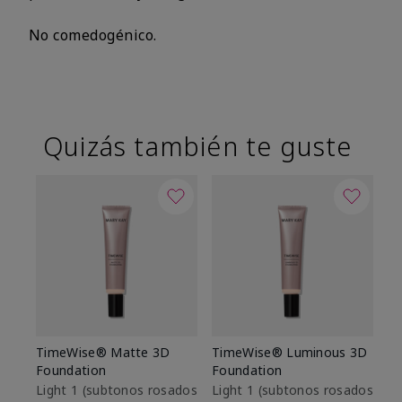
No comedogénico.
Quizás también te guste
TimeWise® Matte 3D
TimeWise® Luminous 3D
Sk
Foundation
Foundation
De
es
Light 1​ (subtonos rosados
Light 1​ (subtonos rosados