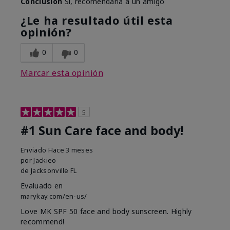
Conclusión
Sí, recomendaría a un amigo
¿Le ha resultado útil esta
opinión?
0
0
Marcar esta opinión
5
#1 Sun Care face and body!
Enviado
Hace 3 meses
por
Jackieo
de
Jacksonville FL
Evaluado en
marykay.com/en-us/
Love MK SPF 50 face and body sunscreen. Highly
recommend!