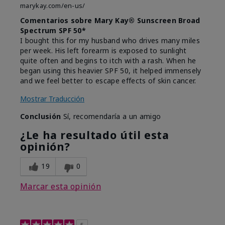
marykay.com/en-us/
Comentarios sobre Mary Kay® Sunscreen Broad
Spectrum SPF 50*
I bought this for my husband who drives many miles
per week. His left forearm is exposed to sunlight
quite often and begins to itch with a rash. When he
began using this heavier SPF 50, it helped immensely
and we feel better to escape effects of skin cancer.
Mostrar Traducción
Conclusión
Sí, recomendaría a un amigo
¿Le ha resultado útil esta
opinión?
19
0
Marcar esta opinión
5