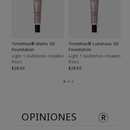
TimeWise® Matte 3D
TimeWise® Luminous 3D
Sk
Foundation
Foundation
De
es
Light 1​ (subtonos rosados
Light 1​ (subtonos rosados
fríos)
fríos)
$9
$28.00
$28.00
OPINIONES