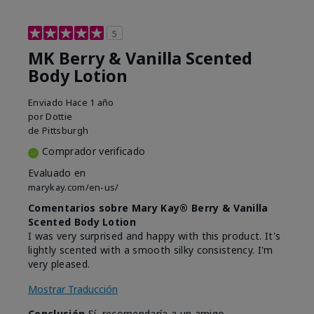
5
MK Berry & Vanilla Scented
Body Lotion
Enviado
Hace 1 año
por
Dottie
de
Pittsburgh
Comprador verificado
Evaluado en
marykay.com/en-us/
Comentarios sobre Mary Kay® Berry & Vanilla
Scented Body Lotion
I was very surprised and happy with this product. It's
lightly scented with a smooth silky consistency. I'm
very pleased.
Mostrar Traducción
Conclusión
Sí, recomendaría a un amigo