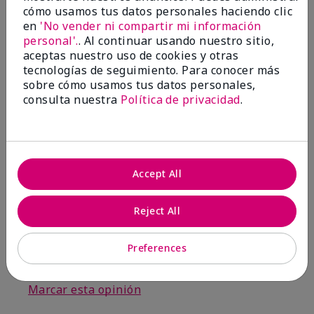
por
Sunshine
cómo usamos tus datos personales haciendo clic
de
Chesapeake, VA
en
'No vender ni compartir mi información
personal'.
. Al continuar usando nuestro sitio,
Comprador verificado
aceptas nuestro uso de cookies y otras
Evaluado en
tecnologías de seguimiento. Para conocer más
marykay.com/en-us/
sobre cómo usamos tus datos personales,
consulta nuestra
Política de privacidad
.
Comentarios sobre Mary Kay® Berry & Vanilla
Scented Body Lotion
I love the smell and it stayed with me for days. My
friends love the product.
Mostrar Traducción
Accept All
Conclusión
Sí, recomendaría a un amigo
Reject All
¿Le ha resultado útil esta
opinión?
Preferences
3
1
Marcar esta opinión