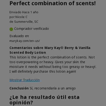
Perfect combination of scents!
Enviado
Hace 1 año
por
Nicole C
de
Summerville, SC
Comprador verificado
Evaluado en
marykay.com/en-us/
Comentarios sobre Mary Kay® Berry & Vanilla
Scented Body Lotion
This lotion is the perfect combination of scents. Not
too overpowering or heavy. Gives your skin the
moisture it needs without being too greasy or heavy!.
I will definitely purchase this lotion again!
Mostrar Traducción
Conclusión
Sí, recomendaría a un amigo
¿Le ha resultado útil esta
opinión?