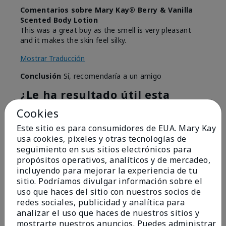
Comentarios sobre Mary Kay® Berry & Vanilla
Scented Body Lotion
This was a great buy as the smell is very pleasant
and it makes the skin feel silky.
Mostrar Traducción
Conclusión
Sí, recomendaría a un amigo
¿Le ha resultado útil esta
opinión?
Cookies
3
0
Este sitio es para consumidores de EUA. Mary Kay
usa cookies, pixeles y otras tecnologías de
Marcar esta opinión
seguimiento en sus sitios electrónicos para
propósitos operativos, analíticos y de mercadeo,
incluyendo para mejorar la experiencia de tu
sitio. Podríamos divulgar información sobre el
5
uso que haces del sitio con nuestros socios de
Wonderful Product
redes sociales, publicidad y analítica para
analizar el uso que haces de nuestros sitios y
Enviado
Hace 1 año
mostrarte nuestros anuncios. Puedes administrar