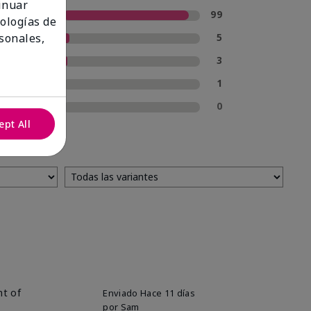
tinuar
5 estrellas
99
nologías de
4 estrellas
5
sonales,
3 estrellas
3
2 estrellas
1
1 estrella
0
ept All
nt of
Enviado
Hace 11 días
por
Sam