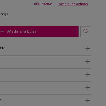
 de 5 de 5
108 Reseñas
Escribir una opinión
 amigo.
Añadir a la bolsa
cto
n