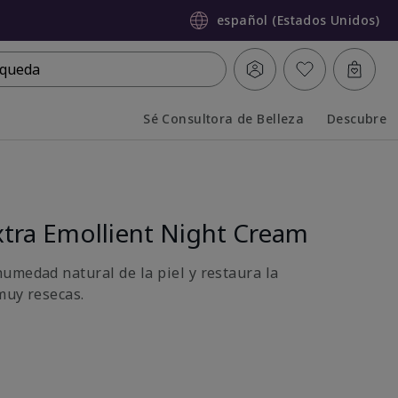
español (Estados Unidos)
queda
Sé Consultora de Belleza
Descubre
Collapsed
Expanded
tra Emollient Night Cream
umedad natural de la piel y restaura la
muy resecas.