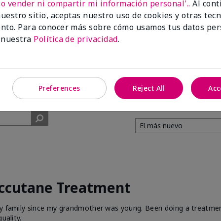
No vender ni compartir mi información personal'.
. Al con
uestro sitio, aceptas nuestro uso de cookies y otras tec
99%
nto. Para conocer más sobre cómo usamos tus datos per
 nuestra
Política de privacidad
.
de los encuestados
recomendaría a un
amigo.
Preferences
Reject All
Acc
Accutane Treatment
 my family since my grandmother was young. Been doing a treatme
uality.