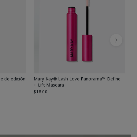
Next
e de edición
Mary Kay® Lash Love Fanorama™ Define
Ma
+ Lift Mascara
Ki
$18.00
$2