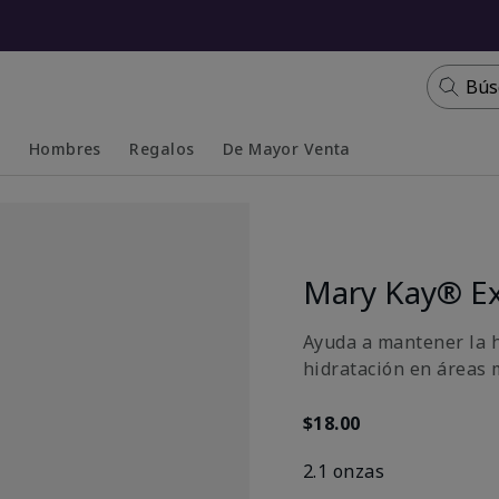
Bús
s
Hombres
Regalos
De Mayor Venta
Collapsed
Expanded
Mary Kay® Ex
Ayuda a mantener la h
hidratación en áreas 
$18.00
2.1 onzas