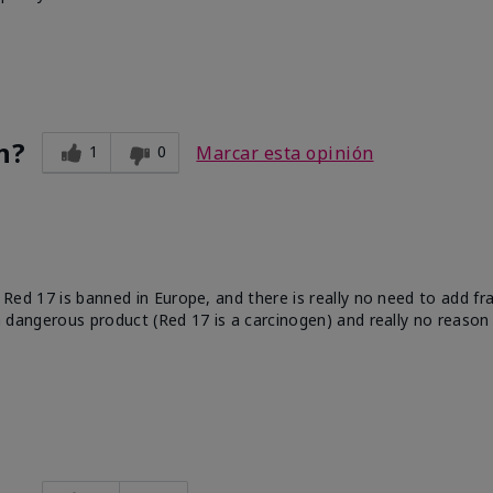
n?
1
0
Marcar esta opinión
e. Red 17 is banned in Europe, and there is really no need to add f
 a dangerous product (Red 17 is a carcinogen) and really no reason 