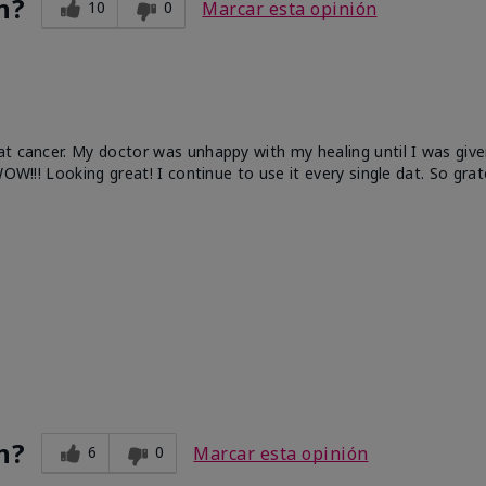
n?
10
0
Marcar esta opinión
at cancer. My doctor was unhappy with my healing until I was give
OW!!! Looking great! I continue to use it every single dat. So grat
n?
6
0
Marcar esta opinión