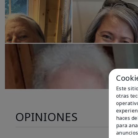
Cooki
Este sit
otras te
operativ
experien
OPINIONES
haces del
para ana
anuncios