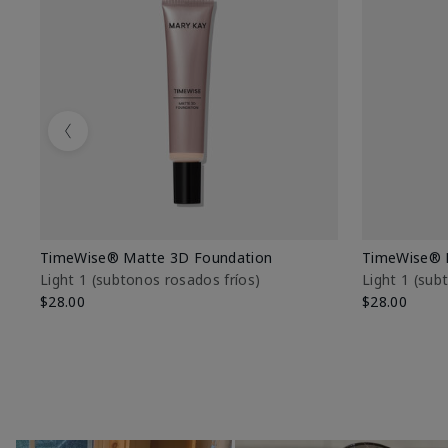
Previous
TimeWise® Matte 3D Foundation
TimeWise® 
Light 1​ (subtonos rosados fríos)
Light 1​ (su
$28.00
$28.00