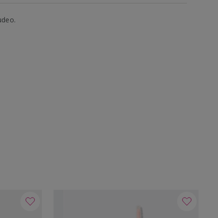
udeo.