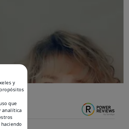
xeles y
 propósitos
 uso que
 analítica
estros
 haciendo