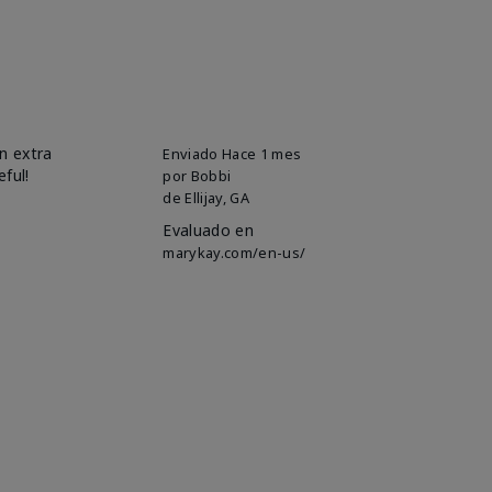
n extra
Enviado
Hace 1 mes
eful!
por
Bobbi
de
Ellijay, GA
Evaluado en
marykay.com/en-us/