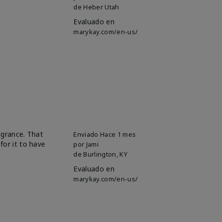
de
Heber Utah
Evaluado en
marykay.com/en-us/
ragrance. That
Enviado
Hace 1 mes
for it to have
por
Jami
de
Burlington, KY
Evaluado en
marykay.com/en-us/