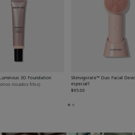
Luminous 3D Foundation
Skinvigorate™ Duo Facial Devic
especial†
btonos rosados fríos)
$95.00