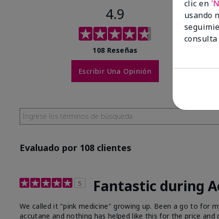
clic en
'
4.9
usando n
seguimie
consulta
108 Reseñas
Escribir Una Opinión
Evaluado por 108 clientes
Fantastic during 
5
We called it "pink medicine" growing up. Been a go to for
accutane and nothing has helped like this for the price and q