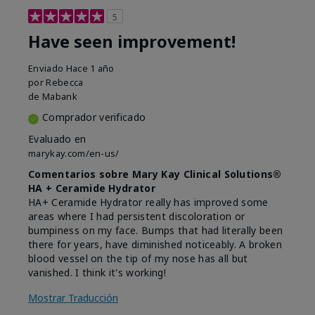
5
Have seen improvement!
Enviado
Hace 1 año
por
Rebecca
de
Mabank
Comprador verificado
Evaluado en
marykay.com/en-us/
Comentarios sobre Mary Kay Clinical Solutions®
HA + Ceramide Hydrator
HA+ Ceramide Hydrator really has improved some
areas where I had persistent discoloration or
bumpiness on my face. Bumps that had literally been
there for years, have diminished noticeably. A broken
blood vessel on the tip of my nose has all but
vanished. I think it's working!
Mostrar Traducción