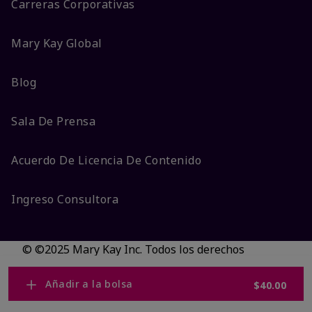
Carreras Corporativas
Mary Kay Global
Blog
Sala De Prensa
Acuerdo De Licencia De Contenido
Ingreso Consultora
© ©2025 Mary Kay Inc. Todos los derechos
reservados.
No vender/Preferencias de cookies
Añadir a la bolsa
$40.00
Código DSA/Queja al Código
Términos
Privacidad
Transparencia en CA
Accesibilidad
Cambiar país