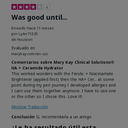
4
Was good until...
Enviado
Hace 11 meses
por
LyAn71325
de
Houston
Evaluado en
marykay.com/en-us/
Comentarios sobre Mary Kay Clinical Solutions®
HA + Ceramide Hydrator
This worked wonders with the Ferulic + Niacinamide
Brightener (applied first) then the HA+ Cer... at some
point during my peri journey I developed allergies and
I cant use them together anymore. I have to use one
or the other so I chose this. Love it!
Mostrar Traducción
Conclusión
Sí, recomendaría a un amigo
¿Le ha resultado útil esta