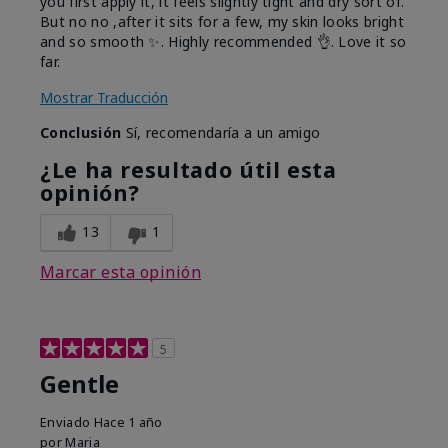
you first apply it, it feels slightly tight and dry sort of.
But no no ,after it sits for a few, my skin looks bright
and so smooth ✨️. Highly recommended 👌. Love it so
far.
Mostrar Traducción
Conclusión
Sí, recomendaría a un amigo
¿Le ha resultado útil esta
opinión?
13
1
Marcar esta opinión
5
Gentle
Enviado
Hace 1 año
por
Maria