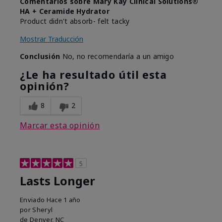
Comentarios sobre Mary Kay Clinical Solutions®
HA + Ceramide Hydrator
Product didn't absorb- felt tacky
Mostrar Traducción
Conclusión
No, no recomendaría a un amigo
¿Le ha resultado útil esta
opinión?
8
2
Marcar esta opinión
5
Lasts Longer
Enviado
Hace 1 año
por
Sheryl
de
Denver, NC