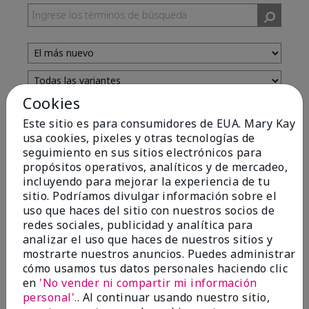
Cookies
Evaluado por 13 clientes
Este sitio es para consumidores de EUA. Mary Kay
usa cookies, pixeles y otras tecnologías de
seguimiento en sus sitios electrónicos para
5
propósitos operativos, analíticos y de mercadeo,
incluyendo para mejorar la experiencia de tu
Yeh! I really works
sitio. Podríamos divulgar información sobre el
uso que haces del sitio con nuestros socios de
Enviado
Hace 4 meses
redes sociales, publicidad y analítica para
por
Char
analizar el uso que haces de nuestros sitios y
de
Detroit, Mi
mostrarte nuestros anuncios. Puedes administrar
Evaluado en
cómo usamos tus datos personales haciendo clic
marykay.com/en-us/
en
'No vender ni compartir mi información
I ski all winter and since adding this to my progam
personal'.
. Al continuar usando nuestro sitio,