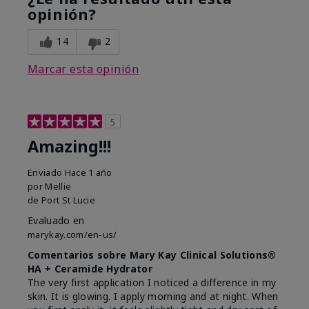
opinión?
14
2
Marcar esta opinión
5
Amazing!!!
Enviado
Hace 1 año
por
Mellie
de
Port St Lucie
Evaluado en
marykay.com/en-us/
Comentarios sobre Mary Kay Clinical Solutions®
HA + Ceramide Hydrator
The very first application I noticed a difference in my
skin. It is glowing. I apply morning and at night. When