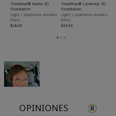
TimeWise® Matte 3D
TimeWise® Luminous 3D
Sk
Foundation
Foundation
De
es
Light 1​ (subtonos rosados
Light 1​ (subtonos rosados
fríos)
fríos)
$9
$28.00
$28.00
OPINIONES