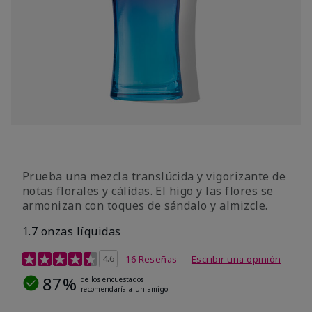
Prueba una mezcla translúcida y vigorizante de
notas florales y cálidas. El higo y las flores se
armonizan con toques de sándalo y almizcle.
1.7 onzas líquidas
Calificación de clientes de 4,5 de 5
4.6
16 Reseñas
Escribir una opinión
87%
de los encuestados
recomendaría a un amigo.