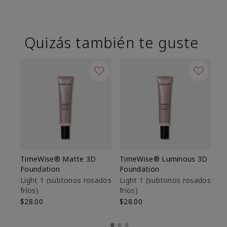
Quizás también te guste
TimeWise® Matte 3D
TimeWise® Luminous 3D
Sk
Foundation
Foundation
De
es
Light 1​ (subtonos rosados
Light 1​ (subtonos rosados
fríos)
fríos)
$9
$28.00
$28.00