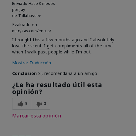
Enviado
Hace 3 meses
por
Jay
de
Tallahassee
Evaluado en
marykay.com/en-us/
I brought this a few months ago and I absolutely
love the scent. I get compliments all of the time
when I walk past people while I'm out.
Mostrar Traducción
Conclusión
Sí, recomendaría a un amigo
¿Le ha resultado útil esta
opinión?
3
0
Marcar esta opinión