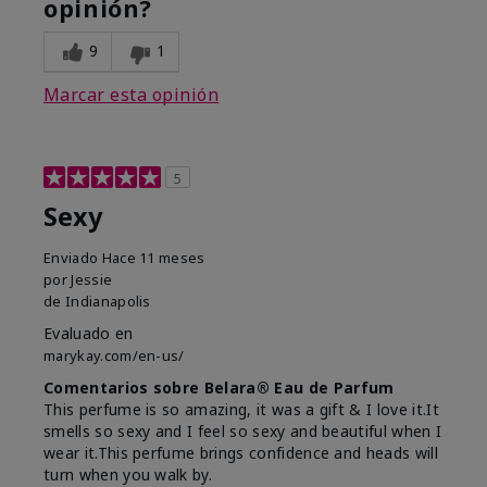
opinión?
9
1
Marcar esta opinión
5
Sexy
Enviado
Hace 11 meses
por
Jessie
de
Indianapolis
Evaluado en
marykay.com/en-us/
Comentarios sobre Belara® Eau de Parfum
This perfume is so amazing, it was a gift & I love it.It
smells so sexy and I feel so sexy and beautiful when I
wear it.This perfume brings confidence and heads will
turn when you walk by.