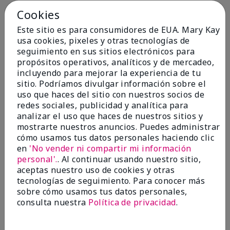
Cookies
Conclusión
Sí, recomendaría a un amigo
Este sitio es para consumidores de EUA. Mary Kay
¿Le ha resultado útil esta
usa cookies, pixeles y otras tecnologías de
opinión?
seguimiento en sus sitios electrónicos para
propósitos operativos, analíticos y de mercadeo,
4
0
incluyendo para mejorar la experiencia de tu
sitio. Podríamos divulgar información sobre el
Marcar esta opinión
uso que haces del sitio con nuestros socios de
redes sociales, publicidad y analítica para
analizar el uso que haces de nuestros sitios y
5
mostrarte nuestros anuncios. Puedes administrar
cómo usamos tus datos personales haciendo clic
Kristen
en
'No vender ni compartir mi información
personal'.
. Al continuar usando nuestro sitio,
Enviado
Hace 10 meses
aceptas nuestro uso de cookies y otras
por
Jennifer
tecnologías de seguimiento. Para conocer más
de
MECHANCSBRG
sobre cómo usamos tus datos personales,
Comprador verificado
consulta nuestra
Política de privacidad
.
Evaluado en
marykay.com/en-us/