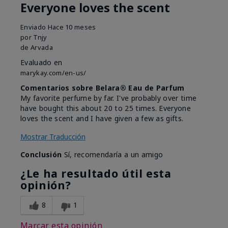
Everyone loves the scent
Enviado
Hace 10 meses
por
Tnjy
de
Arvada
Evaluado en
marykay.com/en-us/
Comentarios sobre Belara® Eau de Parfum
My favorite perfume by far. I've probably over time
have bought this about 20 to 25 times. Everyone
loves the scent and I have given a few as gifts.
Mostrar Traducción
Conclusión
Sí, recomendaría a un amigo
¿Le ha resultado útil esta
opinión?
8
1
Marcar esta opinión