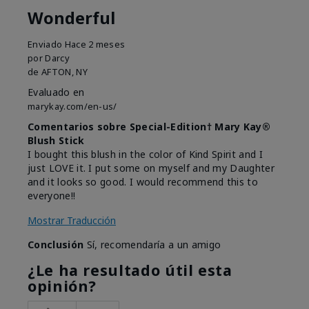
Wonderful
Enviado
Hace 2 meses
por
Darcy
de
AFTON, NY
Evaluado en
marykay.com/en-us/
Comentarios sobre Special-Edition† Mary Kay®
Blush Stick
I bought this blush in the color of Kind Spirit and I
just LOVE it. I put some on myself and my Daughter
and it looks so good. I would recommend this to
everyone!!
Mostrar Traducción
Conclusión
Sí, recomendaría a un amigo
¿Le ha resultado útil esta
opinión?