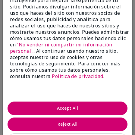
incluyendo para mejorar la experiencia de tu
investigación contra el cáncer, erradicar
sitio. Podríamos divulgar información sobre el
la violencia doméstica, promover el
uso que haces del sitio con nuestros socios de
empoderamiento económico y
redes sociales, publicidad y analítica para
transformar comunidades.
analizar el uso que haces de nuestros sitios y
mostrarte nuestros anuncios. Puedes administrar
cómo usamos tus datos personales haciendo clic
en
'No vender ni compartir mi información
personal'.
. Al continuar usando nuestro sitio,
aceptas nuestro uso de cookies y otras
tecnologías de seguimiento. Para conocer más
sobre cómo usamos tus datos personales,
consulta nuestra
Política de privacidad
.
Juntas hacemos la diferencia.
Accept All
Únete al programa global El rosa cambia
vidas® de Mary Kay y ayuda a cambiar la
Reject All
vida de mujeres y sus familias en todo el
mundo. En Estados Unidos, del 26 de abril