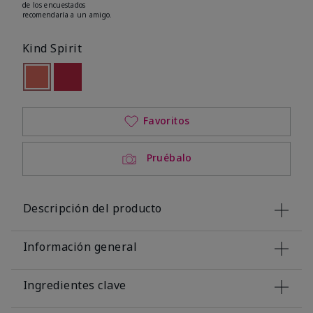
de los encuestados
recomendaría a un amigo.
Kind Spirit
seleccionado
Out of stock
Out of stock
Favoritos
Pruébalo
Descripción del producto
Información general
Ingredientes clave