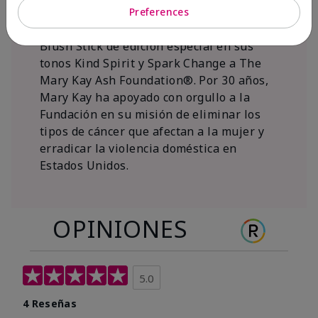
al 15 de noviembre de 2026, Mary Kay Inc.
Preferences
donará $1 de cada venta del Mary Kay®
Blush Stick de edición especial en sus
tonos Kind Spirit y Spark Change a The
Mary Kay Ash Foundation®. Por 30 años,
Mary Kay ha apoyado con orgullo a la
Fundación en su misión de eliminar los
tipos de cáncer que afectan a la mujer y
erradicar la violencia doméstica en
Estados Unidos.
OPINIONES
5.0
4 Reseñas