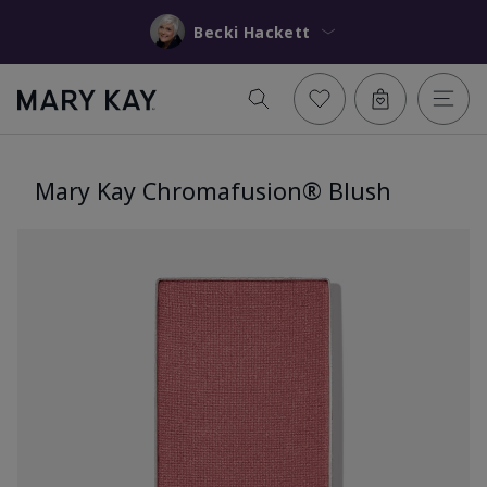
Becki Hackett
Mary Kay Chromafusion® Blush