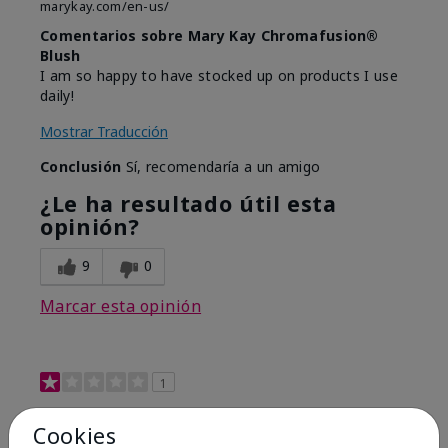
marykay.com/en-us/
Comentarios sobre Mary Kay Chromafusion®
Blush
I am so happy to have stocked up on products I use
daily!
Mostrar Traducción
Conclusión
Sí, recomendaría a un amigo
¿Le ha resultado útil esta
opinión?
9
0
Marcar esta opinión
1
Not a favorite
Cookies