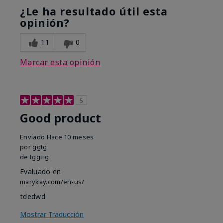
¿Le ha resultado útil esta
opinión?
11
0
Marcar esta opinión
5
Good product
Enviado
Hace 10 meses
por
ggtg
de
tggttg
Evaluado en
marykay.com/en-us/
tdedwd
Mostrar Traducción