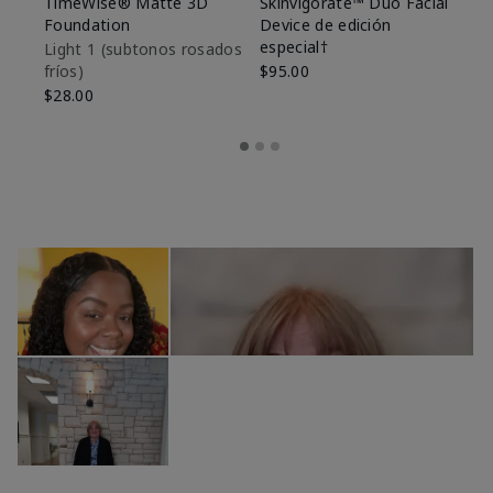
TimeWise® Matte 3D
Skinvigorate™ Duo Facial
T
Foundation
Device de edición
Fo
especial†
Light 1​ (subtonos rosados
Li
fríos)
$95.00
fr
$28.00
$2