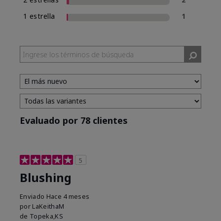
1 estrella
1
Evaluado por 78 clientes
5
Blushing
Enviado
Hace 4 meses
por
LaKeithaM
de
Topeka,KS