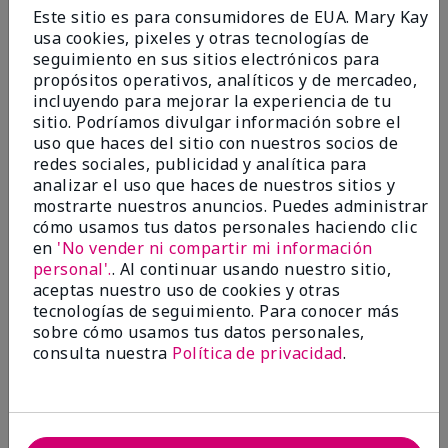
Enviado
Hace 9 meses
Este sitio es para consumidores de EUA. Mary Kay
por
Bette B.
usa cookies, pixeles y otras tecnologías de
de
Green Valley
seguimiento en sus sitios electrónicos para
Comprador verificado
propósitos operativos, analíticos y de mercadeo,
incluyendo para mejorar la experiencia de tu
Evaluado en
sitio. Podríamos divulgar información sobre el
marykay.com/en-us/
uso que haces del sitio con nuestros socios de
Comentarios sobre Mary Kay Chromafusion®
redes sociales, publicidad y analítica para
Blush
analizar el uso que haces de nuestros sitios y
The blush is hard to get used to - it goes on very
mostrarte nuestros anuncios. Puedes administrar
heavy and then needs to be softened. I think I will
cómo usamos tus datos personales haciendo clic
stick with my old brand for now.
en
'No vender ni compartir mi información
personal'.
. Al continuar usando nuestro sitio,
Mostrar Traducción
aceptas nuestro uso de cookies y otras
tecnologías de seguimiento. Para conocer más
Conclusión
No, no recomendaría a un amigo
sobre cómo usamos tus datos personales,
¿Le ha resultado útil esta
consulta nuestra
Política de privacidad
.
opinión?
16
5