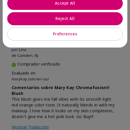
Marcar esta opinión
Accept All
Reject All
5
Beautiful
Preferences
Enviado
Hace 9 meses
por
Lina
de
Camden, NJ
Comprador verificado
Evaluado en
marykay.com/en-us/
Comentarios sobre Mary Kay Chromafusion®
Blush
This blush gives me fall vibes with its smooth light
red orange color tone. It naturally blends in with my
makeup. I love how it looks on my skin complexion,
doesn't give me a hot pink look. Go Buy!!!
Mostrar Traducción