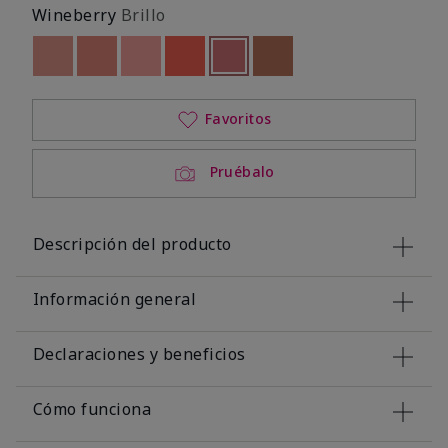
Wineberry
Brillo
Out of stock
Out of stock
Out of stock
Out of stock
seleccionado
Out of stock
Out of stock
Favoritos
Pruébalo
Descripción del producto
Información general
Declaraciones y beneficios
Cómo funciona