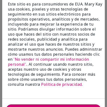
Enviado
Hace 9 meses
Este sitio es para consumidores de EUA. Mary Kay
por
Bette B.
usa cookies, pixeles y otras tecnologías de
de
Green Valley
seguimiento en sus sitios electrónicos para
Comprador verificado
propósitos operativos, analíticos y de mercadeo,
incluyendo para mejorar la experiencia de tu
Evaluado en
sitio. Podríamos divulgar información sobre el
marykay.com/en-us/
uso que haces del sitio con nuestros socios de
Comentarios sobre Mary Kay Chromafusion®
redes sociales, publicidad y analítica para
Blush
analizar el uso que haces de nuestros sitios y
The blush is hard to get used to - it goes on very
mostrarte nuestros anuncios. Puedes administrar
heavy and then needs to be softened. I think I will
cómo usamos tus datos personales haciendo clic
stick with my old brand for now.
en
'No vender ni compartir mi información
personal'.
. Al continuar usando nuestro sitio,
Mostrar Traducción
aceptas nuestro uso de cookies y otras
tecnologías de seguimiento. Para conocer más
Conclusión
No, no recomendaría a un amigo
sobre cómo usamos tus datos personales,
¿Le ha resultado útil esta
consulta nuestra
Política de privacidad
.
opinión?
16
5