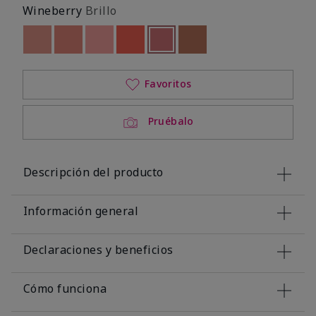
Wineberry
Brillo
Out of stock
Out of stock
Out of stock
Out of stock
seleccionado
Out of stock
Out of stock
Favoritos
Pruébalo
Descripción del producto
Información general
Declaraciones y beneficios
Cómo funciona