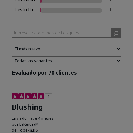
1 estrella
1
Evaluado por 78 clientes
5
Blushing
Enviado
Hace 4 meses
por
LaKeithaM
de
Topeka,KS