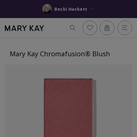
Becki Hackett
Mary Kay Chromafusion® Blush