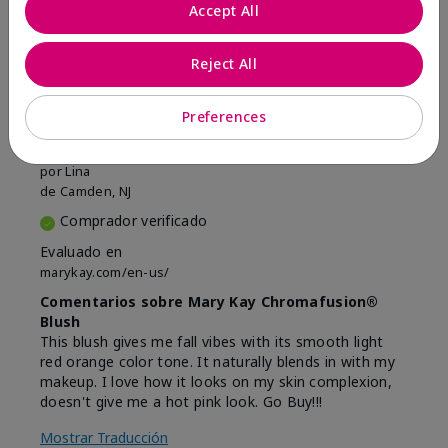
Marcar esta opinión
Accept All
Reject All
5
Beautiful
Preferences
Enviado
Hace 9 meses
por
Lina
de
Camden, NJ
Comprador verificado
Evaluado en
marykay.com/en-us/
Comentarios sobre Mary Kay Chromafusion®
Blush
This blush gives me fall vibes with its smooth light
red orange color tone. It naturally blends in with my
makeup. I love how it looks on my skin complexion,
doesn't give me a hot pink look. Go Buy!!!
Mostrar Traducción