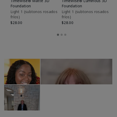
TimeWise® Matte 3D
TimeWise® Luminous 3D
Sk
Foundation
Foundation
De
es
Light 1​ (subtonos rosados
Light 1​ (subtonos rosados
fríos)
fríos)
$9
$28.00
$28.00