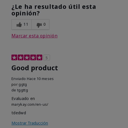
¿Le ha resultado útil esta
opinión?
11
0
Marcar esta opinión
5
Good product
Enviado
Hace 10 meses
por
ggtg
de
tggttg
Evaluado en
marykay.com/en-us/
tdedwd
Mostrar Traducción