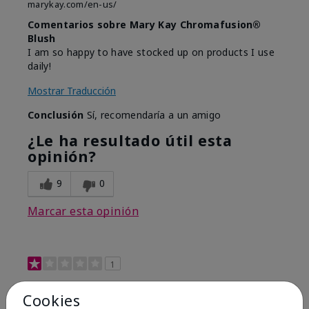
marykay.com/en-us/
Comentarios sobre Mary Kay Chromafusion®
Blush
I am so happy to have stocked up on products I use
daily!
Mostrar Traducción
Conclusión
Sí, recomendaría a un amigo
¿Le ha resultado útil esta
opinión?
9
0
Marcar esta opinión
1
Not a favorite
Cookies