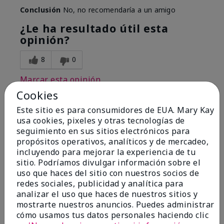
Conclusión
No, no recomendaría a un amigo
¿Le ha resultado útil esta
opinión?
8
0
Marcar esta opinión
Cookies
Este sitio es para consumidores de EUA. Mary Kay
1
usa cookies, pixeles y otras tecnologías de
seguimiento en sus sitios electrónicos para
I have used Marykay eyeliner
propósitos operativos, analíticos y de mercadeo,
since 1992. This new product
incluyendo para mejorar la experiencia de tu
go
sitio. Podríamos divulgar información sobre el
uso que haces del sitio con nuestros socios de
Enviado
Hace 3 meses
redes sociales, publicidad y analítica para
por
Jacqueline
analizar el uso que haces de nuestros sitios y
de
Supply
mostrarte nuestros anuncios. Puedes administrar
cómo usamos tus datos personales haciendo clic
Evaluado en