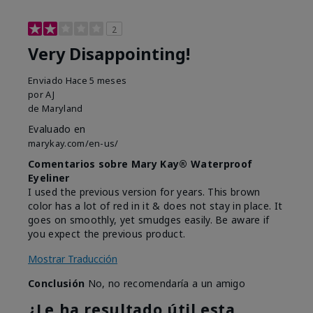
2
Very Disappointing!
Enviado
Hace 5 meses
por
AJ
de
Maryland
Evaluado en
marykay.com/en-us/
Comentarios sobre Mary Kay® Waterproof
Eyeliner
I used the previous version for years. This brown
color has a lot of red in it & does not stay in place. It
goes on smoothly, yet smudges easily. Be aware if
you expect the previous product.
Mostrar Traducción
Conclusión
No, no recomendaría a un amigo
¿Le ha resultado útil esta