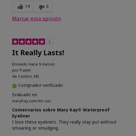
19
0
Marcar esta opinión
5
It Really Lasts!
Enviado
Hace 9 meses
por
PamH
de
Canton, MI
Comprador verificado
Evaluado en
marykay.com/en-us/
Comentarios sobre Mary Kay® Waterproof
Eyeliner
I love these eyeliners. They really stay put without
smearing or smudging.