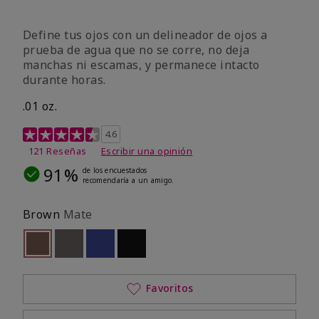
Define tus ojos con un delineador de ojos a
prueba de agua que no se corre, no deja
manchas ni escamas, y permanece intacto
durante horas.
.01 oz.
Calificación de clientes de 4,1 de 5
4.6
121 Reseñas
Escribir una opinión
91%
de los encuestados
recomendaría a un amigo.
Brown
Mate
seleccionado
Out of stock
Out of stock
Out of stock
Out of stock
Favoritos