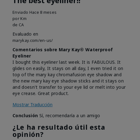
The best eyeliner!!
Enviado
Hace 8 meses
por
Km
de
CA
Evaluado en
marykay.com/en-us/
Comentarios sobre Mary Kay® Waterproof
Eyeliner
I bought this eyeliner last week. It is FABULOUS. It
glides on easily, It stays on all day, I even tried it on
top of the mary kay chromafusion eye shadow and
the new mary kay eye shadow sticks and it stays on
and doesn't transfer to your eye lid or melt into your
eye crease. Great product.
Mostrar Traducción
Conclusión
Sí, recomendaría a un amigo
¿Le ha resultado útil esta
opinión?