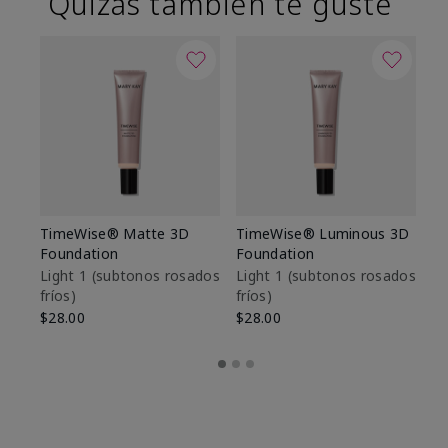
Quizás también te guste
TimeWise® Matte 3D
TimeWise® Luminous 3D
Sk
Foundation
Foundation
De
es
Light 1​ (subtonos rosados
Light 1​ (subtonos rosados
fríos)
fríos)
$9
$28.00
$28.00