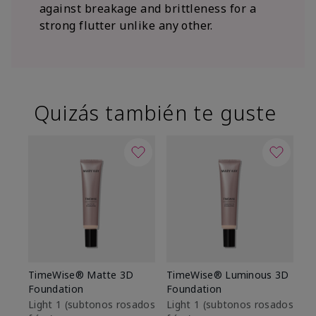
against breakage and brittleness for a
strong flutter unlike any other.
Quizás también te guste
TimeWise® Matte 3D
TimeWise® Luminous 3D
Sk
Foundation
Foundation
De
es
Light 1​ (subtonos rosados
Light 1​ (subtonos rosados