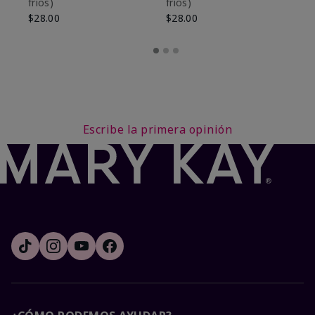
fríos)
fríos)
$9
$28.00
$28.00
Escribe la primera opinión