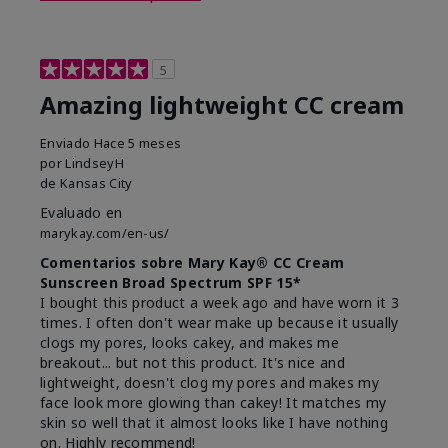
5
Amazing lightweight CC cream
Enviado
Hace 5 meses
por
LindseyH
de
Kansas City
Evaluado en
marykay.com/en-us/
Comentarios sobre Mary Kay® CC Cream
Sunscreen Broad Spectrum SPF 15*
I bought this product a week ago and have worn it 3
times. I often don't wear make up because it usually
clogs my pores, looks cakey, and makes me
breakout... but not this product. It's nice and
lightweight, doesn't clog my pores and makes my
face look more glowing than cakey! It matches my
skin so well that it almost looks like I have nothing
on. Highly recommend!