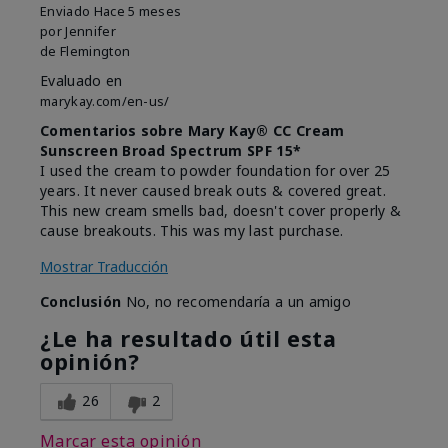
Enviado
Hace 5 meses
por
Jennifer
de
Flemington
Evaluado en
marykay.com/en-us/
Comentarios sobre Mary Kay® CC Cream
Sunscreen Broad Spectrum SPF 15*
I used the cream to powder foundation for over 25
years. It never caused break outs & covered great.
This new cream smells bad, doesn't cover properly &
cause breakouts. This was my last purchase.
Mostrar Traducción
Conclusión
No, no recomendaría a un amigo
¿Le ha resultado útil esta
opinión?
26
2
Marcar esta opinión