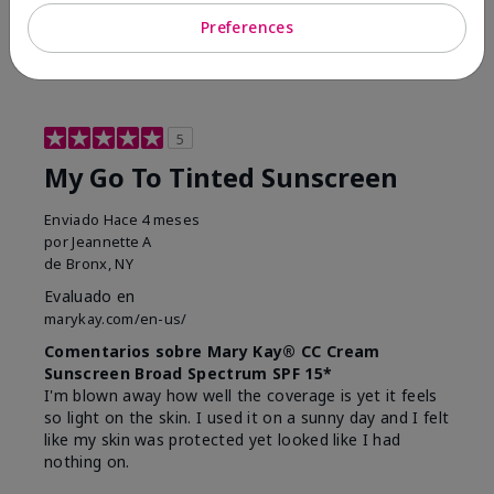
23
0
Preferences
Marcar esta opinión
5
My Go To Tinted Sunscreen
Enviado
Hace 4 meses
por
Jeannette A
de
Bronx, NY
Evaluado en
marykay.com/en-us/
Comentarios sobre Mary Kay® CC Cream
Sunscreen Broad Spectrum SPF 15*
I'm blown away how well the coverage is yet it feels
so light on the skin. I used it on a sunny day and I felt
like my skin was protected yet looked like I had
nothing on.