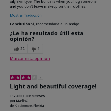
oily skin type. The bonus is when you hug someone
and you don't leave makeup on their clothes.
Mostrar Traducción
Conclusión
Sí, recomendaría a un amigo
¿Le ha resultado útil esta
opinión?
22
1
Marcar esta opinión
4
Light and beautiful coverage!
Enviado
Hace 4 meses
por
MarlinC
de
Kissimmee, Florida