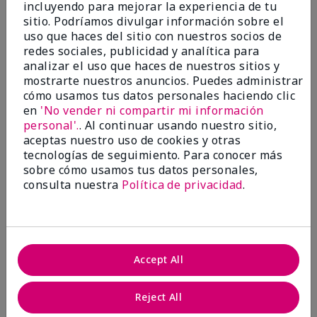
incluyendo para mejorar la experiencia de tu
Evaluado en
sitio. Podríamos divulgar información sobre el
marykay.com/en-us/
uso que haces del sitio con nuestros socios de
Comentarios sobre Mary Kay® CC Cream
redes sociales, publicidad y analítica para
Sunscreen Broad Spectrum SPF 15*
analizar el uso que haces de nuestros sitios y
I have been wearing the cc cream for 8 years now. I
mostrarte nuestros anuncios. Puedes administrar
absolutely love it. Its not cakey it's not heavy and it
cómo usamos tus datos personales haciendo clic
blends effortlessly. I get compliments all the time.
en
'No vender ni compartir mi información
10/10 I definitely recommend.
personal'.
. Al continuar usando nuestro sitio,
Mostrar Traducción
aceptas nuestro uso de cookies y otras
tecnologías de seguimiento. Para conocer más
sobre cómo usamos tus datos personales,
consulta nuestra
Política de privacidad
.
Walking in victory
Conclusión
Sí, recomendaría a un amigo
Accept All
¿Le ha resultado útil esta
opinión?
Reject All