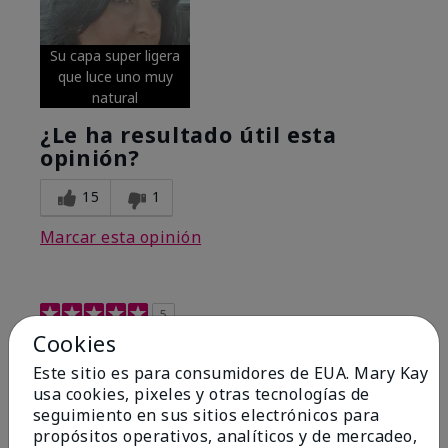
Su capa super ligera
que luce uno muy
natural
¿Le ha resultado útil esta
opinión?
15
1
Marcar esta opinión
5
Cookies
Excellent
Este sitio es para consumidores de EUA. Mary Kay
Enviado
Hace 4 meses
usa cookies, pixeles y otras tecnologías de
por
Coverly
seguimiento en sus sitios electrónicos para
de
Columbia Missouri
propósitos operativos, analíticos y de mercadeo,