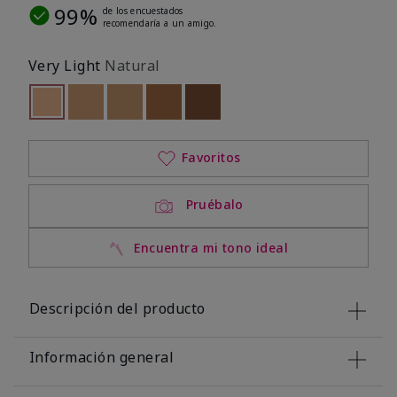
99%
de los encuestados
recomendaría a un amigo.
Very Light
Natural
seleccionado
Out of stock
Out of stock
Out of stock
Out of stock
Out of stock
Favoritos
Pruébalo
Encuentra mi tono ideal
Descripción del producto
Información general