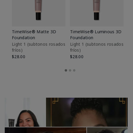
TimeWise® Matte 3D
TimeWise® Luminous 3D
Sk
Foundation
Foundation
De
es
Light 1​ (subtonos rosados
Light 1​ (subtonos rosados
fríos)
fríos)
$9
$28.00
$28.00