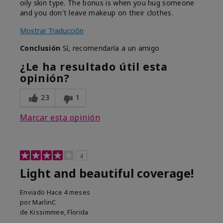
oily skin type. The bonus is when you hug someone
and you don't leave makeup on their clothes.
Mostrar Traducción
Conclusión
Sí, recomendaría a un amigo
¿Le ha resultado útil esta
opinión?
23
1
Marcar esta opinión
4
Light and beautiful coverage!
Enviado
Hace 4 meses
por
MarlinC
de
Kissimmee, Florida