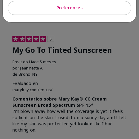
23
0
Preferences
Marcar esta opinión
5
My Go To Tinted Sunscreen
Enviado
Hace 5 meses
por
Jeannette A
de
Bronx, NY
Evaluado en
marykay.com/en-us/
Comentarios sobre Mary Kay® CC Cream
Sunscreen Broad Spectrum SPF 15*
I'm blown away how well the coverage is yet it feels
so light on the skin. I used it on a sunny day and I felt
like my skin was protected yet looked like I had
nothing on.