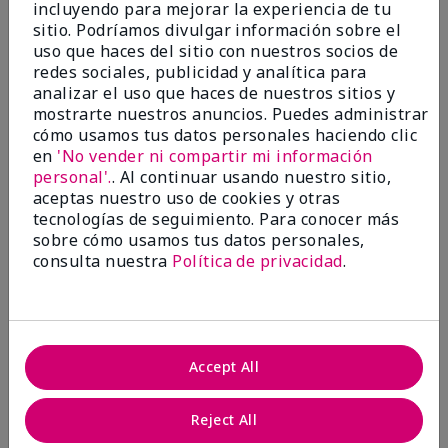
incluyendo para mejorar la experiencia de tu
Evaluado en
sitio. Podríamos divulgar información sobre el
marykay.com/en-us/
uso que haces del sitio con nuestros socios de
Comentarios sobre Mary Kay® CC Cream
redes sociales, publicidad y analítica para
Sunscreen Broad Spectrum SPF 15*
analizar el uso que haces de nuestros sitios y
I have been wearing the cc cream for 8 years now. I
mostrarte nuestros anuncios. Puedes administrar
absolutely love it. Its not cakey it's not heavy and it
cómo usamos tus datos personales haciendo clic
blends effortlessly. I get compliments all the time.
en
'No vender ni compartir mi información
10/10 I definitely recommend.
personal'.
. Al continuar usando nuestro sitio,
Mostrar Traducción
aceptas nuestro uso de cookies y otras
tecnologías de seguimiento. Para conocer más
sobre cómo usamos tus datos personales,
consulta nuestra
Política de privacidad
.
Walking in victory
Conclusión
Sí, recomendaría a un amigo
Accept All
¿Le ha resultado útil esta
opinión?
Reject All