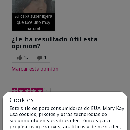
Su capa super ligera
que luce uno muy
natural
¿Le ha resultado útil esta
opinión?
15
1
Marcar esta opinión
5
Cookies
Excellent
Este sitio es para consumidores de EUA. Mary Kay
Enviado
Hace 4 meses
usa cookies, pixeles y otras tecnologías de
por
Coverly
seguimiento en sus sitios electrónicos para
de
Columbia Missouri
propósitos operativos, analíticos y de mercadeo,