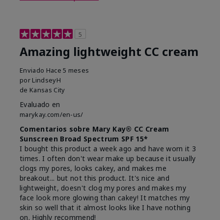
5
Amazing lightweight CC cream
Enviado
Hace 5 meses
por
LindseyH
de
Kansas City
Evaluado en
marykay.com/en-us/
Comentarios sobre Mary Kay® CC Cream
Sunscreen Broad Spectrum SPF 15*
I bought this product a week ago and have worn it 3
times. I often don't wear make up because it usually
clogs my pores, looks cakey, and makes me
breakout... but not this product. It's nice and
lightweight, doesn't clog my pores and makes my
face look more glowing than cakey! It matches my
skin so well that it almost looks like I have nothing
on. Highly recommend!