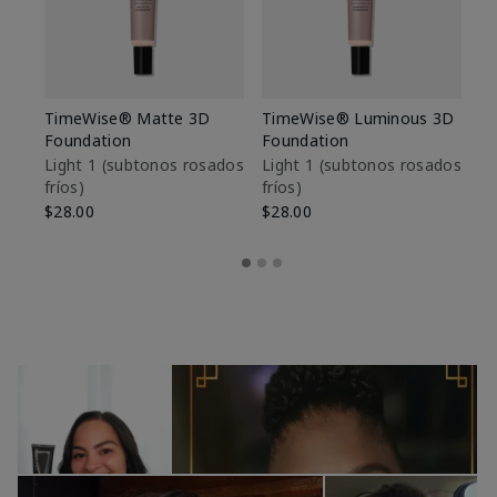
TimeWise® Matte 3D
TimeWise® Luminous 3D
Sk
Foundation
Foundation
De
es
Light 1​ (subtonos rosados
Light 1​ (subtonos rosados
fríos)
fríos)
$9
$28.00
$28.00