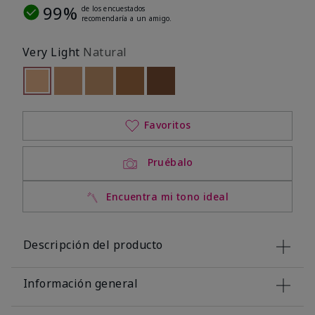
99%
de los encuestados
recomendaría a un amigo.
Very Light
Natural
seleccionado
Out of stock
Out of stock
Out of stock
Out of stock
Out of stock
Favoritos
Pruébalo
Encuentra mi tono ideal
Descripción del producto
Información general