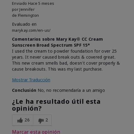
Enviado
Hace 5 meses
por
Jennifer
de
Flemington
Evaluado en
marykay.com/en-us/
Comentarios sobre Mary Kay® CC Cream
Sunscreen Broad Spectrum SPF 15*
I used the cream to powder foundation for over 25
years. It never caused break outs & covered great.
This new cream smells bad, doesn't cover properly &
cause breakouts. This was my last purchase.
Mostrar Traducción
Conclusión
No, no recomendaría a un amigo
¿Le ha resultado útil esta
opinión?
26
2
Marcar esta opinión