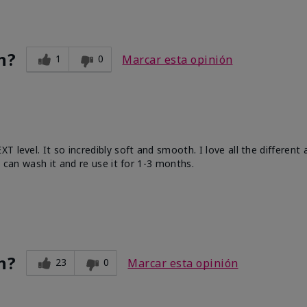
n?
1
0
Marcar esta opinión
 level. It so incredibly soft and smooth. I love all the different
u can wash it and re use it for 1-3 months.
n?
23
0
Marcar esta opinión