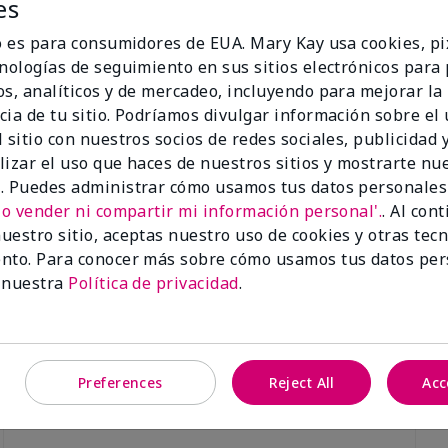
es
io es para consumidores de EUA. Mary Kay usa cookies, pi
cnologías de seguimiento en sus sitios electrónicos para
os, analíticos y de mercadeo, incluyendo para mejorar la
cia de tu sitio. Podríamos divulgar información sobre el
Luminous 3D Foundation
Skinvigorate™ Duo Facial Devic
 sitio con nuestros socios de redes sociales, publicidad y
especial†
btonos rosados fríos)
lizar el uso que haces de nuestros sitios y mostrarte nu
$95.00
. Puedes administrar cómo usamos tus datos personales
No vender ni compartir mi información personal'.
. Al con
uestro sitio, aceptas nuestro uso de cookies y otras tec
nto. Para conocer más sobre cómo usamos tus datos per
 nuestra
Política de privacidad
.
Preferences
Reject All
Acc