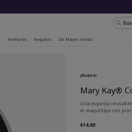
Bús
s
Hombres
Regalos
De Mayor Venta
Collapsed
Expanded
¡Nuevo!
Mary Kay® C
Una esponja reusable y
el maquillaje con pre
$14.00