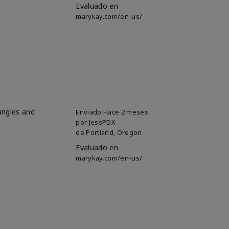
Evaluado en
marykay.com/en-us/
 angles and
Enviado
Hace 2 meses
por
JessPDX
de
Portland, Oregon
Evaluado en
marykay.com/en-us/