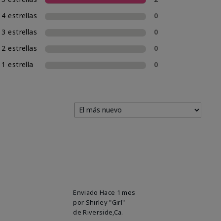
4 estrellas
0
3 estrellas
0
2 estrellas
0
1 estrella
0
Enviado
Hace 1 mes
por
Shirley "Girl"
de
Riverside,Ca.