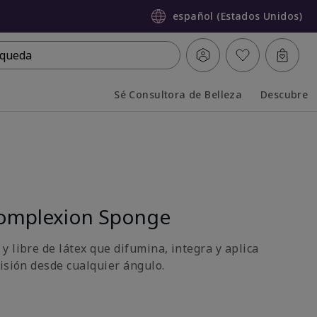
español (Estados Unidos)
queda
Sé Consultora de Belleza
Descubre
Collapsed
Expanded
omplexion Sponge
 libre de látex que difumina, integra y aplica
cisión desde cualquier ángulo.