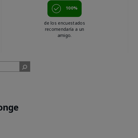
100%
de los encuestados
recomendaría a un
amigo.
onge