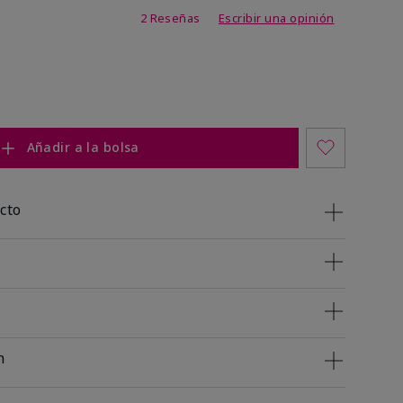
 de 5 de 5
2 Reseñas
Escribir una opinión
Añadir a la bolsa
cto
n