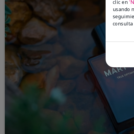
clic en
'
usando n
seguimie
consulta