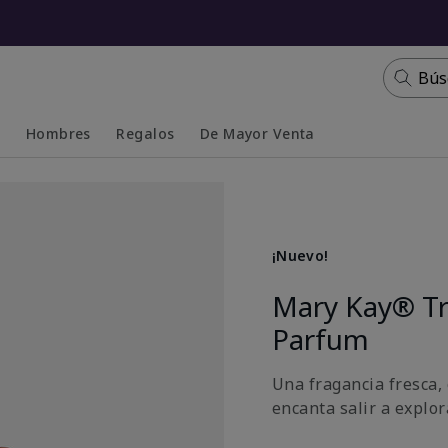
Bús
s
Hombres
Regalos
De Mayor Venta
Collapsed
Expanded
¡Nuevo!
Mary Kay® T
Parfum
Una fragancia fresca, 
encanta salir a explora