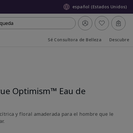
español (Estados Unidos)
queda
Sé Consultora de Belleza
Descubre
Collapsed
Expanded
rue Optimism™ Eau de
cítrica y floral amaderada para el hombre que le
r.