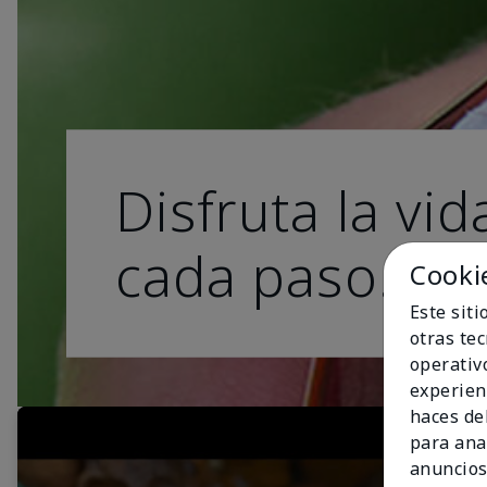
Disfruta la vid
cada paso.
Cooki
Este sit
otras te
operativ
experien
haces del
para ana
anuncios