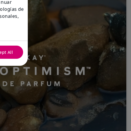
tinuar
nologías de
sonales,
ept All