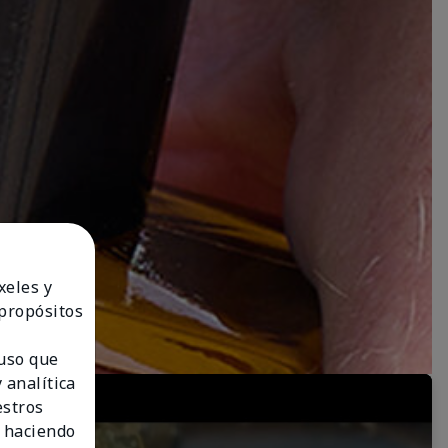
xeles y
 propósitos
 uso que
 analítica
estros
 haciendo