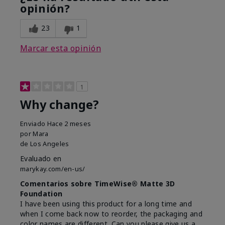
opinión?
23
1
Marcar esta opinión
1
Why change?
Enviado
Hace 2 meses
por
Mara
de
Los Angeles
Evaluado en
marykay.com/en-us/
Comentarios sobre TimeWise® Matte 3D
Foundation
I have been using this product for a long time and
when I come back now to reorder, the packaging and
color names are different. Can you please give us a