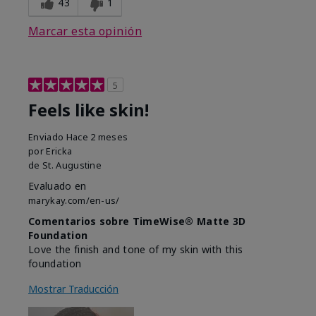
43
1
Marcar esta opinión
5
Feels like skin!
Enviado
Hace 2 meses
por
Ericka
de
St. Augustine
Evaluado en
marykay.com/en-us/
Comentarios sobre TimeWise® Matte 3D
Foundation
Love the finish and tone of my skin with this
foundation
Mostrar Traducción