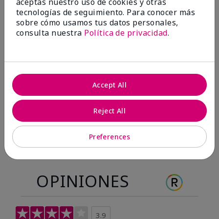
aceptas nuestro uso de cookies y otras
Antes & después
tecnologías de seguimiento. Para conocer más
sobre cómo usamos tus datos personales,
consulta nuestra
Política de privacidad
.
Antes
Después
Antes
Después
Accept All
Reject All
Preferences
OPINIONES
3.9