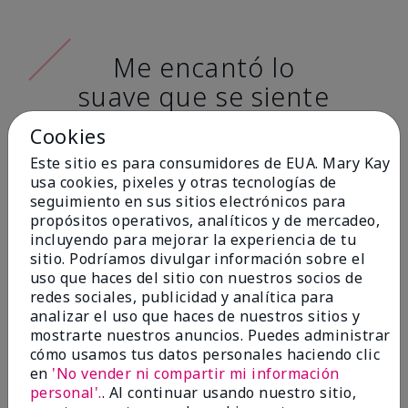
Me encantó lo
suave que se siente
al aplicarla. Tiene
Cookies
un acabado mate
Este sitio es para consumidores de EUA. Mary Kay
muy bonito y no se
usa cookies, pixeles y otras tecnologías de
seguimiento en sus sitios electrónicos para
siente pastosa en la
propósitos operativos, analíticos y de mercadeo,
piel. (tono de piel:
incluyendo para mejorar la experiencia de tu
sitio. Podríamos divulgar información sobre el
claro)
uso que haces del sitio con nuestros socios de
redes sociales, publicidad y analítica para
Ailime A., Tampa, Fla.
analizar el uso que haces de nuestros sitios y
mostrarte nuestros anuncios. Puedes administrar
cómo usamos tus datos personales haciendo clic
en
'No vender ni compartir mi información
personal'.
. Al continuar usando nuestro sitio,