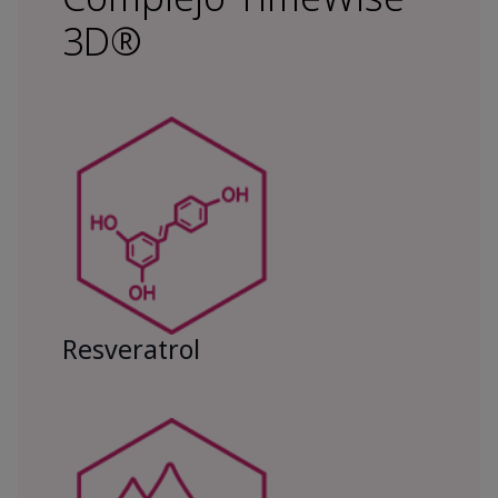
3D®
Resveratrol