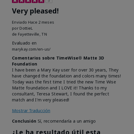
5
Very pleased!
Enviado
Hace 2 meses
por
DottieL
de
Fayetteville, TN
Evaluado en
marykay.com/en-us/
Comentarios sobre TimeWise® Matte 3D
Foundation
I have been a Mary Kay user for over 30 years, They
have changed the foundation and colors many times!
Today was the first time I tried the new Time Wise
Matte foundation and I LOVE it! Thanks to my
consultant, Teresa Stewart, I found the perfect
match and I'm very pleased!
Mostrar Traducción
Conclusión
Sí, recomendaría a un amigo
¿Le ha resultado útil esta