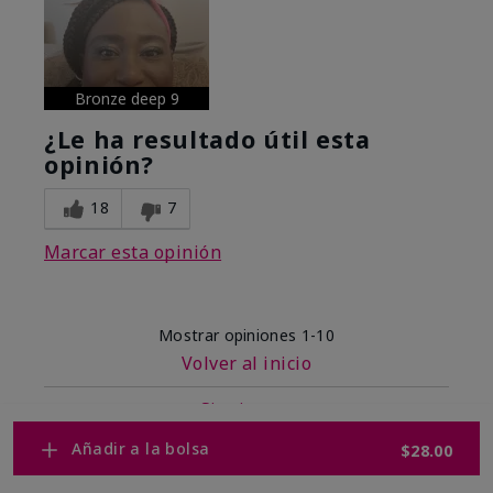
Bronze deep 9
¿Le ha resultado útil esta
opinión?
18
7
Marcar esta opinión
Mostrar opiniones
1-10
Volver al inicio
Siguiente
»
Añadir a la bolsa
$28.00