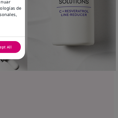
tinuar
nologías de
sonales,
ept All