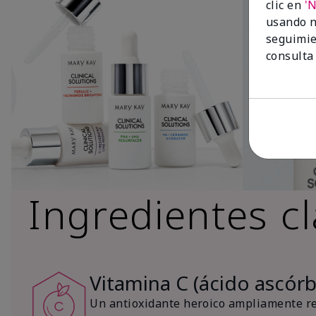
clic en
'
usando n
seguimie
consulta
Ingredientes c
Vitamina C (ácido ascórb
Un antioxidante heroico ampliamente re