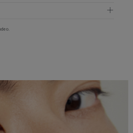
udeo.