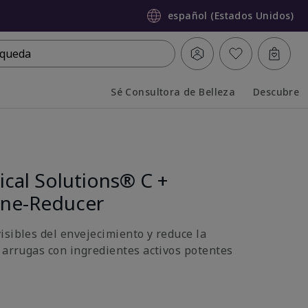
español (Estados Unidos)
queda
Sé Consultora de Belleza
Descubre
Collapsed
Expanded
ical Solutions® C +
Line-Reducer
isibles del envejecimiento y reduce la
y arrugas con ingredientes activos potentes