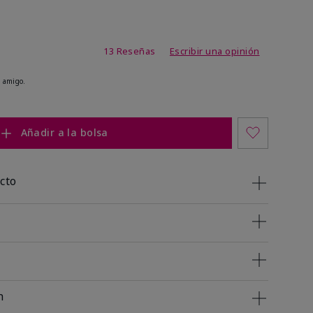
de 4,2 de 5
13 Reseñas
Escribir una opinión
 amigo.
Añadir a la bolsa
cto
n