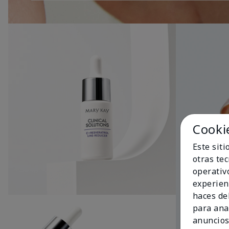
Cooki
Este sit
otras te
operativ
experien
haces del
para ana
anuncios