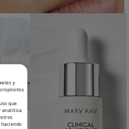
xeles y
 propósitos
 uso que
 analítica
estros
 haciendo