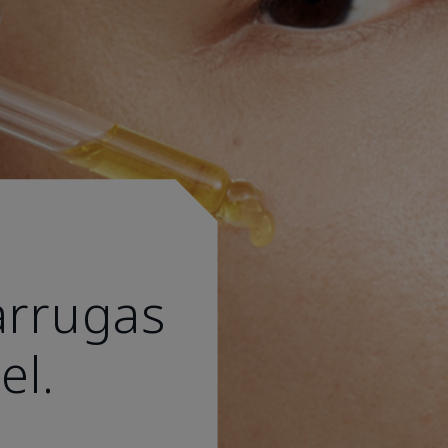
arrugas
el.