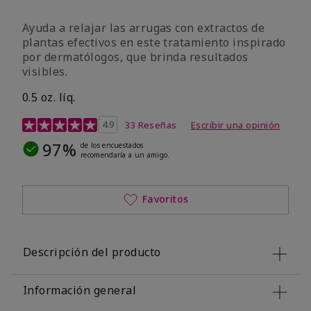
Ayuda a relajar las arrugas con extractos de
plantas efectivos en este tratamiento inspirado
por dermatólogos, que brinda resultados
visibles.
0.5 oz. líq.
Calificación de clientes de 4,9 de 5
4.9
33 Reseñas
Escribir una opinión
97%
de los encuestados
recomendaría a un amigo.
Favoritos
Descripción del producto
Información general