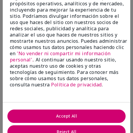
propósitos operativos, analíticos y de mercadeo,
¿Le ha resultado útil esta
incluyendo para mejorar la experiencia de tu
opinión?
sitio. Podríamos divulgar información sobre el
uso que haces del sitio con nuestros socios de
22
1
redes sociales, publicidad y analítica para
analizar el uso que haces de nuestros sitios y
Marcar esta opinión
mostrarte nuestros anuncios. Puedes administrar
cómo usamos tus datos personales haciendo clic
en
'No vender ni compartir mi información
personal'.
. Al continuar usando nuestro sitio,
5
aceptas nuestro uso de cookies y otras
Awesome
tecnologías de seguimiento. Para conocer más
sobre cómo usamos tus datos personales,
Enviado
Hace 10 meses
consulta nuestra
Política de privacidad
.
por
Judy
de
Evansville IN
Comprador verificado
Evaluado en
Accept All
marykay.com/en-us/
Comentarios sobre Mary Kay Clinical Solutions®
Reject All
Dynamic Wrinkle Limiter™