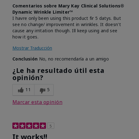
Comentarios sobre Mary Kay Clinical Solutions®
Dynamic Wrinkle Limiter™
I havre only been using this product fir 5 datys. But
see no change/ improvement in wrinkles. It doesn't
cause any irritation though. Ill keep using and see
how it goes.
Mostrar Traducción
Conclusión
No, no recomendaría a un amigo
¿Le ha resultado útil esta
opinión?
11
5
Marcar esta opinión
5
It works!!