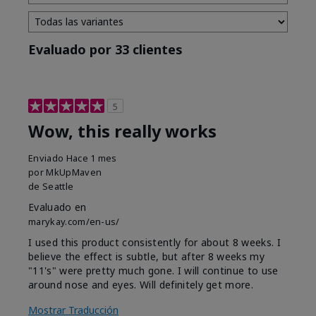
Evaluado por 33 clientes
5
Wow, this really works
Enviado
Hace 1 mes
por
MkUpMaven
de
Seattle
Evaluado en
marykay.com/en-us/
I used this product consistently for about 8 weeks. I
believe the effect is subtle, but after 8 weeks my
"11's" were pretty much gone. I will continue to use
around nose and eyes. Will definitely get more.
Mostrar Traducción