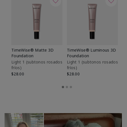
TimeWise® Matte 3D
TimeWise® Luminous 3D
Sk
Foundation
Foundation
De
es
Light 1​ (subtonos rosados
Light 1​ (subtonos rosados
fríos)
fríos)
$9
$28.00
$28.00