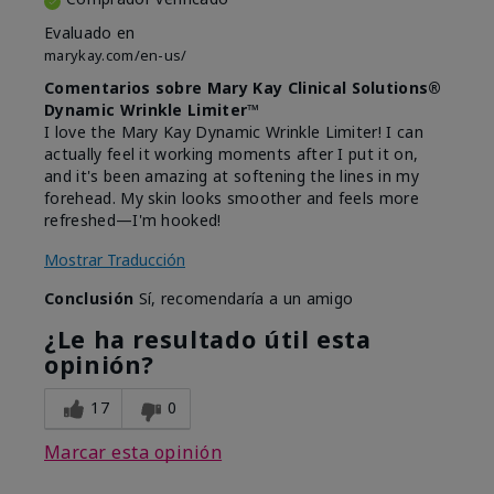
Evaluado en
marykay.com/en-us/
Comentarios sobre Mary Kay Clinical Solutions®
Dynamic Wrinkle Limiter™
I love the Mary Kay Dynamic Wrinkle Limiter! I can
actually feel it working moments after I put it on,
and it's been amazing at softening the lines in my
forehead. My skin looks smoother and feels more
refreshed—I'm hooked!
Mostrar Traducción
Conclusión
Sí, recomendaría a un amigo
¿Le ha resultado útil esta
opinión?
17
0
Marcar esta opinión