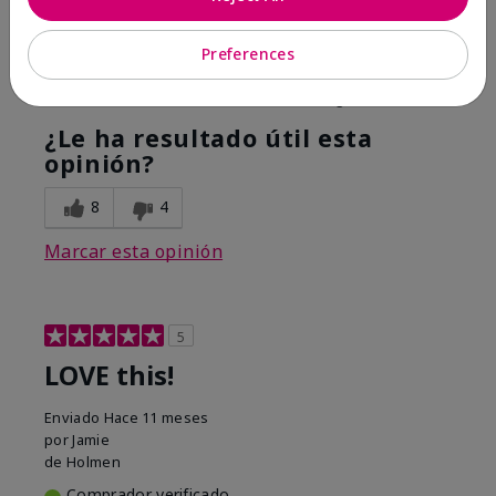
Hope it helps
Preferences
Mostrar Traducción
Conclusión
Sí, recomendaría a un amigo
¿Le ha resultado útil esta
opinión?
8
4
Marcar esta opinión
5
LOVE this!
Enviado
Hace 11 meses
por
Jamie
de
Holmen
Comprador verificado