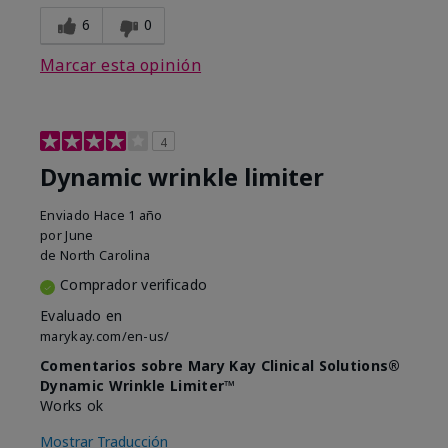
6
0
Marcar esta opinión
4
Dynamic wrinkle limiter
Enviado
Hace 1 año
por
June
de
North Carolina
Comprador verificado
Evaluado en
marykay.com/en-us/
Comentarios sobre Mary Kay Clinical Solutions®
Dynamic Wrinkle Limiter™
Works ok
Mostrar Traducción