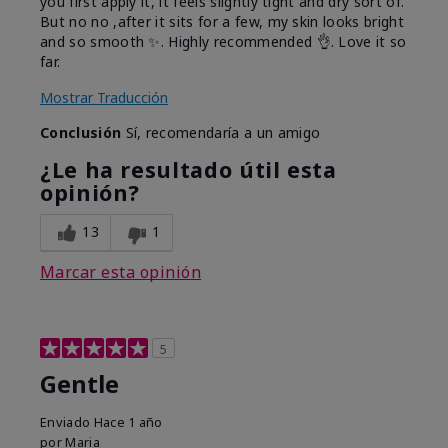
you first apply it, it feels slightly tight and dry sort of.
But no no ,after it sits for a few, my skin looks bright
and so smooth ✨️. Highly recommended 👌. Love it so
far.
Mostrar Traducción
Conclusión
Sí, recomendaría a un amigo
¿Le ha resultado útil esta
opinión?
13
1
Marcar esta opinión
5
Gentle
Enviado
Hace 1 año
por
Maria