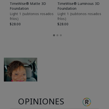
TimeWise® Matte 3D
TimeWise® Luminous 3D
Sk
Foundation
Foundation
De
es
Light 1​ (subtonos rosados
Light 1​ (subtonos rosados
fríos)
fríos)
$9
$28.00
$28.00
OPINIONES