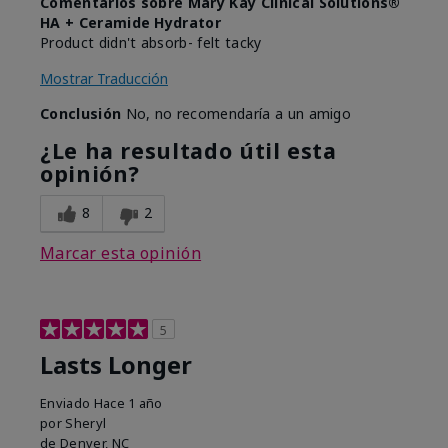
Comentarios sobre Mary Kay Clinical Solutions®
HA + Ceramide Hydrator
Product didn't absorb- felt tacky
Mostrar Traducción
Conclusión
No, no recomendaría a un amigo
¿Le ha resultado útil esta
opinión?
8
2
Marcar esta opinión
5
Lasts Longer
Enviado
Hace 1 año
por
Sheryl
de
Denver, NC