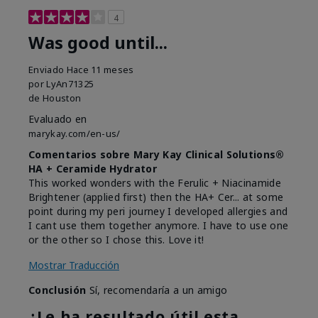
4
Was good until...
Enviado
Hace 11 meses
por
LyAn71325
de
Houston
Evaluado en
marykay.com/en-us/
Comentarios sobre Mary Kay Clinical Solutions®
HA + Ceramide Hydrator
This worked wonders with the Ferulic + Niacinamide
Brightener (applied first) then the HA+ Cer... at some
point during my peri journey I developed allergies and
I cant use them together anymore. I have to use one
or the other so I chose this. Love it!
Mostrar Traducción
Conclusión
Sí, recomendaría a un amigo
¿Le ha resultado útil esta