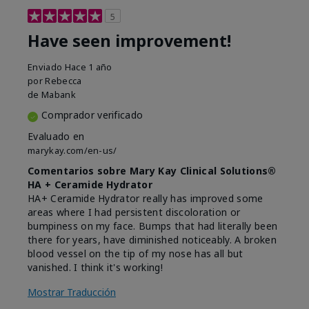
5
Have seen improvement!
Enviado
Hace 1 año
por
Rebecca
de
Mabank
Comprador verificado
Evaluado en
marykay.com/en-us/
Comentarios sobre Mary Kay Clinical Solutions®
HA + Ceramide Hydrator
HA+ Ceramide Hydrator really has improved some
areas where I had persistent discoloration or
bumpiness on my face. Bumps that had literally been
there for years, have diminished noticeably. A broken
blood vessel on the tip of my nose has all but
vanished. I think it's working!
Mostrar Traducción