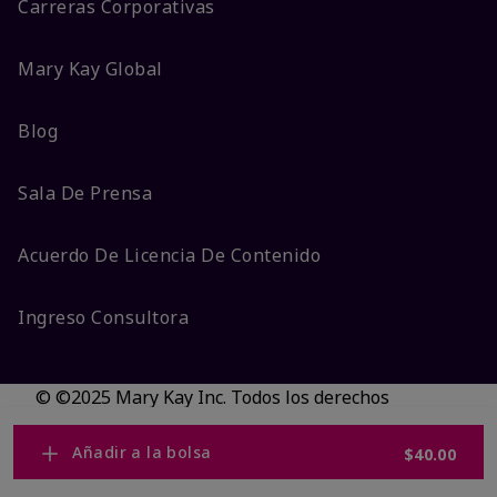
Carreras Corporativas
Mary Kay Global
Blog
Sala De Prensa
Acuerdo De Licencia De Contenido
Ingreso Consultora
© ©2025 Mary Kay Inc. Todos los derechos
reservados.
No vender/Preferencias de cookies
Añadir a la bolsa
$40.00
Código DSA/Queja al Código
Términos
Privacidad
Transparencia en CA
Accesibilidad
Cambiar país