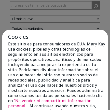
Cookies
Evaluado por 13 clientes
Este sitio es para consumidores de EUA. Mary Kay
usa cookies, pixeles y otras tecnologías de
seguimiento en sus sitios electrónicos para
5
propósitos operativos, analíticos y de mercadeo,
incluyendo para mejorar la experiencia de tu
Yeh! I really works
sitio. Podríamos divulgar información sobre el
uso que haces del sitio con nuestros socios de
Enviado
Hace 4 meses
redes sociales, publicidad y analítica para
por
Char
analizar el uso que haces de nuestros sitios y
de
Detroit, Mi
mostrarte nuestros anuncios. Puedes administrar
Evaluado en
cómo usamos tus datos personales haciendo clic
marykay.com/en-us/
en
'No vender ni compartir mi información
I ski all winter and since adding this to my progam
personal'.
. Al continuar usando nuestro sitio,