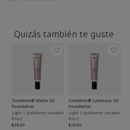
Quizás también te guste
TimeWise® Matte 3D
TimeWise® Luminous 3D
Sk
Foundation
Foundation
De
es
Light 1​ (subtonos rosados
Light 1​ (subtonos rosados
fríos)
fríos)
$9
$28.00
$28.00