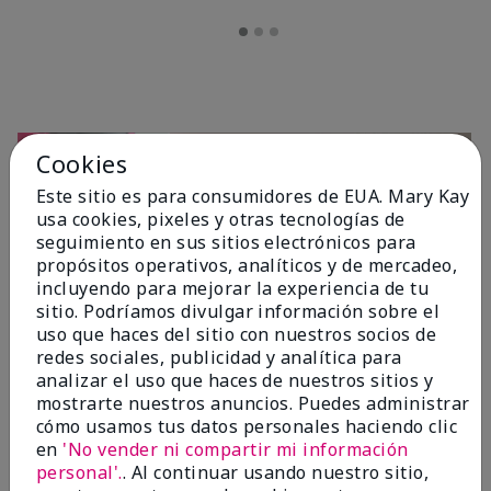
Cookies
Este sitio es para consumidores de EUA. Mary Kay
usa cookies, pixeles y otras tecnologías de
seguimiento en sus sitios electrónicos para
propósitos operativos, analíticos y de mercadeo,
incluyendo para mejorar la experiencia de tu
sitio. Podríamos divulgar información sobre el
OPINIONES
uso que haces del sitio con nuestros socios de
redes sociales, publicidad y analítica para
analizar el uso que haces de nuestros sitios y
mostrarte nuestros anuncios. Puedes administrar
4.7
cómo usamos tus datos personales haciendo clic
10 Reseñas
en
'No vender ni compartir mi información
personal'.
. Al continuar usando nuestro sitio,
Escribir Una Opinión