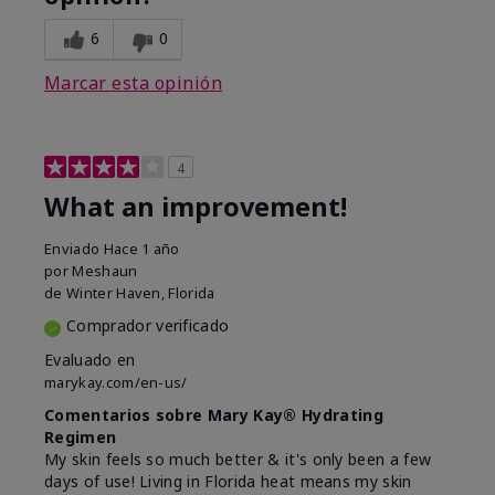
6
0
Marcar esta opinión
4
What an improvement!
Enviado
Hace 1 año
por
Meshaun
de
Winter Haven, Florida
Comprador verificado
Evaluado en
marykay.com/en-us/
Comentarios sobre Mary Kay® Hydrating
Regimen
My skin feels so much better & it's only been a few
days of use! Living in Florida heat means my skin