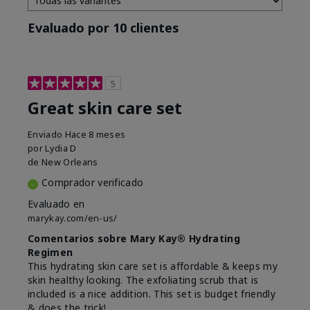
Evaluado por 10 clientes
5
Great skin care set
Enviado
Hace 8 meses
por
Lydia D
de
New Orleans
Comprador verificado
Evaluado en
marykay.com/en-us/
Comentarios sobre Mary Kay® Hydrating
Regimen
This hydrating skin care set is affordable & keeps my
skin healthy looking. The exfoliating scrub that is
included is a nice addition. This set is budget friendly
& does the trick!