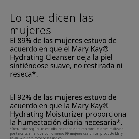
Lo que dicen las
mujeres
El 89% de las mujeres estuvo de
acuerdo en que el Mary Kay®
Hydrating Cleanser deja la piel
sintiéndose suave, no restirada ni
reseca*.
El 92% de las mujeres estuvo de
acuerdo en que la Mary Kay®
Hydrating Moisturizer proporciona
la humectación diaria necesaria*.
*Resultados según un estudio independiente con consumidores realizado
por terceros en el que por lo menos 99 mujeres usaron un producto Mary
Kay® Skin Care como se les indicó.