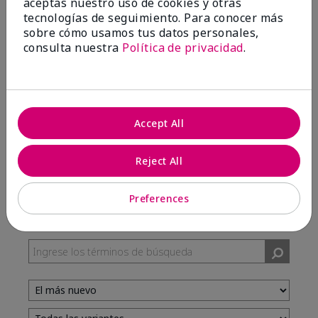
aceptas nuestro uso de cookies y otras
tecnologías de seguimiento. Para conocer más
sobre cómo usamos tus datos personales,
100%
consulta nuestra
Política de privacidad
.
de los encuestados recomendaría a un amigo.
5 estrellas
7
Accept All
4 estrellas
3
3 estrellas
0
Reject All
2 estrellas
0
1 estrella
0
Preferences