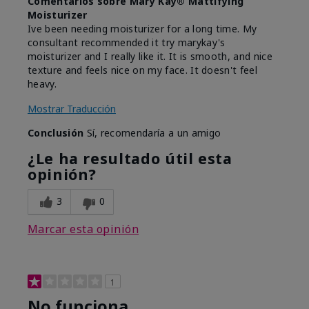
Comentarios sobre Mary Kay® Mattifying
Moisturizer
Ive been needing moisturizer for a long time. My
consultant recommended it try marykay's
moisturizer and I really like it. It is smooth, and nice
texture and feels nice on my face. It doesn't feel
heavy.
Mostrar Traducción
Conclusión
Sí, recomendaría a un amigo
¿Le ha resultado útil esta
opinión?
3
0
Marcar esta opinión
1
No funciona