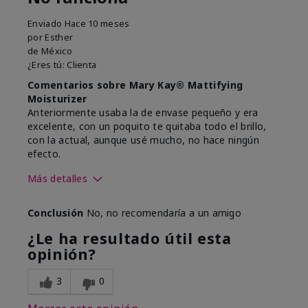
Enviado
Hace 10 meses
por
Esther
de
México
¿Eres tú:
Clienta
Comentarios sobre Mary Kay® Mattifying
Moisturizer
Anteriormente usaba la de envase pequeño y era
excelente, con un poquito te quitaba todo el brillo,
con la actual, aunque usé mucho, no hace ningún
efecto.
Más detalles
Tipo de piel
Grasa
Conclusión
No, no recomendaría a un amigo
¿Qué te llevó a probar este
Piel brillosa
producto?
¿Le ha resultado útil esta
¿Cuál fue tu experiencia de uso
Ningún efecto
opinión?
general con este producto?
3
0