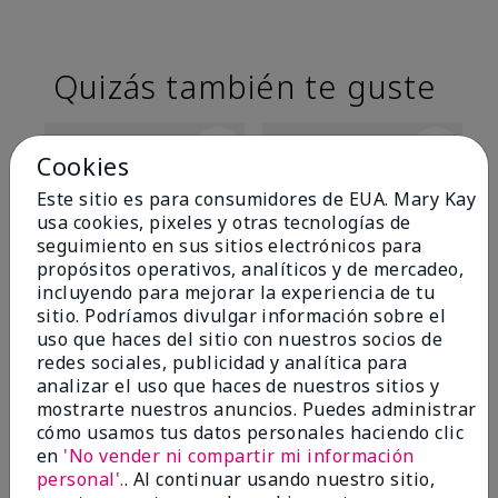
Quizás también te guste
Cookies
Este sitio es para consumidores de EUA. Mary Kay
usa cookies, pixeles y otras tecnologías de
seguimiento en sus sitios electrónicos para
propósitos operativos, analíticos y de mercadeo,
incluyendo para mejorar la experiencia de tu
sitio. Podríamos divulgar información sobre el
uso que haces del sitio con nuestros socios de
TimeWise® Matte 3D
TimeWise® Luminous 3D
Sk
redes sociales, publicidad y analítica para
Foundation
Foundation
De
analizar el uso que haces de nuestros sitios y
es
Light 1​ (subtonos rosados
Light 1​ (subtonos rosados
mostrarte nuestros anuncios. Puedes administrar
fríos)
fríos)
$9
cómo usamos tus datos personales haciendo clic
$28.00
$28.00
en
'No vender ni compartir mi información
personal'.
. Al continuar usando nuestro sitio,