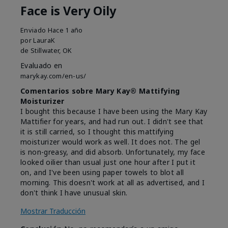
Face is Very Oily
Enviado
Hace 1 año
por
LauraK
de
Stillwater, OK
Evaluado en
marykay.com/en-us/
Comentarios sobre Mary Kay® Mattifying
Moisturizer
I bought this because I have been using the Mary Kay
Mattifier for years, and had run out. I didn't see that
it is still carried, so I thought this mattifying
moisturizer would work as well. It does not. The gel
is non-greasy, and did absorb. Unfortunately, my face
looked oilier than usual just one hour after I put it
on, and I've been using paper towels to blot all
morning. This doesn't work at all as advertised, and I
don't think I have unusual skin.
Mostrar Traducción