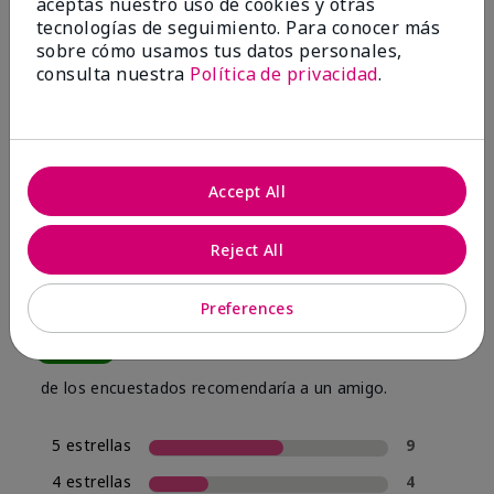
aceptas nuestro uso de cookies y otras
tecnologías de seguimiento. Para conocer más
sobre cómo usamos tus datos personales,
consulta nuestra
Política de privacidad
.
OPINIONES
Accept All
4.0
16 Reseñas
Reject All
Escribir Una Opinión
Preferences
80%
de los encuestados recomendaría a un amigo.
5 estrellas
9
4 estrellas
4