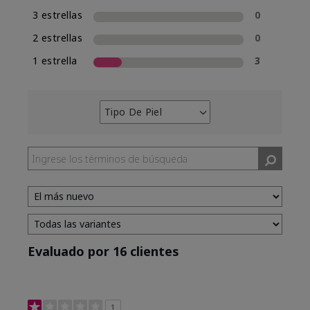
3 estrellas
0
2 estrellas
0
1 estrella
3
Tipo De Piel
Filtrar
reseñas
por
Tipo
de
piel
Evaluado por 16 clientes
1