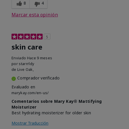
8
4
Marcar esta opinión
5
skin care
Enviado
Hace 9 meses
por
starrrldy
de
Live Oak,
Comprador verificado
Evaluado en
marykay.com/en-us/
Comentarios sobre Mary Kay® Mattifying
Moisturizer
Best hydrating moisterizer for older skin
Mostrar Traducción