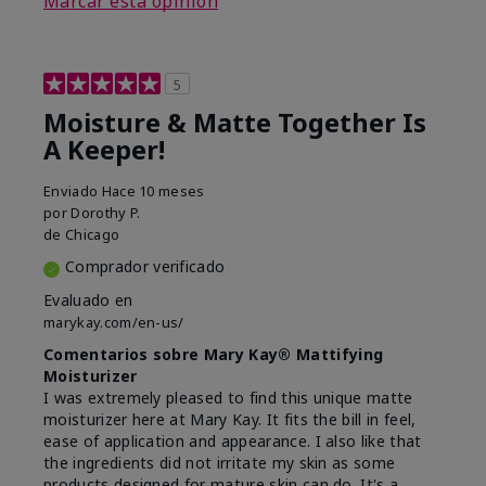
Marcar esta opinión
5
Moisture & Matte Together Is
A Keeper!
Enviado
Hace 10 meses
por
Dorothy P.
de
Chicago
Comprador verificado
Evaluado en
marykay.com/en-us/
Comentarios sobre Mary Kay® Mattifying
Moisturizer
I was extremely pleased to find this unique matte
moisturizer here at Mary Kay. It fits the bill in feel,
ease of application and appearance. I also like that
the ingredients did not irritate my skin as some
products designed for mature skin can do. It's a