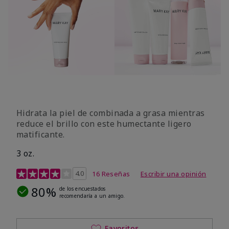
Hidrata la piel de combinada a grasa mientras
reduce el brillo con este humectante ligero
matificante.
3 oz.
Calificación de clientes de 4,3 de 5
4.0
16 Reseñas
Escribir una opinión
80%
de los encuestados
recomendaría a un amigo.
Favoritos