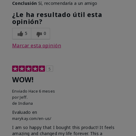
Conclusión
Sí, recomendaría a un amigo
¿Le ha resultado útil esta
opinión?
5
0
Marcar esta opinión
5
WOW!
Enviado
Hace 6 meses
por
Jeff.
de
Indiana
Evaluado en
marykay.com/en-us/
I am so happy that I bought this product! It feels
amazing and changed my life forever. This a