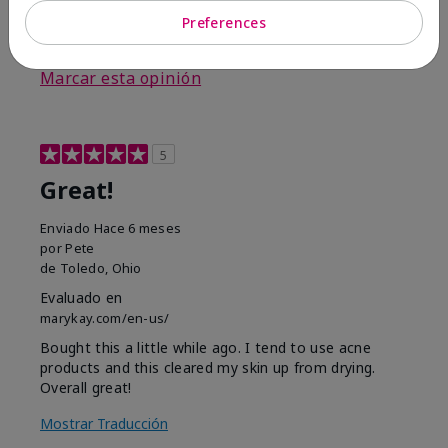
Preferences
3
0
Marcar esta opinión
5
Great!
Enviado
Hace 6 meses
por
Pete
de
Toledo, Ohio
Evaluado en
marykay.com/en-us/
Bought this a little while ago. I tend to use acne
products and this cleared my skin up from drying.
Overall great!
Mostrar Traducción