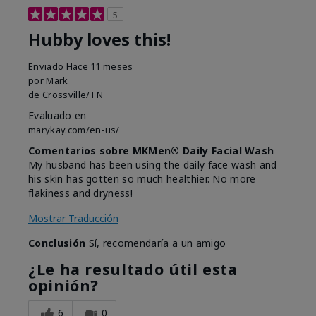
5
Hubby loves this!
Enviado
Hace 11 meses
por
Mark
de
Crossville/TN
Evaluado en
marykay.com/en-us/
Comentarios sobre MKMen® Daily Facial Wash
My husband has been using the daily face wash and
his skin has gotten so much healthier. No more
flakiness and dryness!
Mostrar Traducción
Conclusión
Sí, recomendaría a un amigo
¿Le ha resultado útil esta
opinión?
6
0