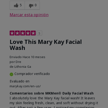
5
0
Marcar esta opinión
5
Love This Mary Kay Facial
Wash
Enviado
Hace 10 meses
por
Dre
de
Lithonia Ga
Comprador verificado
Evaluado en
marykay.com/en-us/
Comentarios sobre MKMen® Daily Facial Wash
I absolutely love the Mary Kay facial wash! It leaves
my skin feeling fresh, clean, and soft without drying it
out. After just a few uses, I noticed my complexion