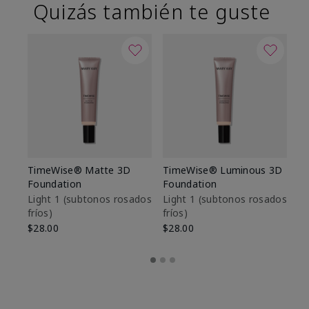
Quizás también te guste
TimeWise® Matte 3D
TimeWise® Luminous 3D
Sk
Foundation
Foundation
De
es
Light 1​ (subtonos rosados
Light 1​ (subtonos rosados
fríos)
fríos)
$9
$28.00
$28.00