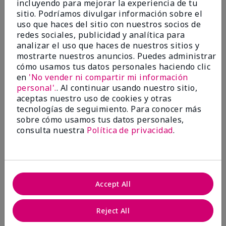
incluyendo para mejorar la experiencia de tu
5
sitio. Podríamos divulgar información sobre el
Satisfied
uso que haces del sitio con nuestros socios de
redes sociales, publicidad y analítica para
Enviado
Hace 3 meses
analizar el uso que haces de nuestros sitios y
por
Keyrone
mostrarte nuestros anuncios. Puedes administrar
de
LaBelle, FL
cómo usamos tus datos personales haciendo clic
Evaluado en
en
'No vender ni compartir mi información
marykay.com/en-us/
personal'.
. Al continuar usando nuestro sitio,
aceptas nuestro uso de cookies y otras
Since using MK products, my skin hasn't been as oily.
tecnologías de seguimiento. Para conocer más
I've received compliments that my complexion has
sobre cómo usamos tus datos personales,
improved, and most of all, my skin doesn't feel dry or
irritated after use. Moisturizers are usually hard to
consulta nuestra
Política de privacidad
.
come by, but this one is lightweight and not
overbearing or oily. Thank you so much, Mrs. Gaenelle
Tyre, for introducing me to these products!
Mostrar Traducción
Accept All
Conclusión
Sí, recomendaría a un amigo
Reject All
¿Le ha resultado útil esta
opinión?