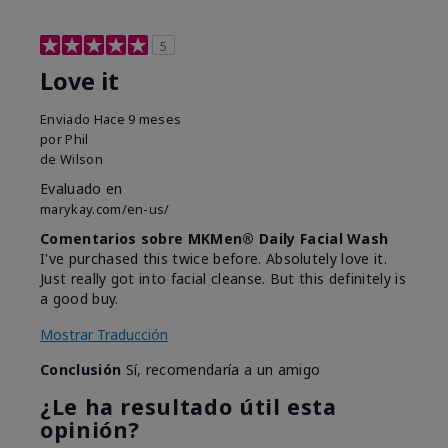
5
Love it
Enviado
Hace 9 meses
por
Phil
de
Wilson
Evaluado en
marykay.com/en-us/
Comentarios sobre MKMen® Daily Facial Wash
I've purchased this twice before. Absolutely love it.
Just really got into facial cleanse. But this definitely is
a good buy.
Mostrar Traducción
Conclusión
Sí, recomendaría a un amigo
¿Le ha resultado útil esta
opinión?