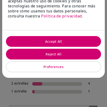
aceptas nuestro uso de cookies y otras
tecnologías de seguimiento. Para conocer más
sobre cómo usamos tus datos personales,
4.0
consulta nuestra
Política de privacidad
.
20 Reseñas
Escribir Una Opinión
Accept All
70%
de los encuestados recomendaría a un amigo.
Reject All
5 estrellas
12
Preferences
4 estrellas
1
3 estrellas
2
2 estrellas
4
1 estrella
1