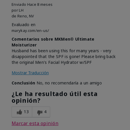
Enviado
Hace 8 meses
por
LH
de
Reno, NV
Evaluado en
marykay.com/en-us/
Comentarios sobre MKMen® Ultimate
Moisturizer
Husband has been using this for many years - very
disappointed that the SPF is gone! Please bring back
the original Men's Facial Hydrator w/SPF
Mostrar Traducción
Conclusión
No, no recomendaría a un amigo
¿Le ha resultado útil esta
opinión?
13
4
Marcar esta opinión