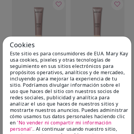
Cookies
Este sitio es para consumidores de EUA. Mary Kay
TimeWise® Matte 3D
TimeWise® Luminous 3D
Sk
usa cookies, pixeles y otras tecnologías de
Foundation
Foundation
De
seguimiento en sus sitios electrónicos para
es
Light 1​ (subtonos rosados
Light 1​ (subtonos rosados
propósitos operativos, analíticos y de mercadeo,
fríos)
fríos)
$9
incluyendo para mejorar la experiencia de tu
$28.00
$28.00
sitio. Podríamos divulgar información sobre el
uso que haces del sitio con nuestros socios de
redes sociales, publicidad y analítica para
analizar el uso que haces de nuestros sitios y
mostrarte nuestros anuncios. Puedes administrar
cómo usamos tus datos personales haciendo clic
en
'No vender ni compartir mi información
OPINIONES
personal'.
. Al continuar usando nuestro sitio,