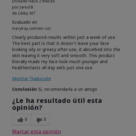
Enviado
Hace 2 meses
por
Jared B
de
Libby MT
Evaluado en
marykay.com/en-us/
Clearly produced results within just a week of use.
The best part is that it doesn't leave your face
looking oily or greasy after use, it absorbed into the
skin leaving it very soft and smooth. This product
literally made my face look much younger and
healthier.lasts all day with just one use.
Mostrar Traducción
Conclusión
Sí, recomendaría a un amigo
¿Le ha resultado útil esta
opinión?
0
0
Marcar esta opinión