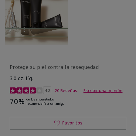
Protege su piel contra la resequedad.
3.0 oz. líq.
Calificación de clientes de 3,7 de 5
4.0
20 Reseñas
Escribir una opinión
70%
de los encuestados
recomendaría a un amigo.
Favoritos