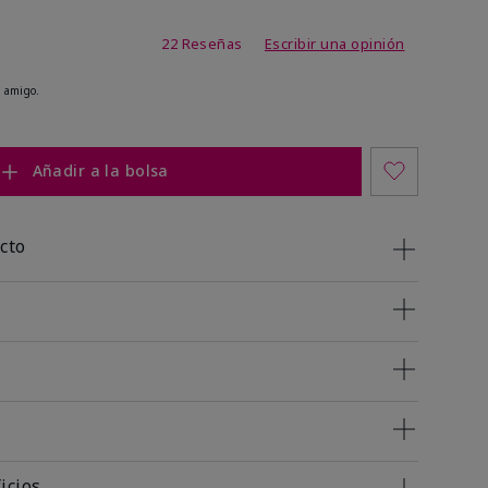
 de 5 de 5
22 Reseñas
Escribir una opinión
 amigo.
Añadir a la bolsa
cto
icios