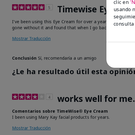
clic en
'
Timewise Eye Crea
5
usando n
seguimie
I've been using this Eye Cream for over a year now and I h
consulta
gone without it and found that when I go back to it, there is
Mostrar Traducción
Conclusión
Sí, recomendaría a un amigo
¿Le ha resultado útil esta opinió
works well for me.
4
Comentarios sobre TimeWise® Eye Cream
I been using Mary Kay facial products for years.
Mostrar Traducción