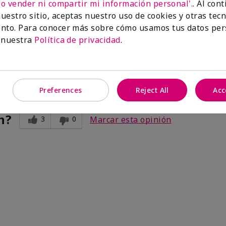
No vender ni compartir mi información personal'.
. Al con
m works for Me!!
uestro sitio, aceptas nuestro uso de cookies y otras tec
nto. Para conocer más sobre cómo usamos tus datos per
ave proven to myself that it Does Help with the darkness under my
 nuestra
Política de privacidad
.
 a big difference.
Preferences
Reject All
Acc
n?
3
0
Marcar esta opinión