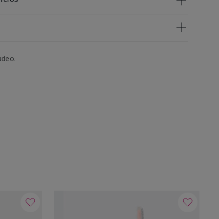
udeo.