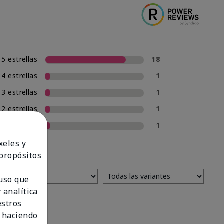
5 estrellas
18
4 estrellas
1
3 estrellas
1
2 estrellas
1
1 estrella
1
xeles y
 propósitos
 uso que
 analítica
estros
 haciendo