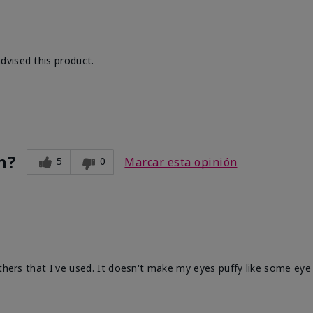
dvised this product.
n?
5
0
Marcar esta opinión
others that I've used. It doesn't make my eyes puffy like some ey