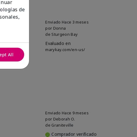
tinuar
nologías de
sonales,
 eyes. I've
Enviado
Hace 3 meses
por
Donna
de
Sturgeon Bay
Evaluado en
marykay.com/en-us/
ept All
Enviado
Hace 9 meses
por
Deborah O.
de
Graniteville
Comprador verificado