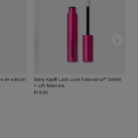
Next
e de edición
Mary Kay® Lash Love Fanorama™ Define
Ma
+ Lift Mascara
Ki
$18.00
$2