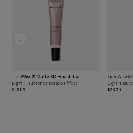
Previous
TimeWise® Matte 3D Foundation
TimeWise® 
Light 1​ (subtonos rosados fríos)
Light 1​ (su
$28.00
$28.00