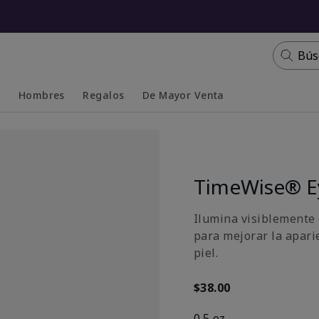
Bús
s
Hombres
Regalos
De Mayor Venta
Collapsed
Expanded
TimeWise® E
Ilumina visiblemente 
para mejorar la aparie
piel.
$38.00
0.5 oz.