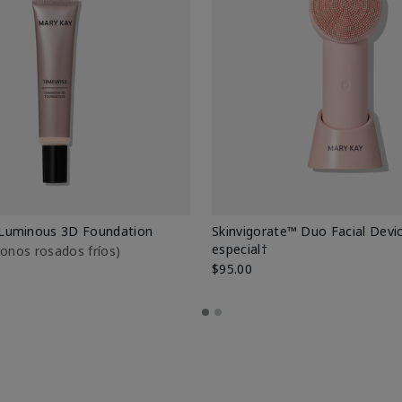
Luminous 3D Foundation
Skinvigorate™ Duo Facial Devic
especial†
btonos rosados fríos)
$95.00