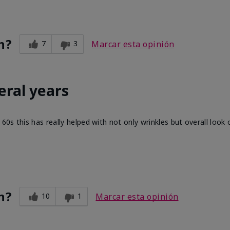
n?
7
3
Marcar esta opinión
eral years
60s this has really helped with not only wrinkles but overall look 
n?
10
1
Marcar esta opinión