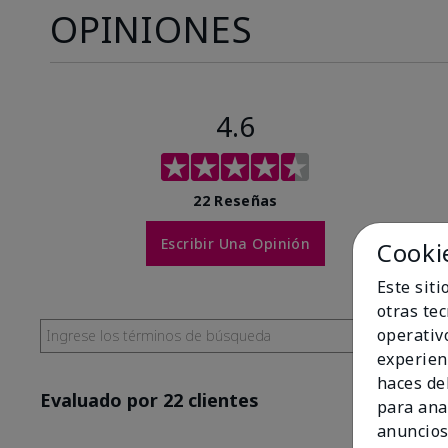
OPINIONES
4.6
22 Reseñas
Escribir Una Opinión
Cooki
Este sit
otras te
operativ
experien
haces del
Evaluado por 22 clientes
para ana
anuncios