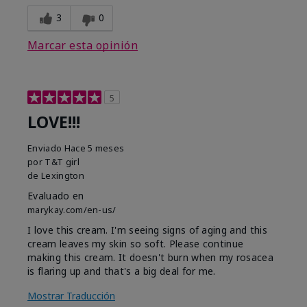
3
0
Marcar esta opinión
5
LOVE!!!
Enviado
Hace 5 meses
por
T&T girl
de
Lexington
Evaluado en
marykay.com/en-us/
I love this cream. I'm seeing signs of aging and this
cream leaves my skin so soft. Please continue
making this cream. It doesn't burn when my rosacea
is flaring up and that's a big deal for me.
Mostrar Traducción