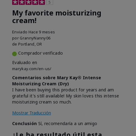
5
My favorite moisturizing
cream!
Enviado
Hace 9 meses
por
GrannyNanny06
de
Portland, OR
Comprador verificado
Evaluado en
marykay.com/en-us/
Comentarios sobre Mary Kay® Intense
Moisturizing Cream (Dry)
I have been buying this product for years and am
grateful it's still available! My skin loves this intense
moisturizing cream so much.
Mostrar Traducción
Conclusión
Sí, recomendaría a un amigo
¿Le ha resultado útil esta