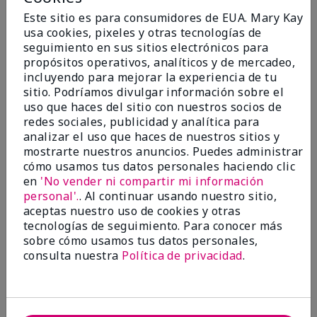
marykay.com/en-us/
Este sitio es para consumidores de EUA. Mary Kay
Comentarios sobre Mary Kay® Intense
usa cookies, pixeles y otras tecnologías de
Moisturizing Cream (Dry)
seguimiento en sus sitios electrónicos para
Keeps my skin soft and moisturized
propósitos operativos, analíticos y de mercadeo,
incluyendo para mejorar la experiencia de tu
Mostrar Traducción
sitio. Podríamos divulgar información sobre el
Conclusión
Sí, recomendaría a un amigo
uso que haces del sitio con nuestros socios de
redes sociales, publicidad y analítica para
¿Le ha resultado útil esta
analizar el uso que haces de nuestros sitios y
opinión?
mostrarte nuestros anuncios. Puedes administrar
cómo usamos tus datos personales haciendo clic
3
2
en
'No vender ni compartir mi información
personal'.
. Al continuar usando nuestro sitio,
Marcar esta opinión
aceptas nuestro uso de cookies y otras
tecnologías de seguimiento. Para conocer más
sobre cómo usamos tus datos personales,
consulta nuestra
Política de privacidad
.
5
The best
Enviado
Hace 8 meses