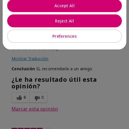
por
Debbie
Accept All
de
Lee's Summit Missouri
Evaluado en
Reject All
marykay.com/en-us/
Comentarios sobre Mary Kay® Intense
Preferences
Moisturizing Cream (Dry)
I've tried multiple moisturizers, this will always be my
favorite. I've tried many
Mostrar Traducción
Conclusión
Sí, recomendaría a un amigo
¿Le ha resultado útil esta
opinión?
8
0
Marcar esta opinión