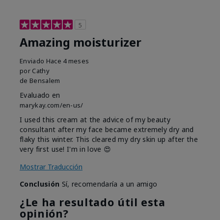
5
Amazing moisturizer
Enviado
Hace 4 meses
por
Cathy
de
Bensalem
Evaluado en
marykay.com/en-us/
I used this cream at the advice of my beauty
consultant after my face became extremely dry and
flaky this winter. This cleared my dry skin up after the
very first use! I'm in love 😍
Mostrar Traducción
Conclusión
Sí, recomendaría a un amigo
¿Le ha resultado útil esta
opinión?