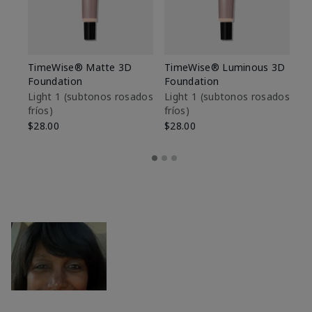
TimeWise® Matte 3D
TimeWise® Luminous 3D
Sk
Foundation
Foundation
De
es
Light 1​ (subtonos rosados
Light 1​ (subtonos rosados
fríos)
fríos)
$9
$28.00
$28.00